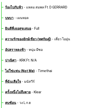
ร้องไปกับฟ้า
-
แหลม สมพล Ft. D GERRARD
บุษบา
-
เมนทอล
ยินดีที่เธอสุขเสมอ
-
Full
ความรักของยักษ์เขียว (ทศกัณฐ์)
-
เดี่ยว ไออุ่น
อัปสราหลงฟ้า
-
หนุ่ม มีซอ
ปาณิศา
-
KRK Ft. N/A
ไม่ใช่แฟน (Not Me)
-
Timethai
ที่ฉันเสียใจ
-
มนัสวีร์
ครั้งหนึ่งไม่ถึงตาย
-
Klear
คบซ้อน
-
วง L.ก.ฮ