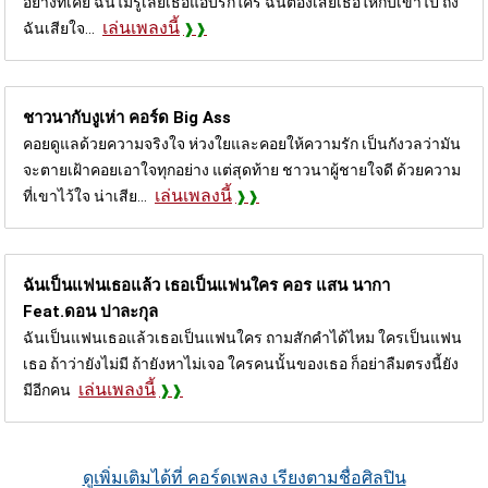
อย่างที่เคย ฉันไม่รู้เลยเธอแอบรักใคร ฉันต้องเสียเธอให้กับเขาไป ถึง
เล่นเพลงนี้
ฉันเสียใจ...
ชาวนากับงูเห่า คอร์ด
Big Ass
คอยดูแลด้วยความจริงใจ ห่วงใยและคอยให้ความรัก เป็นกังวลว่ามัน
จะตายเฝ้าคอยเอาใจทุกอย่าง แต่สุดท้าย ชาวนาผู้ชายใจดี ด้วยความ
เล่นเพลงนี้
ที่เขาไว้ใจ น่าเสีย...
ฉันเป็นแฟนเธอแล้ว เธอเป็นแฟนใคร คอร
แสน นากา
Feat.ดอน ปาละกุล
ฉันเป็นแฟนเธอแล้วเธอเป็นแฟนใคร ถามสักคำได้ไหม ใครเป็นแฟน
เธอ ถ้าว่ายังไม่มี ถ้ายังหาไม่เจอ ใครคนนั้นของเธอ ก็อย่าลืมตรงนี้ยัง
เล่นเพลงนี้
มีอีกคน
ดูเพิ่มเติมได้ที่ คอร์ดเพลง เรียงตามชื่อศิลปิน