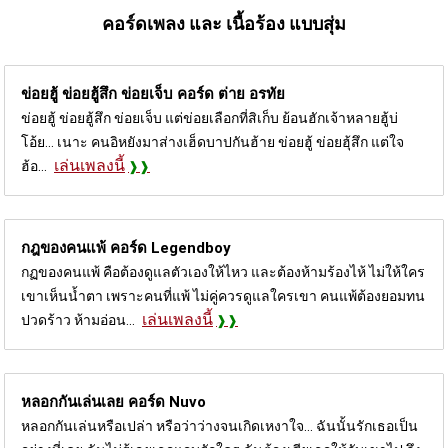
คอร์ดเพลง และ เนื้อร้อง แบบสุ่ม
ข่อยฮู้ ข่อยฮู้สึก ข่อยเจ็บ คอร์ด
ต่าย อรทัย
ข่อยฮู้ ข่อยฮู้สึก ข่อยเจ็บ แต่ข่อยเลือกที่สิเก็บ ย้อนฮักเจ้าหลายฮู้บ่
โอ้ย... เนาะ คนอิหยังมาส่างเฮ็ดบาปกันฮ้าย ข่อยฮู้ ข่อยฮุ้สึก แต่ใจ
เล่นเพลงนี้
ฮ้อ...
กฎของคนแพ้ คอร์ด
Legendboy
กฏของคนแพ้ คือต้องดูแลตัวเองให้ไหว และต้องห้ามร้องไห้ ไม่ให้ใคร
เขาเห็นน้ำตา เพราะคนที่แพ้ ไม่คู่ควรดูแลใครเขา คนแพ้ต้องยอมทน
เล่นเพลงนี้
ปวดร้าว ห้ามอ่อน...
หลอกกันเล่นเลย คอร์ด
Nuvo
หลอกกันเล่นหรือเปล่า หรือว่าว่างจนเกิดเหงาใจ... ฉันนั้นรักเธอเป็น