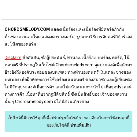
CHORDSMELODY.COM
แสดงเนื้อร้อง และเนื้อร้องที่มีคอร์ดกำกับ
ทั้งเพลงเก่าและใหม่ แสดงตารางคอร์ด, รูปแบบวิธีการจับคอร์กีต้าร์ แต่
ละโน๊ตของคอร์ด
Disclaim
ชื่อศิลปิน, ชื่อผู้ประพันธ์, ทำนอง, เนื้อร้อง, บทร้อง, คอร์ด, โน๊
ตดนตรี ที่ปรากฎในเว็บไชต์ Chordsmelody.com จุดประสงค์เพื่อนำมา
อ้างอิงถึง องค์ประกอบของบทเพลง ท่วงทำนองดนตรี ในแต่ละช่วงของ
บทเพลง เพื่อฝึกทักษะการใช้เครื่องเล่นดนตรี ของสมาชิกและผู้เยี่ยมชม
ไม่มีวัตถุประสงค์เพื่อการค้า และไม่สนับสนุนการนำไป เพื่อจุดประสงค์
ทางการค้า เนื้อหาที่ปรากฎมีลิขสิทธิ์ ซื่งเป็นสิทธิ์ของ เจ้าของผลงาน
นั้น ๆ Chordsmelody.com มิได้มีส่วนเกี่ยวข้อง.
เว็ปไซต์นี้มีการใช้คุกกี้เพื่อปรับปรุงเว็บไซต์
รายละเอียดในการใช้งานคุกกี้
ของเว็บไซต์นี้
อ่านเพิ่มเติม