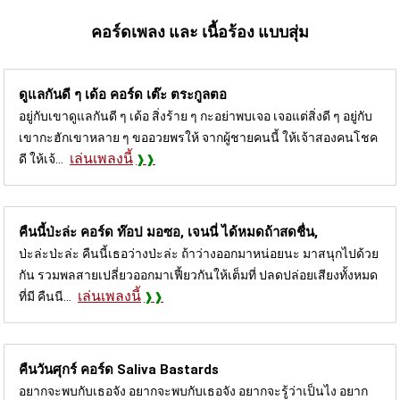
คอร์ดเพลง และ เนื้อร้อง แบบสุ่ม
ดูแลกันดี ๆ เด้อ คอร์ด
เต๊ะ ตระกูลตอ
อยู่กับเขาดูแลกันดี ๆ เด้อ สิ่งร้าย ๆ กะอย่าพบเจอ เจอแต่สิ่งดี ๆ อยู่กับ
เขากะฮักเขาหลาย ๆ ขออวยพรให้ จากผู้ชายคนนี้ ให้เจ้าสองคนโชค
เล่นเพลงนี้
ดี ให้เจ้...
คืนนี้ป่ะล่ะ คอร์ด
ท๊อป มอซอ, เจนนี่ ได้หมดถ้าสดชื่น,
ป่ะล่ะป่ะล่ะ คืนนี้เธอว่างป่ะล่ะ ถ้าว่างออกมาหน่อยนะ มาสนุกไปด้วย
กัน รวมพลสายเปลี่ยวออกมาเฟี้ยวกันให้เต็มที่ ปลดปล่อยเสียงทั้งหมด
เล่นเพลงนี้
ที่มี คืนนี...
คืนวันศุกร์ คอร์ด
Saliva Bastards
อยากจะพบกับเธอจัง อยากจะพบกับเธอจัง อยากจะรู้ว่าเป็นไง อยาก