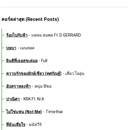
คอร์ดล่าสุด (Recent Posts)
ร้องไปกับฟ้า
-
แหลม สมพล Ft. D GERRARD
บุษบา
-
เมนทอล
ยินดีที่เธอสุขเสมอ
-
Full
ความรักของยักษ์เขียว (ทศกัณฐ์)
-
เดี่ยว ไออุ่น
อัปสราหลงฟ้า
-
หนุ่ม มีซอ
ปาณิศา
-
KRK Ft. N/A
ไม่ใช่แฟน (Not Me)
-
Timethai
ที่ฉันเสียใจ
-
มนัสวีร์