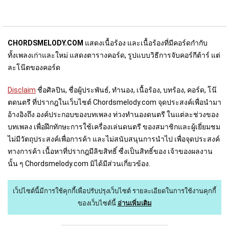
CHORDSMELODY.COM
แสดงเนื้อร้อง และเนื้อร้องที่มีคอร์ดกำกับ
ทั้งเพลงเก่าและใหม่ แสดงตารางคอร์ด, รูปแบบวิธีการจับคอร์กีต้าร์ แต่
ละโน๊ตของคอร์ด
Disclaim
ชื่อศิลปิน, ชื่อผู้ประพันธ์, ทำนอง, เนื้อร้อง, บทร้อง, คอร์ด, โน๊
ตดนตรี ที่ปรากฎในเว็บไชต์ Chordsmelody.com จุดประสงค์เพื่อนำมา
อ้างอิงถึง องค์ประกอบของบทเพลง ท่วงทำนองดนตรี ในแต่ละช่วงของ
บทเพลง เพื่อฝึกทักษะการใช้เครื่องเล่นดนตรี ของสมาชิกและผู้เยี่ยมชม
ไม่มีวัตถุประสงค์เพื่อการค้า และไม่สนับสนุนการนำไป เพื่อจุดประสงค์
ทางการค้า เนื้อหาที่ปรากฎมีลิขสิทธิ์ ซื่งเป็นสิทธิ์ของ เจ้าของผลงาน
นั้น ๆ Chordsmelody.com มิได้มีส่วนเกี่ยวข้อง.
เว็ปไซต์นี้มีการใช้คุกกี้เพื่อปรับปรุงเว็บไซต์
รายละเอียดในการใช้งานคุกกี้
ของเว็บไซต์นี้
อ่านเพิ่มเติม