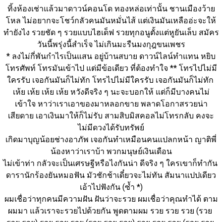
ทิ้งห้องเช่าแล้วมาดาวน์คอนโด ทองหล่อเท่านั้น ชานเมืองว้าย
โหล ไม่อยากจะโชว์กลัวคนมันหมั่นไส้ แต่เงินมันเหลืออ่ะจะให้
ทำยังไง รวยชัด ๆ รวยแบบไฮเด็ฟ รวยทุกอนูตั้งแต่หูยันเล็บ สมัคร
วันนี้พรุ่งนี้สำเร็จ ไม่เกินมะรืนมงกุฎขนเพชร
* ลงไม่กี่พันกำไรเป็นแสน อยู่บ้านสบาย ดาวน์ไลน์ทำแทน หยิบ
โทรศัพท์ โทรมันเข้าไป แต่มีข้อเดียว ที่ต้องทำใจ ** โทรไปไม่มี
ใครรับ เจอกันมันก็ไม่ทัก โทรไปไม่มีใครรับ เจอกันมันก็ไม่ทัก 
เห้ย เห้ย เห้ย เห้ย หวังดีจริง ๆ นะจะบอกให้ แต่ก็มีบางคนไม่
เข้าใจ หาว่าเราเอาของมาหลอกขาย พลาดโอกาสรวยน่า
เสียดาย เอาเงินมาให้ก็ไม่รับ สามสิบมิสคอลไม่โทรกลับ คงจะ
ไม่มีดวงได้รับทรัพย์
เกิดมาบุญน้อยช่างอาภัพ เจอกันทำเหมือนคนแปลกหน้า ญาติพี่
น้องหาว่าเราบ้า พวกมนุษย์เงินเดือน
ไม่เข้าท่า กลัวจะเป็นเศรษฐีหรือไงกันน่า ดีจริง ๆ ใครเขาก็ทำกัน 
ดารานักร้องยันหมอฟัน มัวชักช้าเดี๋ยวจะไม่ทัน สัมนาแปปเดียว
เอ้าไปฟังกัน (ซ้ำ *)
ผมเชื่อว่าทุกคนมีความฝัน ฝันว่าจะรวย ผมเชื่อว่าคุณทำได้ ตาม
ผมมา แล้วเราจะรวยไปด้วยกัน พูดตามผม รวย รวย รวย (รวย 