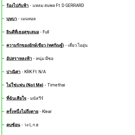
ร้องไปกับฟ้า
-
แหลม สมพล Ft. D GERRARD
บุษบา
-
เมนทอล
ยินดีที่เธอสุขเสมอ
-
Full
ความรักของยักษ์เขียว (ทศกัณฐ์)
-
เดี่ยว ไออุ่น
อัปสราหลงฟ้า
-
หนุ่ม มีซอ
ปาณิศา
-
KRK Ft. N/A
ไม่ใช่แฟน (Not Me)
-
Timethai
ที่ฉันเสียใจ
-
มนัสวีร์
ครั้งหนึ่งไม่ถึงตาย
-
Klear
คบซ้อน
-
วง L.ก.ฮ