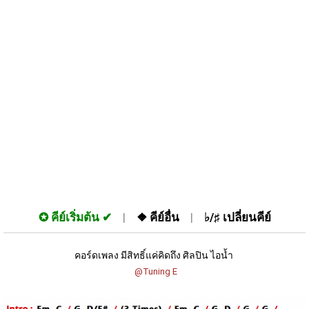
✪
คีย์เริ่มต้น
❖
คีย์อื่น
♭/♯
เปลี่ยนคีย์
คอร์ดเพลง มีสิทธิ์แค่คิดถึง ศิลปิน ไอน้ำ 
 @Tuning E