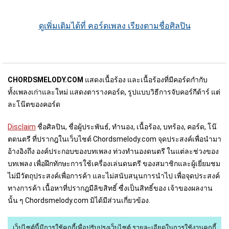
ดูเพิ่มเติมได้ที่ คอร์ดเพลง เรียงตามชื่อศิลปิน
CHORDSMELODY.COM
แสดงเนื้อร้อง และเนื้อร้องที่มีคอร์ดกำกับ
ทั้งเพลงเก่าและใหม่ แสดงตารางคอร์ด, รูปแบบวิธีการจับคอร์กีต้าร์ แต่
ละโน๊ตของคอร์ด
Disclaim
ชื่อศิลปิน, ชื่อผู้ประพันธ์, ทำนอง, เนื้อร้อง, บทร้อง, คอร์ด, โน๊
ตดนตรี ที่ปรากฎในเว็บไชต์ Chordsmelody.com จุดประสงค์เพื่อนำมา
อ้างอิงถึง องค์ประกอบของบทเพลง ท่วงทำนองดนตรี ในแต่ละช่วงของ
บทเพลง เพื่อฝึกทักษะการใช้เครื่องเล่นดนตรี ของสมาชิกและผู้เยี่ยมชม
ไม่มีวัตถุประสงค์เพื่อการค้า และไม่สนับสนุนการนำไป เพื่อจุดประสงค์
ทางการค้า เนื้อหาที่ปรากฎมีลิขสิทธิ์ ซื่งเป็นสิทธิ์ของ เจ้าของผลงาน
นั้น ๆ Chordsmelody.com มิได้มีส่วนเกี่ยวข้อง.
เว็ปไซต์นี้มีการใช้คุกกี้เพื่อปรับปรุงเว็บไซต์
รายละเอียดในการใช้งานคุกกี้