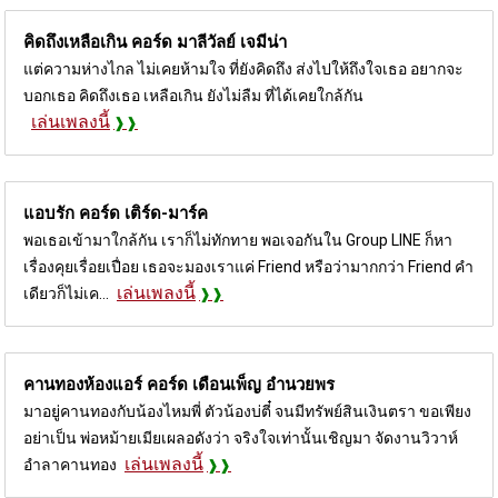
คิดถึงเหลือเกิน คอร์ด
มาลีวัลย์ เจมีน่า
แต่ความห่างไกล ไม่เคยห้ามใจ ที่ยังคิดถึง ส่งไปให้ถึงใจเธอ อยากจะ
บอกเธอ คิดถึงเธอ เหลือเกิน ยังไม่ลืม ที่ได้เคยใกล้กัน
เล่นเพลงนี้
แอบรัก คอร์ด
เติร์ด-มาร์ค
พอเธอเข้ามาใกล้กัน เราก็ไม่ทักทาย พอเจอกันใน Group LINE ก็หา
เรื่องคุยเรื่อยเปื่อย เธอจะมองเราแค่ Friend หรือว่ามากกว่า Friend คำ
เล่นเพลงนี้
เดียวก็ไม่เค...
คานทองห้องแอร์ คอร์ด
เดือนเพ็ญ อำนวยพร
มาอยู่คานทองกับน้องไหมพี่ ตัวน้องบ่ตี๋ จนมีทรัพย์สินเงินตรา ขอเพียง
อย่าเป็น พ่อหม้ายเมียเผลอดังว่า จริงใจเท่านั้นเชิญมา จัดงานวิวาห์
เล่นเพลงนี้
อำลาคานทอง