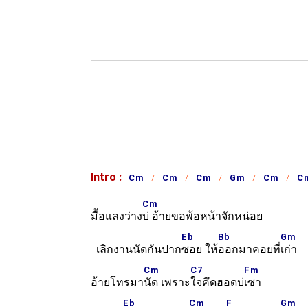
Intro :
Cm
Cm
Cm
Gm
Cm
C
Cm
มื้อแลงว่าง
บ่ อ้ายขอพ้อหน้าจักหน่อย
Eb
Bb
Gm
เลิกงานนัดกันปาก
ซอย ให้
ออกมาคอยที่
เก่า
Cm
C7
Fm
อ้ายโทรมา
นัด เพราะ
ใจคึดฮอดบ่
เซา
Eb
Cm
F
Gm