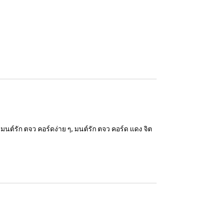
มนต์รัก ตจว คอร์ดง่าย ๆ, มนต์รัก ตจว คอร์ด แดง จิต