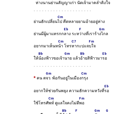
ห่างน
านย่านสัญญา
เก่า นัดเ
จ้ามาคลำคิ
งใจ
-
Cm
ย่านฮักเปลี่ยน
ไป คึดหลายยามอ้ายอยู่ห่าง
Eb
F
Gm
ย่านมีผู้มาแทรกก
ลาง ระห
ว่างที่เราร้า
งไกล
Cm
C7
Fm
อยากมาเห็นห
น้า โทร
หากะบ่แจ
บใจ
Bb
Gm
Bb
Eb
ให้
น้องฟ้าวขอเจ้า
นาย แล้ว
อ้ายสิฟ้าวมา
รอ
-
Gm
Cm
*
คน ต
จว. พ้อกันอยู่ในเมือง
กรุง
Eb
อยากให้ช่วยกันพยุง ความฮักความหวังที่
รอ
Cm
Fm
ใช้โทรศั
พท์ ดูแลใจคงไม่ดี
พอ
Bb
F
Gm
G