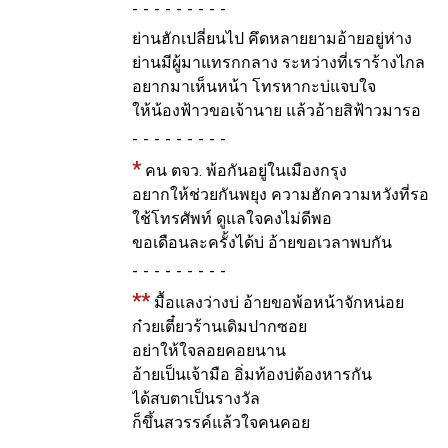
-
ย่านฮักเปลี่ยนไป คึดหลายยามอ้ายอยู่ห่าง
ย่านมีผู้มาแทรกกลาง ระหว่างที่เราร้างไกล
อยากมาเห็นหน้า โทรหากะบ่แจบใจ
ให้น้องฟ้าวขอเจ้านาย แล้วอ้ายสิฟ้าวมารอ
-
*
คน ตจว. พ้อกันอยู่ในเมืองกรุง
อยากให้ช่วยกันพยุง ความฮักความหวังที่รอ
ใช้โทรศัพท์ ดูแลใจคงไม่ดีพอ
ขอเดือนละครั้งได้บ่ อ้ายขอเวลาพบกัน
-
**
มื้อแลงว่างบ่ อ้ายขอพ้อหน้าจักหน่อย
ก๋วยเตี๋ยวร้านเดิมปากซอย
อย่าให้ใจลอยคอยนาน
อ้ายเป็นเจ้ามือ อิ่มท้องบ่ต้องหารกัน
ได้สบตาเป็นรางวัล
ก็ขึ้นสวรรค์แล้วใจคนคอย