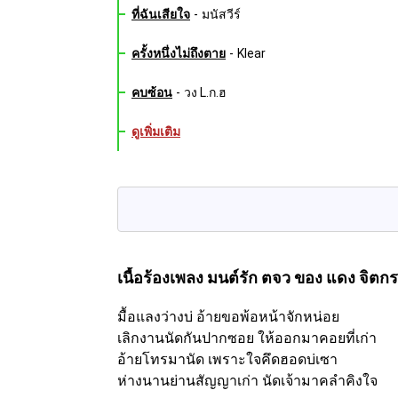
ที่ฉันเสียใจ
-
มนัสวีร์
ครั้งหนึ่งไม่ถึงตาย
-
Klear
คบซ้อน
-
วง L.ก.ฮ
ดูเพิ่มเติม
เนื้อร้องเพลง มนต์รัก ตจว
ของ แดง จิตกร
มื้อแลงว่างบ่ อ้ายขอพ้อหน้าจักหน่อย
เลิกงานนัดกันปากซอย ให้ออกมาคอยที่เก่า
อ้ายโทรมานัด เพราะใจคึดฮอดบ่เซา
ห่างนานย่านสัญญาเก่า นัดเจ้ามาคลำคิงใจ