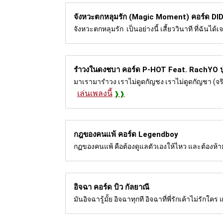
จังหวะตกหลุมรัก (Magic Moment) คอร์ด
DI
จังหวะตกหลุมรัก เป็นอย่างนี้ เสี้ยววินาที ที่ฉันไ
รำวงในดงชบา คอร์ด
P-HOT Feat. RachYO ปู
มาเรามารำวง เราไม่ดูดกัญชง เราไม่ดูดกัญชา (จร
เล่นเพลงนี้
กฎของคนแพ้ คอร์ด
Legendboy
กฏของคนแพ้ คือต้องดูแลตัวเองให้ไหว และต้องห้าม
อิจฉา คอร์ด
บิว กัลยาณี
มันอิจฉารู้มั้ย อิจฉาทุกที อิจฉาที่พี่รักเค้าไม่รั