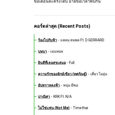
ขอเดือนละครั้งไ
ด้บ่ อ้าย
ขอเวลาพบ
กัน
คอร์ดล่าสุด (Recent Posts)
ร้องไปกับฟ้า
-
แหลม สมพล Ft. D GERRARD
บุษบา
-
เมนทอล
ยินดีที่เธอสุขเสมอ
-
Full
ความรักของยักษ์เขียว (ทศกัณฐ์)
-
เดี่ยว ไออุ่น
อัปสราหลงฟ้า
-
หนุ่ม มีซอ
ปาณิศา
-
KRK Ft. N/A
ไม่ใช่แฟน (Not Me)
-
Timethai