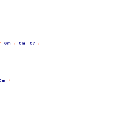
Gm
Cm C7
Cm