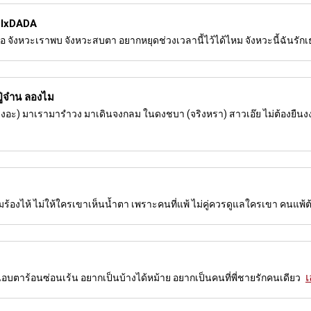
DIxDADA
ด้เจอ จังหวะเราพบ จังหวะสบตา อยากหยุดช่วงเวลานี้ไว้ได้ไหม จังหวะนี้ฉันรัก
่จ๋าน ลองไม
ิงอะ) มาเรามารำวง มาเดินจงกลม ในดงชบา (จริงหรา) สาวเอ๊ย ไม่ต้องยืนง
ร้องไห้ ไม่ให้ใครเขาเห็นน้ำตา เพราะคนที่แพ้ ไม่คู่ควรดูแลใครเขา คนแพ้ต
เ
กใคร แอบตาร้อนซ่อนเร้น อยากเป็นบ้างได้หม้าย อยากเป็นคนที่พี่ชายรักคนเดียว