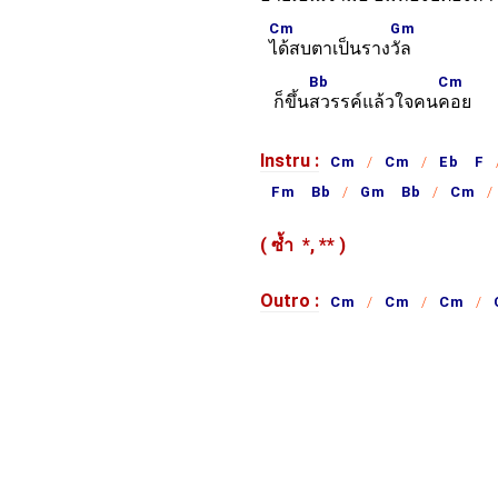
Cm
Gm
ได้สบตาเป็นราง
วัล
Bb
Cm
ก็ขึ้น
สวรรค์แล้วใจคน
คอย
Instru :
Cm
Cm
Eb F
Fm Bb
Gm Bb
Cm
( ซ้ำ
*,
**
)
Outro :
Cm
Cm
Cm