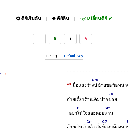
✪
คีย์เริ่มต้น
❖
คีย์อื่น
♭/♯
เปลี่ยนคีย์
R
A
Tuning E
Default Key
-
m
Cm
**
มื้อแลงว่า
งบ่ อ้ายขอพ้อหน้
Eb
ก๋วยเตี๋ยวร้านเดิมปาก
ซอย
F
Gm
อย่า
ให้ใจลอยคอย
นาน
Cm
C7
อ้ายเป็นเจ้
ามือ อิ่ม
ท้องบ่ต้องหา