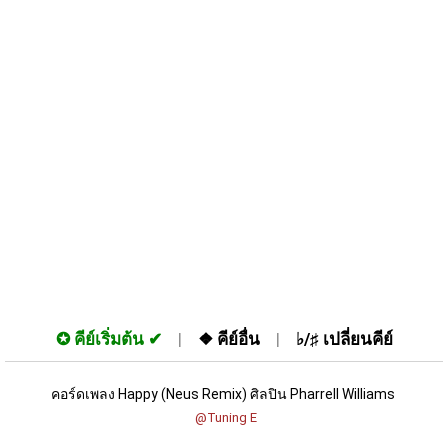
✪
คีย์เริ่มต้น
❖
คีย์อื่น
♭/♯
เปลี่ยนคีย์
คอร์ดเพลง Happy (Neus Remix) ศิลปิน Pharrell Williams 
 @Tuning E