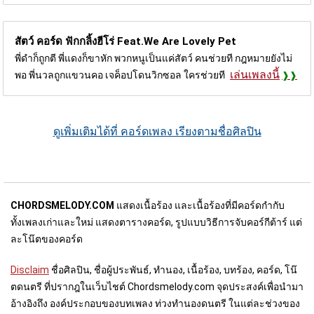
สัตว์ คอร์ด
ฟักกลิ้งฮีโร่ Feat.We Are Lovely Pet
พี่ดำก็ถูกตี พี่แดงก็ขาหัก พวกหนูเป็นแค่สัตว์ คนช่วยที กฎหมายยังไม่
เล่นเพลงนี้
พอ พี่นวลถูกแขวนคอ เจค็อปโดนวิกซอล ใครช่วยที
ดูเพิ่มเติมได้ที่ คอร์ดเพลง เรียงตามชื่อศิลปิน
CHORDSMELODY.COM
แสดงเนื้อร้อง และเนื้อร้องที่มีคอร์ดกำกับ
ทั้งเพลงเก่าและใหม่ แสดงตารางคอร์ด, รูปแบบวิธีการจับคอร์กีต้าร์ แต่
ละโน๊ตของคอร์ด
Disclaim
ชื่อศิลปิน, ชื่อผู้ประพันธ์, ทำนอง, เนื้อร้อง, บทร้อง, คอร์ด, โน๊
ตดนตรี ที่ปรากฎในเว็บไชต์ Chordsmelody.com จุดประสงค์เพื่อนำมา
อ้างอิงถึง องค์ประกอบของบทเพลง ท่วงทำนองดนตรี ในแต่ละช่วงของ