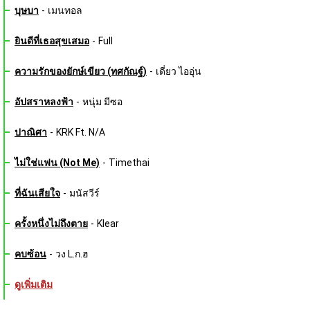
บุษบา
-
เมนทอล
ยินดีที่เธอสุขเสมอ
-
Full
ความรักของยักษ์เขียว (ทศกัณฐ์)
-
เดี่ยว ไออุ่น
อัปสราหลงฟ้า
-
หนุ่ม มีซอ
ปาณิศา
-
KRK Ft. N/A
ไม่ใช่แฟน (Not Me)
-
Timethai
ที่ฉันเสียใจ
-
มนัสวีร์
ครั้งหนึ่งไม่ถึงตาย
-
Klear
คบซ้อน
-
วง L.ก.ฮ
ดูเพิ่มเติม