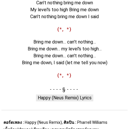
Can't nothing bring me down
My level's too high Bring me down
Can't nothing bring me down I said
(*, *)
Bring me down… can't nothing…
Bring me down… my level's too high…
Bring me down… can't nothing…
Bring me down, I said (let me tell you now)
(*, *)
§
Happy (Neus Remix) Lyrics
คอร์ดเพลง :
Happy (Neus Remix),
ศิลปิน :
Pharrell Williams