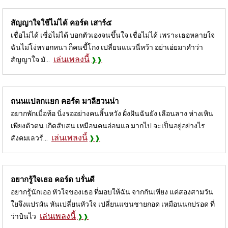
สัญญาใจใช้ไม่ได้ คอร์ด
เสาร์๕
เชื่อไม่ได้ เชื่อไม่ได้ บอกตัวเองจนขึ้นใจ เชื่อไม่ได้ เพราะเธอหลายใจ
ฉันไม่โง่หรอกหนา ก็คนขี้โกง เปลี่ยนแนวนี่หว้า อย่าเอ่ยมาคำว่า
เล่นเพลงนี้
สัญญาใจ มั...
ถนนแปลกแยก คอร์ด
มาลีฮวนน่า
อยากพักเมื่อท้อ นิ่งรออย่างคนสิ้นหวัง ฝั่งฝันฉันยัง เลือนลาง ห่างเหิน
เพียงตัวตน เกิดสับสน เหมือนคนอ่อนแอ มากไป จะเป็นอยู่อย่างไร
เล่นเพลงนี้
สังคมเลวร้...
อยากรู้ใจเธอ คอร์ด
บรั่นดี
อยากรู้นักเออ หัวใจของเธอ ที่มอบให้ฉัน จากกันเพียง แค่สองสามวัน
ใยจึงแปรผัน หันเปลี่ยนหัวใจ เปลี่ยนแขนชายกอด เหมือนนกปรอด ที่
เล่นเพลงนี้
ว่าบินไว