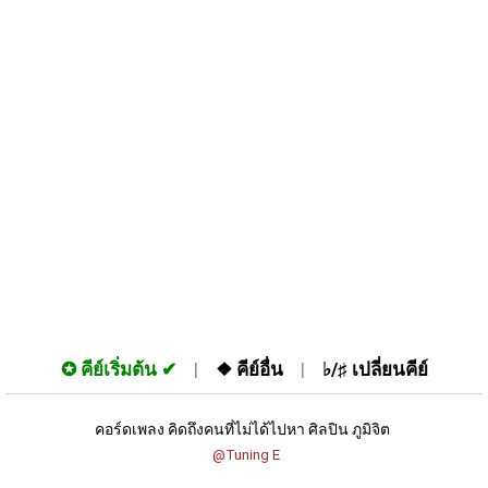
✪
คีย์เริ่มต้น
❖
คีย์อื่น
♭/♯
เปลี่ยนคีย์
คอร์ดเพลง คิดถึงคนที่ไม่ได้ไปหา ศิลปิน ภูมิจิต 
 @Tuning E