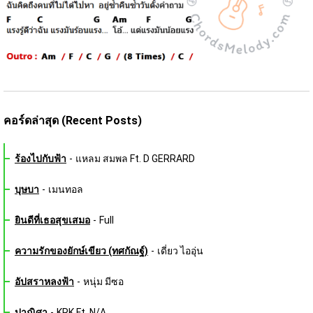
คอร์ดล่าสุด (Recent Posts)
ร้องไปกับฟ้า
-
แหลม สมพล Ft. D GERRARD
บุษบา
-
เมนทอล
ยินดีที่เธอสุขเสมอ
-
Full
ความรักของยักษ์เขียว (ทศกัณฐ์)
-
เดี่ยว ไออุ่น
อัปสราหลงฟ้า
-
หนุ่ม มีซอ
ปาณิศา
-
KRK Ft. N/A