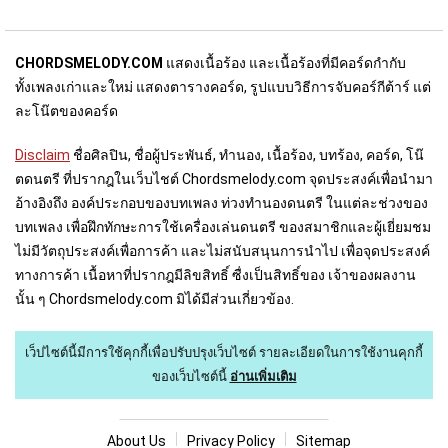
CHORDSMELODY.COM
แสดงเนื้อร้อง และเนื้อร้องที่มีคอร์ดกำกับ
ทั้งเพลงเก่าและใหม่ แสดงตารางคอร์ด, รูปแบบวิธีการจับคอร์กีต้าร์ แต่
ละโน๊ตของคอร์ด
Disclaim
ชื่อศิลปิน, ชื่อผู้ประพันธ์, ทำนอง, เนื้อร้อง, บทร้อง, คอร์ด, โน๊
ตดนตรี ที่ปรากฎในเว็บไชต์ Chordsmelody.com จุดประสงค์เพื่อนำมา
อ้างอิงถึง องค์ประกอบของบทเพลง ท่วงทำนองดนตรี ในแต่ละช่วงของ
บทเพลง เพื่อฝึกทักษะการใช้เครื่องเล่นดนตรี ของสมาชิกและผู้เยี่ยมชม
ไม่มีวัตถุประสงค์เพื่อการค้า และไม่สนับสนุนการนำไป เพื่อจุดประสงค์
ทางการค้า เนื้อหาที่ปรากฎมีลิขสิทธิ์ ซื่งเป็นสิทธิ์ของ เจ้าของผลงาน
นั้น ๆ Chordsmelody.com มิได้มีส่วนเกี่ยวข้อง.
เว็ปไซต์นี้มีการใช้คุกกี้เพื่อปรับปรุงเว็บไซต์
รายละเอียดในการใช้งานคุกกี้
ของเว็บไซต์นี้
อ่านเพิ่มเติม
About U
s
Privacy Policy
Sitemap