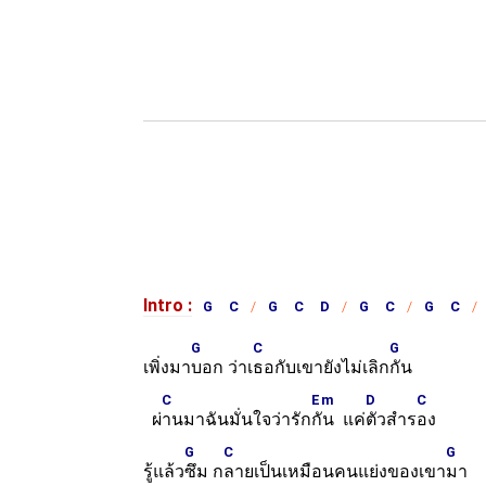
Intro :
G C
G C D
G C
G C
G
C
G
เพิ่งมา
บอก ว่าเ
ธอกับเขายังไม่เลิก
กัน
C
Em
D
C
ผ่
านมาฉันมั่นใจว่ารัก
กัน แค่
ตัวสำร
อง
G
C
G
รู้แล้ว
ซึม ก
ลายเป็นเหมือนคนแย่งของเขา
มา