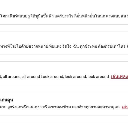
ศก เฟียร์สแบบกู ให้ชูมือขึ้นฟ้า แคร์ประไร ก็มั่นหน้ามั่นโหนก แรงแบบฉัน มีช
 ทางที่โรยไปด้วยขวากหนาม ทิ่มแทง จิตใจ ฉัน ทุกข์ระทม ต้องตรมเท่าไหร่
เล่นเพลงน
, all around, all around Look around, look around, look around
ก่นคูน
เล่
ดก็ตาม ถูกรังแกหรือแค่เหงา หรือเขามองข้าม บอกอ้ายทุกยามจะมาหาดูแล