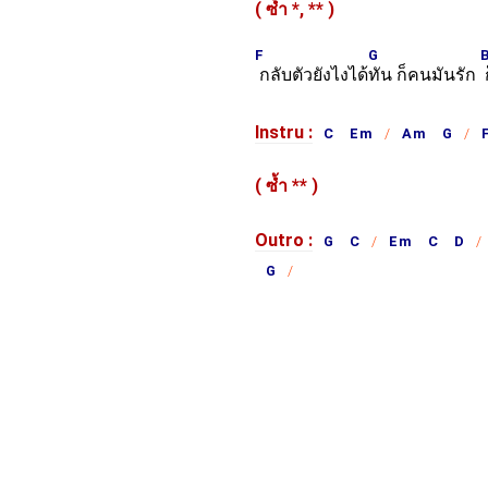
( ซ้ำ
*,
**
)
F
G
กลับตัวยังไงได้
ทัน ก็คนมันรัก
Instru :
C Em
Am G
( ซ้ำ
**
)
Outro :
G C
Em C D
G