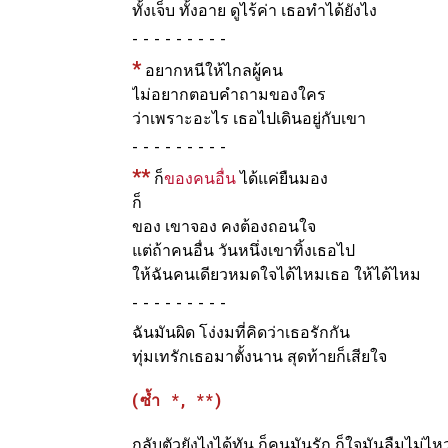
ทั้งเจ็บ ทั้งอาย ดูไร้ค่า เธอทำได้ยังไง
-
*
อยากหนีให้ไกลผู้คน
ไม่อยากตอบคำถามของใคร
ว่าเพราะอะไร เธอไปเดินอยู่กับเขา
-
**
ก็
ของคนอื่น
ได้แค่ยืนมอง
ก็
ของ เขาจอง คงต้องถอนใจ
แต่ถ้าคนอื่น วันหนึ่งเขาทิ้งเธอไป
ให้ฉันคนเดียวหมดใจได้ไหมเธอ ให้ได้ไหม
-
ฉันมันผิด โง่งมที่คิดว่าเธอรักกัน
ทุ่มเทรักเธอมาตั้งนาน สุดท้ายก็เสียใจ
(ซ้ำ *, **)
กลับตัวยังไงได้ทัน ก็คนมันรัก ก็ใจมันลืมไม่ไห