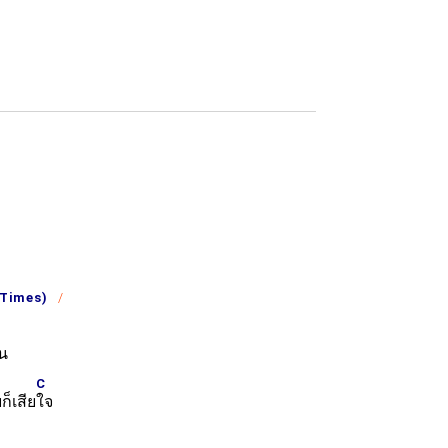
 Times)
ัน
C
ก็เสีย
ใจ