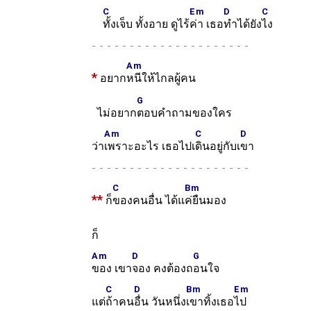
C
Em
D
C
ทั้งเจ็บ ทั้งอาย ดูไร้
ค่า เธอ
ทำได้ยัง
ไง
-
Am
*
อยาก
หนีให้ไกลผู้คน
G
ไม่อยาก
ตอบคำถามของใคร
Am
C
D
ว่า
เพราะอะไร เธอไปเ
ดินอยู่กับเ
ขา
-
C
Bm
**
ก็
ของคนอื่น ได้แ
ค่ยืนมอง
ก็
Am
D
G
ของ เขา
จอง คงต้องถ
อนใจ
C
D
Bm
Em
แต่
ถ้าคน
อื่น วันหนึ่ง
เขาทิ้งเธอ
ไป