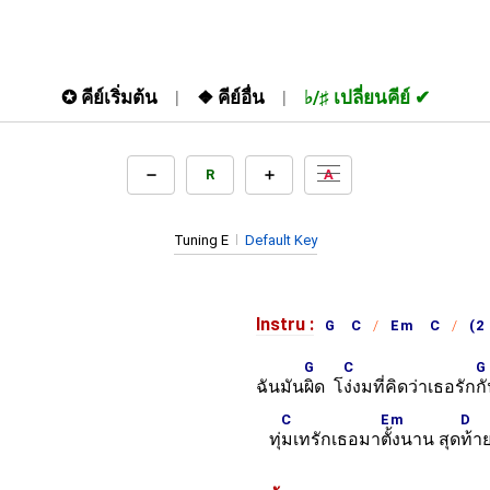
✪
คีย์เริ่มต้น
❖
คีย์อื่น
♭/♯
เปลี่ยนคีย์
R
A
Tuning E
Default Key
Instru :
G C
Em C
(2
G
C
G
ฉันมัน
ผิด โ
ง่งมที่คิดว่าเธอรัก
ก
C
Em
D
ทุ่
มเทรักเธอมา
ตั้งนาน สุด
ท้าย