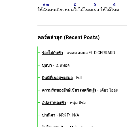
Am
C
D
G
ให้
ฉันคนเดียวหมด
ใจได้ไหมเ
ธอ ให้ได้ไ
หม
คอร์ดล่าสุด (Recent Posts)
ร้องไปกับฟ้า
-
แหลม สมพล Ft. D GERRARD
บุษบา
-
เมนทอล
ยินดีที่เธอสุขเสมอ
-
Full
ความรักของยักษ์เขียว (ทศกัณฐ์)
-
เดี่ยว ไออุ่น
อัปสราหลงฟ้า
-
หนุ่ม มีซอ
ปาณิศา
-
KRK Ft. N/A