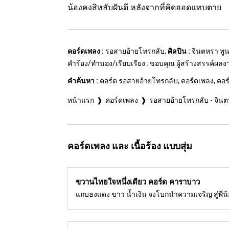
น้องคงสิหลับฝันดี หลังจากที่คิดฮอดแทบตาย
คอร์ดเพลง :
รอสายอ้ายโทรกลับ,
ศิลปิน :
จินตหรา พู
คำร้อง/ทำนอง/เรียบเรียง : ขอบคุณ ผู้สร้างสรรค์ผล
คำค้นหา :
คอร์ด รอสายอ้ายโทรกลับ, คอร์ดเพลง, คอร์ด
หน้าแรก
คอร์ดเพลง
รอสายอ้ายโทรกลับ - จิน
คอร์ดเพลง และ เนื้อร้อง แบบสุ่ม
ขวานไทยใจหนึ่งเดียว คอร์ด
คาราบาว
แถบธงแดง ขาว น้ำเงิน จงโบกนำความเจริญ สู่พี่น้อ