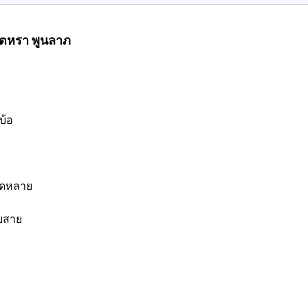
นตหรา พูนลาภ
บ้อ
คิดหลาย
ับสาย