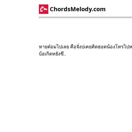
ChordsMelody.com
หายต๋อมไปเลย คือจั่งบ่เคยคิดฮอดน้องโทรไปห
บ้อเกิดหยังขึ...