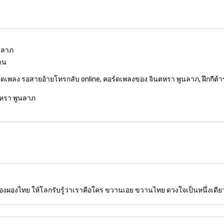
นลาภ
งาน
เพลง รอสายอ้ายโทรกลับ online, คอร์ดเพลงของ จินตหรา พูนลาภ, ฝึกกีต้าร์ 
ตหรา พูนลาภ
งผองไทย ให้โลกรับรู้ว่าเราคือใคร ขวานเอย ขวานไทย ดวงใจเป็นหนึ่งเดียว ฟ้