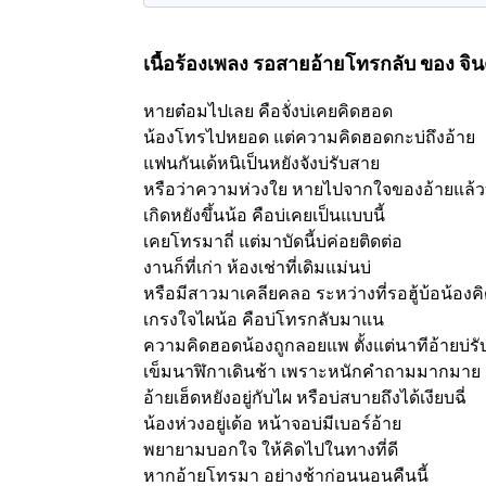
เนื้อร้องเพลง รอสายอ้ายโทรกลับ
ของ จิ
หายต๋อมไปเลย คือจั่งบ่เคยคิดฮอด
น้องโทรไปหยอด แต่ความคิดฮอดกะบ่ถึงอ้าย
แฟนกันเด้หนิเป็นหยังจังบ่รับสาย
หรือว่าความห่วงใย หายไปจากใจของอ้ายแล้ว
เกิดหยังขึ้นน้อ คือบ่เคยเป็นแบบนี้
เคยโทรมาถี่ แต่มาบัดนี้บ่ค่อยติดต่อ
งานก็ที่เก่า ห้องเช่าที่เดิมแม่นบ่
หรือมีสาวมาเคลียคลอ ระหว่างที่รอฮู้บ้อน้อง
เกรงใจไผน้อ คือบ่โทรกลับมาแน
ความคิดฮอดน้องถูกลอยแพ ตั้งแต่นาทีอ้ายบ่ร
เข็มนาฬิกาเดินช้า เพราะหนักคำถามมากมาย
อ้ายเฮ็ดหยังอยู่กับไผ หรือบ่สบายถึงได้เงียบฉี่
น้องห่วงอยู่เด้อ หน้าจอบ่มีเบอร์อ้าย
พยายามบอกใจ ให้คิดไปในทางที่ดี
หากอ้ายโทรมา อย่างช้าก่อนนอนคืนนี้