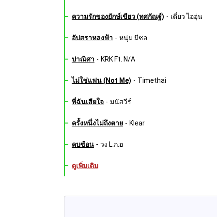
ความรักของยักษ์เขียว (ทศกัณฐ์)
-
เดี่ยว ไออุ่น
อัปสราหลงฟ้า
-
หนุ่ม มีซอ
ปาณิศา
-
KRK Ft. N/A
ไม่ใช่แฟน (Not Me)
-
Timethai
ที่ฉันเสียใจ
-
มนัสวีร์
ครั้งหนึ่งไม่ถึงตาย
-
Klear
คบซ้อน
-
วง L.ก.ฮ
ดูเพิ่มเติม