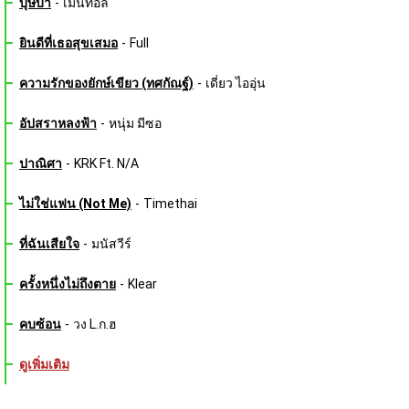
บุษบา
-
เมนทอล
ยินดีที่เธอสุขเสมอ
-
Full
ความรักของยักษ์เขียว (ทศกัณฐ์)
-
เดี่ยว ไออุ่น
อัปสราหลงฟ้า
-
หนุ่ม มีซอ
ปาณิศา
-
KRK Ft. N/A
ไม่ใช่แฟน (Not Me)
-
Timethai
ที่ฉันเสียใจ
-
มนัสวีร์
ครั้งหนึ่งไม่ถึงตาย
-
Klear
คบซ้อน
-
วง L.ก.ฮ
ดูเพิ่มเติม