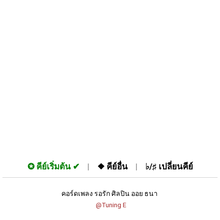
✪
คีย์เริ่มต้น
❖
คีย์อื่น
♭/♯
เปลี่ยนคีย์
คอร์ดเพลง รอรัก ศิลปิน ออย ธนา 
 @Tuning E