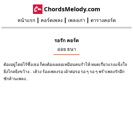
ChordsMelody.com
หน้าแรก
คอร์ดเพลง
เพลงเก่า
ตารางคอร์ด
รอรัก คอร์ด
ออย ธนา
ต้องอยู่โดยไร้ซึ่งเธอ ก็คงต้องเผลอเหมือนคนร่ำไห้ หมดเรี่ยวแรงแข็งใจ
ยิ่งไกลยิ่งขว้าง... เค้วง ร้องเพลงรอ เผ้าต่อรอ รอ ๆ รอ ๆ พร่ำเพลงรักอีก
ซักล้านเพลง...