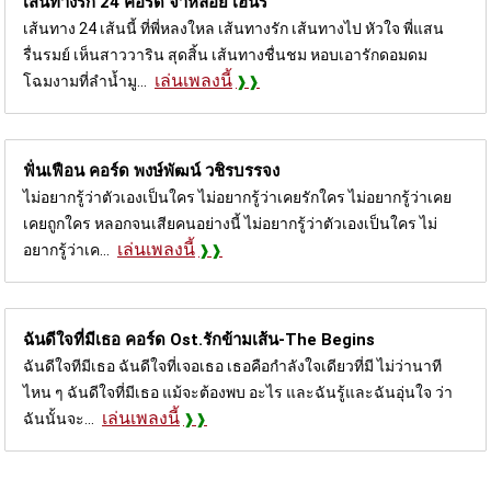
เส้นทางรัก 24 คอร์ด
จ่าหลอย เฮนรี
เส้นทาง 24 เส้นนี้ ที่พี่หลงใหล เส้นทางรัก เส้นทางไป หัวใจ พี่แสน
รื่นรมย์ เห็นสาววาริน สุดสิ้น เส้นทางชื่นชม หอบเอารักดอมดม
เล่นเพลงนี้
โฉมงามที่ลำน้ำมู...
ฟั่นเฟือน คอร์ด
พงษ์พัฒน์ วชิรบรรจง
ไม่อยากรู้ว่าตัวเองเป็นใคร ไม่อยากรู้ว่าเคยรักใคร ไม่อยากรู้ว่าเคย
เคยถูกใคร หลอกจนเสียคนอย่างนี้ ไม่อยากรู้ว่าตัวเองเป็นใคร ไม่
เล่นเพลงนี้
อยากรู้ว่าเค...
ฉันดีใจที่มีเธอ คอร์ด
Ost.รักข้ามเส้น-The Begins
ฉันดีใจทีมีเธอ ฉันดีใจที่เจอเธอ เธอคือกำลังใจเดียวที่มี ไม่ว่านาที
ไหน ๆ ฉันดีใจที่มีเธอ แม้จะต้องพบ อะไร และฉันรู้และฉันอุ่นใจ ว่า
เล่นเพลงนี้
ฉันนั้นจะ...