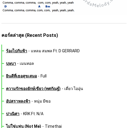
คอร์ดล่าสุด (Recent Posts)
ร้องไปกับฟ้า
-
แหลม สมพล Ft. D GERRARD
บุษบา
-
เมนทอล
ยินดีที่เธอสุขเสมอ
-
Full
ความรักของยักษ์เขียว (ทศกัณฐ์)
-
เดี่ยว ไออุ่น
อัปสราหลงฟ้า
-
หนุ่ม มีซอ
ปาณิศา
-
KRK Ft. N/A
ไม่ใช่แฟน (Not Me)
-
Timethai