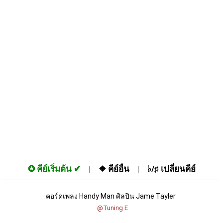
✪
คีย์เริ่มต้น
❖
คีย์อื่น
♭/♯
เปลี่ยนคีย์
คอร์ดเพลง Handy Man ศิลปิน Jame Tayler 
 @Tuning E