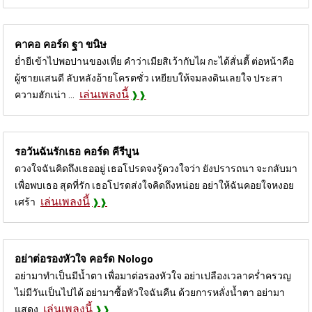
คาคอ คอร์ด
ฐา ขนิษ
ย่ำยีเข้าไปพอปานของเหี่ย คำว่าเมียสิเว้ากับไผ กะได้สั่นตี้ ต่อหน้าคือ
ผู้ชายแสนดี ลับหลังอ้ายโครตซั่ว เหยียบให้จมลงดินเลยใจ ประสา
เล่นเพลงนี้
ความฮักเน่า ...
รอวันฉันรักเธอ คอร์ด
คีรีบูน
ดวงใจฉันคิดถึงเธออยู่ เธอโปรดจงรู้ดวงใจว่า ยังปรารถนา จะกลับมา
เพื่อพบเธอ สุดที่รัก เธอโปรดส่งใจคิดถึงหน่อย อย่าให้ฉันคอยใจหงอย
เล่นเพลงนี้
เศร้า
อย่าต่อรองหัวใจ คอร์ด
Nologo
อย่ามาทำเป็นมีน้ำตา เพื่อมาต่อรองหัวใจ อย่าเปลืองเวลาคร่ำครวญ
ไม่มีวันเป็นไปได้ อย่ามาซื้อหัวใจฉันคืน ด้วยการหลั่งน้ำตา อย่ามา
เล่นเพลงนี้
แสดง