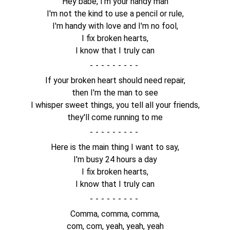
Hey babe, I'm your handy man
I'm not the kind to use a pencil or rule,
I'm handy with love and I'm no fool,
I fix broken hearts,
I know that I truly can
-
If your broken heart should need repair,
then I'm the man to see
I whisper sweet things, you tell all your friends,
they'll come running to me
-
Here is the main thing I want to say,
I'm busy 24 hours a day
I fix broken hearts,
I know that I truly can
-
Comma, comma, comma,
com, com, yeah, yeah, yeah