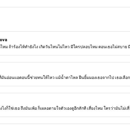
nova
นได้ไหม ถ้าร้องไห้ทำยังไง เกิดวันไหนไม่ไหว มีใครปลอบไหม ตอนเธอไม่สบาย 
ที่มันอ่อนแอตอนนี้ช่วยทนให้ไหว แม้น้ำตาไหล ฝืนยิ้มมองเธอจากไป เธอเลือก
งไงก็ใช่เธอ ถึงมันเพ้อ ก็เผลอตามใจตัวเองดูอีกสักที เสี่ยงไหม ใครว่ามันไม่เสี่ย