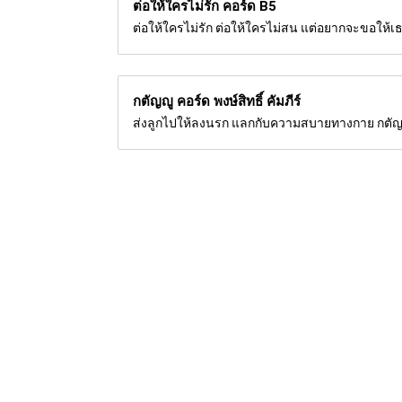
ต่อให้ใครไม่รัก คอร์ด
B5
ต่อให้ใครไม่รัก ต่อให้ใครไม่สน แต่อยากจะขอให้เธอ
กตัญญู คอร์ด
พงษ์สิทธิ์ คัมภีร์
ส่งลูกไปให้ลงนรก แลกกับความสบายทางกาย กตัญญูห
CHORDSMELODY.COM
แสดงเนื้อร้อง และเนื้อร้อ
Disclaim
ชื่อศิลปิน, ชื่อผู้ประพันธ์, ทำนอง, เนื้
ท่วงทำนองดนตรี ในแต่ละช่วงของบทเพลง เพื่อฝึกทัก
ทางการค้า เนื้อหาที่ปรากฎมีลิขสิทธิ์ ซื่งเป็นสิทธิ