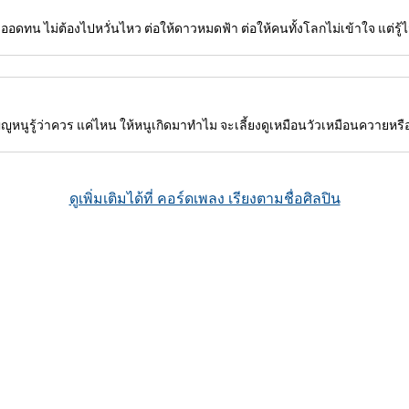
อดทน ไม่ต้องไปหวั่นไหว ต่อให้ดาวหมดฟ้า ต่อให้คนทั้งโลกไม่เข้าใจ แต่รู้ไว
นูรู้ว่าควร แค่ไหน ให้หนูเกิดมาทำไม จะเลี้ยงดูเหมือนวัวเหมือนควายหรือ
ดูเพิ่มเติมได้ที่ คอร์ดเพลง เรียงตามชื่อศิลปิน
งที่มีคอร์ดกำกับ ทั้งเพลงเก่าและใหม่ แสดงตารางคอร์ด, รูปแบบวิธีการจับคอร
อร้อง, บทร้อง, คอร์ด, โน๊ตดนตรี ที่ปรากฎในเว็บไชต์ Chordsmelody.com จุดป
ษะการใช้เครื่องเล่นดนตรี ของสมาชิกและผู้เยี่ยมชม ไม่มีวัตถุประสงค์เพื่
์ของ เจ้าของผลงานนั้น ๆ Chordsmelody.com มิได้มีส่วนเกี่ยวข้อง.