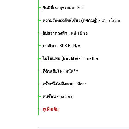
ยินดีที่เธอสุขเสมอ
-
Full
ความรักของยักษ์เขียว (ทศกัณฐ์)
-
เดี่ยว ไออุ่น
อัปสราหลงฟ้า
-
หนุ่ม มีซอ
ปาณิศา
-
KRK Ft. N/A
ไม่ใช่แฟน (Not Me)
-
Timethai
ที่ฉันเสียใจ
-
มนัสวีร์
ครั้งหนึ่งไม่ถึงตาย
-
Klear
คบซ้อน
-
วง L.ก.ฮ
ดูเพิ่มเติม