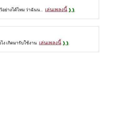
เล่นเพลงนี้
้อย่างได้ไหม ว่าฉันน...
เล่นเพลงนี้
ไง เกิดมารับใช้งาน
์กีต้าร์ แต่ละโน๊ตของคอร์ด
ระสงค์เพื่อนำมาอ้างอิงถึง องค์ประกอบของบทเพลง
อการค้า และไม่สนับสนุนการนำไป เพื่อจุดประสงค์