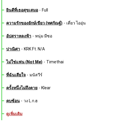
ยินดีที่เธอสุขเสมอ
-
Full
ความรักของยักษ์เขียว (ทศกัณฐ์)
-
เดี่ยว ไออุ่น
อัปสราหลงฟ้า
-
หนุ่ม มีซอ
ปาณิศา
-
KRK Ft. N/A
ไม่ใช่แฟน (Not Me)
-
Timethai
ที่ฉันเสียใจ
-
มนัสวีร์
ครั้งหนึ่งไม่ถึงตาย
-
Klear
คบซ้อน
-
วง L.ก.ฮ
ดูเพิ่มเติม