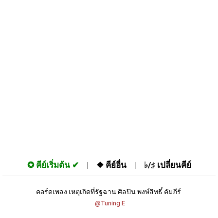
✪
คีย์เริ่มต้น
❖
คีย์อื่น
♭/♯
เปลี่ยนคีย์
คอร์ดเพลง เหตุเกิดที่รัฐฉาน ศิลปิน พงษ์สิทธิ์ คัมภีร์ 
 @Tuning E