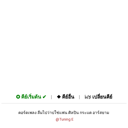
✪
คีย์เริ่มต้น
❖
คีย์อื่น
♭/♯
เปลี่ยนคีย์
คอร์ดเพลง ลืมไปว่าบ่ใช่แฟน ศิลปิน กระแต อาร์สยาม 
 @Tuning E