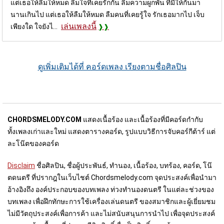
แต่เธอให้ลืมให้หมด ลืมใจที่เคยรักกัน ลืมความผูกพัน ที่มีให้กันมา
นานเกินไป แต่เธอให้ลืมให้หมด ลืมคนที่เคยรู้ใจ รักเธอมากไป เจ็บ
เล่นเพลงนี้
เพียงใด ใจยังไ...
ดูเพิ่มเติมได้ที่ คอร์ดเพลง เรียงตามชื่อศิลปิน
CHORDSMELODY.COM
แสดงเนื้อร้อง และเนื้อร้องที่มีคอร์ดกำกับ
ทั้งเพลงเก่าและใหม่ แสดงตารางคอร์ด, รูปแบบวิธีการจับคอร์กีต้าร์ แต่
ละโน๊ตของคอร์ด
Disclaim
ชื่อศิลปิน, ชื่อผู้ประพันธ์, ทำนอง, เนื้อร้อง, บทร้อง, คอร์ด, โน๊
ตดนตรี ที่ปรากฎในเว็บไชต์ Chordsmelody.com จุดประสงค์เพื่อนำมา
อ้างอิงถึง องค์ประกอบของบทเพลง ท่วงทำนองดนตรี ในแต่ละช่วงของ
บทเพลง เพื่อฝึกทักษะการใช้เครื่องเล่นดนตรี ของสมาชิกและผู้เยี่ยมชม
ไม่มีวัตถุประสงค์เพื่อการค้า และไม่สนับสนุนการนำไป เพื่อจุดประสงค์