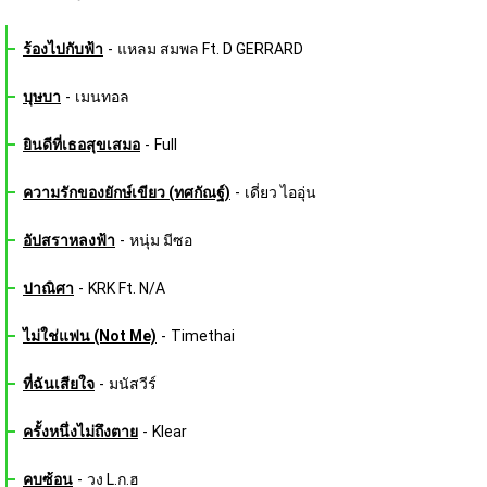
ร้องไปกับฟ้า
-
แหลม สมพล Ft. D GERRARD
บุษบา
-
เมนทอล
ยินดีที่เธอสุขเสมอ
-
Full
ความรักของยักษ์เขียว (ทศกัณฐ์)
-
เดี่ยว ไออุ่น
อัปสราหลงฟ้า
-
หนุ่ม มีซอ
ปาณิศา
-
KRK Ft. N/A
ไม่ใช่แฟน (Not Me)
-
Timethai
ที่ฉันเสียใจ
-
มนัสวีร์
ครั้งหนึ่งไม่ถึงตาย
-
Klear
คบซ้อน
-
วง L.ก.ฮ