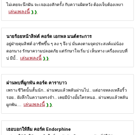
ไม่เคยจะนึกฝัน จะเจอเองสักครั้ง กับความผิดหวัง ต้องเจ็บต้องเหงา
เล่นเพลงนี้
นายร้อยหน้าลิฟต์ คอร์ด
เอกพล มนต์ตระการ
อยู่ฝ่ายคุมลิฟต์ อาชีพขึ้น ๆ ลง ๆ จึง บ่ มั่นคงตามจุดประสงค์แม่น้อง
ดอกนาง รักษาความปลอดภัย แต่รักษาใจเริ่ม บ่ เห็นทาง เครื่องแบบที่
เล่นเพลงนี้
บ่ มีบั้...
ผ่านพบที่ผูกพัน คอร์ด
คาราบาว
เพราะชีวิตนั้นสั้นนัก... ผ่านพบแล้วพลันผ่านไป... แต่อาจหลงเหลือริ้ว
รอย... ฝังลึกในความทรงจำ... เคยมีบ้างมั้ยใครหนอ... ผ่านพบแล้วพลัน
เล่นเพลงนี้
ผูกพัน.....
เธอบอกให้ลืม คอร์ด
Endorphine