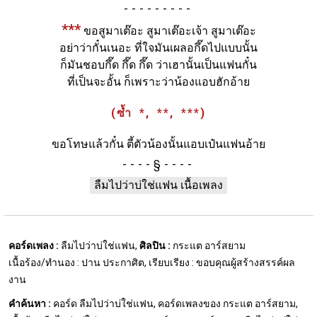
-
***
ขอสูมาเต๊อะ สูมาเต๊อะเจ้า สูมาเต๊อะ
อย่าว่ากั๋นเนอะ ที่ใจมันเผลอกึ๊ดไปแบบนั้น
ก็มันชอบกึ๊ด กึ๊ด กึ๊ด ว่าเฮานั้นเป็นแฟนกั๋น
ที่เป็นจะอั้น ก็เพราะว่าน้องแอบฮักอ้าย
(ซ้ำ *, **, ***)
ขอโทษแล้วกั๋น ตี้ตัวน้องนั้นแอบเป๋นแฟนอ้าย
§
ลืมไปว่าบ่ใช่แฟน เนื้อเพลง
คอร์ดเพลง :
ลืมไปว่าบ่ใช่แฟน,
ศิลปิน :
กระแต อาร์สยาม
เนื้อร้อง/ทำนอง : ปาน ประกาศิต, เรียบเรียง : ขอบคุณผู้สร้างสรรค์ผล
งาน
คำค้นหา :
คอร์ด ลืมไปว่าบ่ใช่แฟน, คอร์ดเพลงของ กระแต อาร์สยาม,