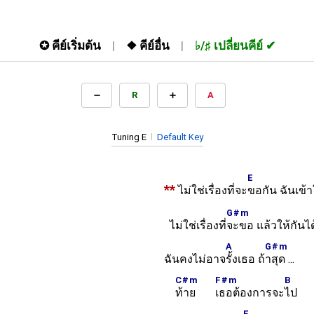
✪
คีย์เริ่มต้น
❖
คีย์อื่น
♭/♯
เปลี่ยนคีย์
R
A
Tuning E
Default Key
E
**
ไม่ใช่เรื่องที่จะ
ขอกัน ฉันเข้
G#m
ไม่ใช่เรื่องที่
จะขอ แล้วให้กันได
A
G#m
ฉันคงไม่อาจ
รั้งเธอ ถ้
าสุด ...
C#m
F#m
B
ท้าย
เธอต้องการจะ
ไป
E