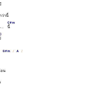
ี
่านี้
C#m
น ...
นี้
)
ป
G#m
A
ก่อน
น