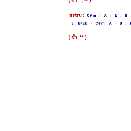
( ซ้ำ
*,
**
)
Instru :
C#m
A
E
B
E B/Eb
C#m A
B
( ซ้ำ
**
)