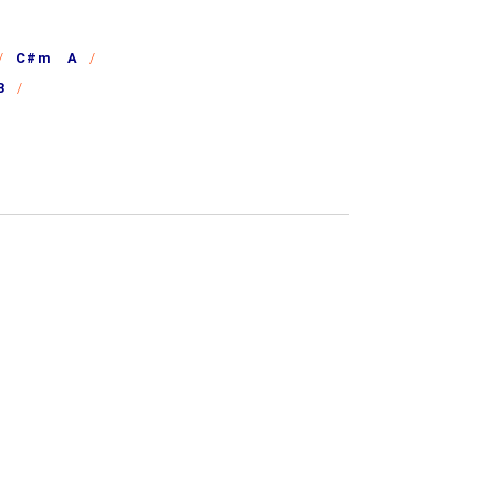
C#m A
B