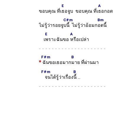
E
A
ขอบคุณ ที่เ
ธอจูบ ขอบคุณ ที่เ
ธอกอด
C#m
Bm
ไม่รู้ว่ารอยจู
บนี้ ไม่รู้ว่าอ้อมก
อดนี้
E
A
เ
พราะฉันขอ
หรือเปล่า
-
F#m
B
*
ฉันขอเธอมาก
มาย ที่ผ่านมา
F#m
B
จนได้รู้ว่าเรื่อง
นี้ ...
-