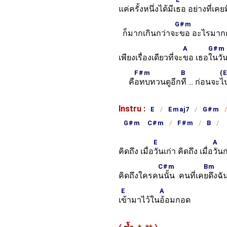
แค่ครั้งหนึ่งได้มีเ
ธอ อย่างที่เคยม
G#m
ก็มากเกินกว่าจ
ะขอ อะไรมากกว
A
G#m
เพียงเรื่องเดียวที่จะ
ขอ เธอ
ในวั
F#m
B
(E
คื
อทบทวนดูอีก
ที ... ก่อนจะ
ไ
Instru :
E
Emaj7
G#m
G#m C#m
F#m
B
E
A
คิดถึง เมื่อ
วันเก่า คิดถึง เมื่อ
วัน
C#m
Bm
คิดถึงใครค
นนั้น คนที่เค
ยดึงฉั
E
A
เ
ข้ามาไว้ใน
อ้อมกอด