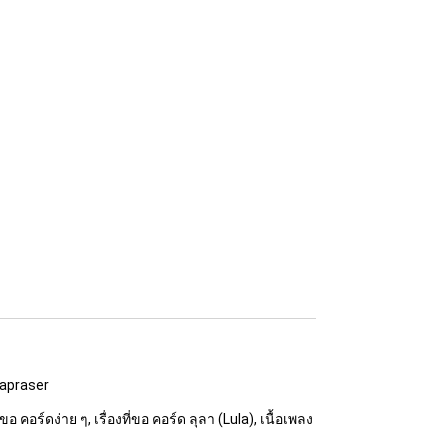
apraser
่ขอ คอร์ดง่าย ๆ, เรื่องที่ขอ คอร์ด ลุลา (Lula), เนื้อเพลง