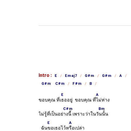
Intro :
E
Emaj7
G#m
G#m
A
G#m C#m
F#m
B
E
A
ขอบคุณ ที่เ
ธออยู่ ขอบคุณ ที่
ไม่ห่าง
C#m
Bm
ไม่รู้ที่เป็นอย่
างนี้ เพราะว่าในวั
นนั้น
E
A
ฉัน
ขอเธอไว้ห
รือเปล่า