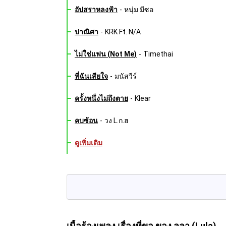
อัปสราหลงฟ้า
-
หนุ่ม มีซอ
ปาณิศา
-
KRK Ft. N/A
ไม่ใช่แฟน (Not Me)
-
Timethai
ที่ฉันเสียใจ
-
มนัสวีร์
ครั้งหนึ่งไม่ถึงตาย
-
Klear
คบซ้อน
-
วง L.ก.ฮ
ดูเพิ่มเติม
เนื้อร้องเพลง เรื่องที่ขอ
ของ ลุลา (Lula)