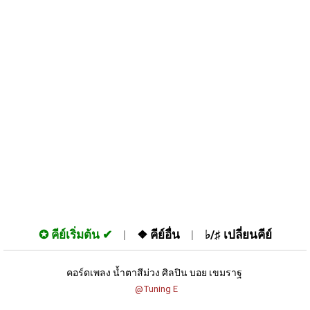
✪
คีย์เริ่มต้น
❖
คีย์อื่น
♭/♯
เปลี่ยนคีย์
คอร์ดเพลง น้ำตาสีม่วง ศิลปิน บอย เขมราฐ 
 @Tuning E