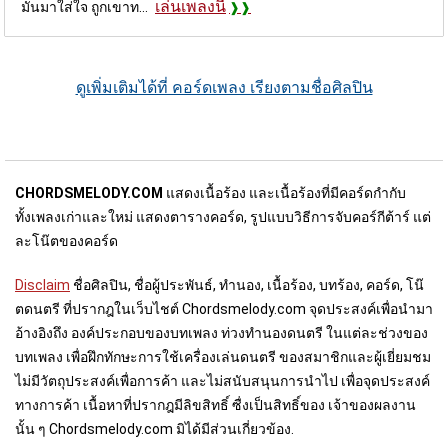
เล่นเพลงนี้
มันมาใส่ใจ ถูกเขาท...
ดูเพิ่มเติมได้ที่ คอร์ดเพลง เรียงตามชื่อศิลปิน
CHORDSMELODY.COM
แสดงเนื้อร้อง และเนื้อร้องที่มีคอร์ดกำกับ
ทั้งเพลงเก่าและใหม่ แสดงตารางคอร์ด, รูปแบบวิธีการจับคอร์กีต้าร์ แต่
ละโน๊ตของคอร์ด
Disclaim
ชื่อศิลปิน, ชื่อผู้ประพันธ์, ทำนอง, เนื้อร้อง, บทร้อง, คอร์ด, โน๊
ตดนตรี ที่ปรากฎในเว็บไชต์ Chordsmelody.com จุดประสงค์เพื่อนำมา
อ้างอิงถึง องค์ประกอบของบทเพลง ท่วงทำนองดนตรี ในแต่ละช่วงของ
บทเพลง เพื่อฝึกทักษะการใช้เครื่องเล่นดนตรี ของสมาชิกและผู้เยี่ยมชม
ไม่มีวัตถุประสงค์เพื่อการค้า และไม่สนับสนุนการนำไป เพื่อจุดประสงค์
ทางการค้า เนื้อหาที่ปรากฎมีลิขสิทธิ์ ซื่งเป็นสิทธิ์ของ เจ้าของผลงาน
นั้น ๆ Chordsmelody.com มิได้มีส่วนเกี่ยวข้อง.