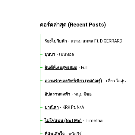
คอร์ดล่าสุด (Recent Posts)
ร้องไปกับฟ้า
-
แหลม สมพล Ft. D GERRARD
บุษบา
-
เมนทอล
ยินดีที่เธอสุขเสมอ
-
Full
ความรักของยักษ์เขียว (ทศกัณฐ์)
-
เดี่ยว ไออุ่น
อัปสราหลงฟ้า
-
หนุ่ม มีซอ
ปาณิศา
-
KRK Ft. N/A
ไม่ใช่แฟน (Not Me)
-
Timethai
ที่ฉันเสียใจ
-
มนัสวีร์