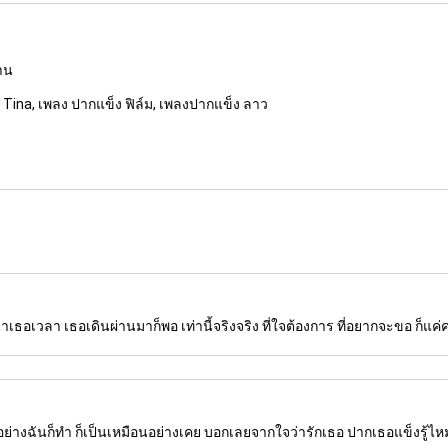
งาน
Tina, เพลง ปากแข็ง ฟิล์ม, เพลงปากแข็ง ลาว
าเธอเวลา เธอเดินผ่านมาก็พอ เท่านี้จริงจริง ที่ใจต้องการ ที่อยากจะขอ ก็แค่ค
ย่างฉันก็ทำ ก็เป็นเหมือนอย่างเคย บอกเลยจากใจว่ารักเธอ ปากเธอแข็งรู้ไหม แ