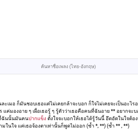
ฝันละเมอ ก็มันชอบเธอแต่ไม่เคยกล้าจะบอก ก็ใจไม่เคยจะเป็นอะไรอย่าง
 แค่มองอาย ๆ เผื่อเธอรู้ ๆ รู้ตัวว่าเธอคือคนที่ฉันอาย ** อยากจะ
ี่ฉันนั้นมันคน
ปากแข็ง
ตั้งใจจะบอกให้เธอได้รู้วันนี้ อึดอัดในใจต้อ
นใจ แค่เธอจ้องตาเท่านั้นก็พูดไม่ออก (ซ้ำ *, **) (ซ้ำ ** , **)