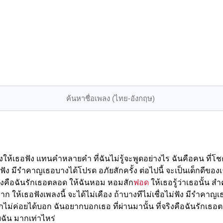
ห้เธอฟัง แทนคำหลายคำ ที่ฉันไม่รู้จะพูดอย่างไร ฉันคือคน ที่โชคดี
ื่อไม่ฟัง มีรำคาญเธอบางได้โปรด อภัยสักครั้ง ต่อไปนี้ จะเป็นเด็กด
จริงคือฉันรักเธอตลอด ให้ฉันหอม หอมสัก
ฟอด
ให้เธอรู้ว่าเธอนั้น 
 ให้เธอฟังเพลงนี้ จะได้ไม่เคือง ถ้าบางทีไม่เชื่อไม่ฟัง มีรำคาญเธ
ไม่ค่อยได้บอก ฉันอยากบอกเธอ ที่ผ่านมานั้น ที่จริงคือฉันรักเธ
ฉัน มากเท่าไหร่