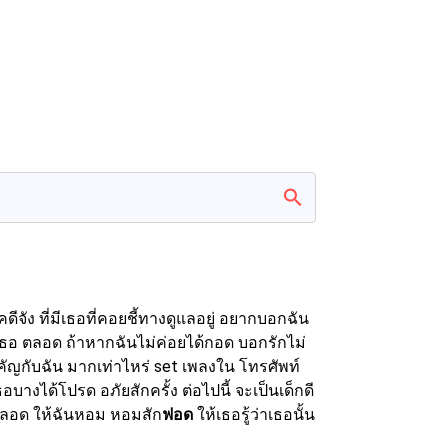
จัง ที่มีเธอที่คอยชี้ทางดูแลอยู่ อยากบอกฉัน
ีของเธอ ตลอด ถ้าหากฉันไม่ค่อยได้กอด บอกรักไม่
สำคัญกับฉัน มากเท่าไหร่ set เพลงใน โทรศัพท์
อบางได้โปรด อภัยสักครั้ง ต่อไปนี้ จะเป็นเด็กดี
อตลอด ให้ฉันหอม หอมสัก
ฟอด
ให้เธอรู้ว่าเธอนั้น