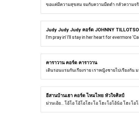
ขอแค่มีความสุขสม จมกับความมืดดำ กลัวความจริงจะ
Judy Judy Judy คอร์ด
JOHNNY TILLOTS
I'm pray in' I'll stay in her heart for evermore '
คาราวาน คอร์ด
คาราวาน
เดินรอนแรมกันเรียงราย เราหญิงชายไปเรียงกัน มาเราไป 
อีสานบ้านเฮา คอร์ด
ไหมไทย หัวใจศิลป์
ม่วนเอ้ย... โอ้โอ โอ้โอโฮะโอ โฮะโอโอ้น้อ โฮะโอโอ