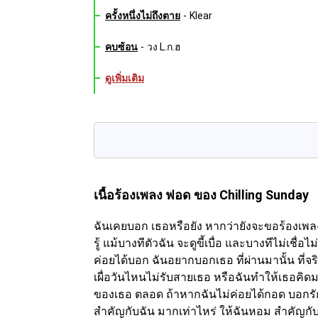
ครั้งหนึ่งไม่ถึงตาย
-
Klear
คบซ้อน
-
วง L.ก.ฮ
ดูเพิ่มเติม
เนื้อร้องเพลง ฟอด
ของ Chilling Sunday
ฉันเคยบอก เธอหรือยัง หากว่ายังจะขอร้องเพลงใ
รู้ แม้บางทีตัวฉัน จะดูขี้เบื่อ และบางทีไม่เช
ค่อยได้บอก ฉันอยากบอกเธอ ที่ผ่านมานั้น ที่
เผื่อวันไหนไม่รับสายเธอ หรือฉันทำให้เธอคิดมาก
ของเธอ ตลอด ถ้าหากฉันไม่ค่อยได้กอด บอกรัก
สำคัญกับฉัน มากเท่าไหร่ ให้ฉันหอม สำคัญกับ