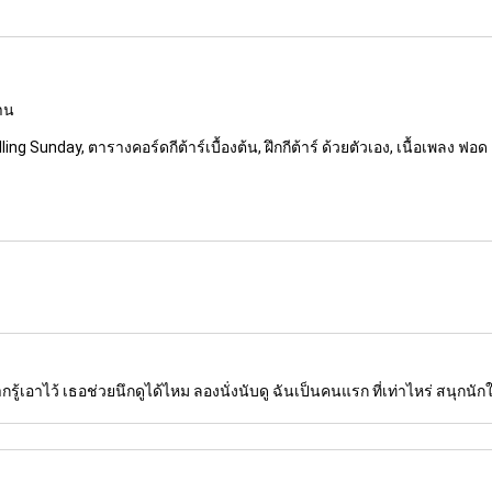
งาน
g Sunday, ตารางคอร์ดกีต้าร์เบื้องต้น, ฝึกกีต้าร์ ด้วยตัวเอง, เนื้อเพลง ฟอด
รู้เอาไว้ เธอช่วยนึกดูได้ไหม ลองนั่งนับดู ฉันเป็นคนแรก ที่เท่าไหร่ สนุกนั