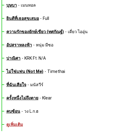
บุษบา
-
เมนทอล
ยินดีที่เธอสุขเสมอ
-
Full
ความรักของยักษ์เขียว (ทศกัณฐ์)
-
เดี่ยว ไออุ่น
อัปสราหลงฟ้า
-
หนุ่ม มีซอ
ปาณิศา
-
KRK Ft. N/A
ไม่ใช่แฟน (Not Me)
-
Timethai
ที่ฉันเสียใจ
-
มนัสวีร์
ครั้งหนึ่งไม่ถึงตาย
-
Klear
คบซ้อน
-
วง L.ก.ฮ
ดูเพิ่มเติม