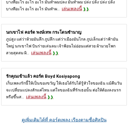
บางทีอะไร อะไร อะไร มันทำผมปลง มันทำผม ปล่ง ปล้ง ปล่ง ปล้ง
เล่นเพลงนี้
บางทีอะไร อะไร อะไร มันทำผ...
นกเขาไฟ คอร์ด
พงษ์เทพ กระโดนชำนาญ
ภูบ่สูง แต่ว่าห้วยมันลึก ภูบ่ลึก แต่ว่าเมืองมันไกล ภูบ่เล็กแต่ว่าฟ้ามัน
ใหญ่ นกเขาไฟ บินร่ายเล่นลม เจ้าฟ้อนไม่อ่อนแต่สวย ผ้ามวยโพก
เล่นเพลงนี้
สวยสุดสม ผิ...
รักคุณเข้าแล้ว คอร์ด
Boyd Kosiyapong
เก็บเพลงรักนี้ให้เป็นของขวัญ ให้เธอได้รับได้รู้หัวใจของฉัน แม้คืนวัน
จะเปลี่ยนแปลงสักแค่ไหน แต่ใจของฉันที่รักเธอนั้น ต่อให้ต้องลงนรก
เล่นเพลงนี้
หรือขึ้นส...
ดูเพิ่มเติมได้ที่ คอร์ดเพลง เรียงตามชื่อศิลปิน