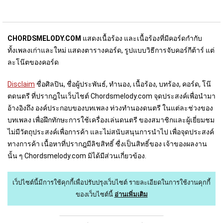
CHORDSMELODY.COM
แสดงเนื้อร้อง และเนื้อร้องที่มีคอร์ดกำกับ
ทั้งเพลงเก่าและใหม่ แสดงตารางคอร์ด, รูปแบบวิธีการจับคอร์กีต้าร์ แต่
ละโน๊ตของคอร์ด
Disclaim
ชื่อศิลปิน, ชื่อผู้ประพันธ์, ทำนอง, เนื้อร้อง, บทร้อง, คอร์ด, โน๊
ตดนตรี ที่ปรากฎในเว็บไชต์ Chordsmelody.com จุดประสงค์เพื่อนำมา
อ้างอิงถึง องค์ประกอบของบทเพลง ท่วงทำนองดนตรี ในแต่ละช่วงของ
บทเพลง เพื่อฝึกทักษะการใช้เครื่องเล่นดนตรี ของสมาชิกและผู้เยี่ยมชม
ไม่มีวัตถุประสงค์เพื่อการค้า และไม่สนับสนุนการนำไป เพื่อจุดประสงค์
ทางการค้า เนื้อหาที่ปรากฎมีลิขสิทธิ์ ซื่งเป็นสิทธิ์ของ เจ้าของผลงาน
นั้น ๆ Chordsmelody.com มิได้มีส่วนเกี่ยวข้อง.
เว็ปไซต์นี้มีการใช้คุกกี้เพื่อปรับปรุงเว็บไซต์
รายละเอียดในการใช้งานคุกกี้
ของเว็บไซต์นี้
อ่านเพิ่มเติม