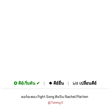
✪
คีย์เริ่มต้น
❖
คีย์อื่น
♭/♯
เปลี่ยนคีย์
คอร์ดเพลง Fight Song ศิลปิน Rachel Platten 
 @Tuning E