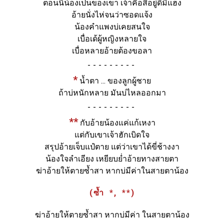
ตอนนี้น้องเป็นของเขา เจ้าคือสิอยู่ดีมีแฮง
อ้ายนั่งไห่จนว่าซอดแจ้ง
น้องคำแพงบ่เคยสนใจ
เบื่อเด้ผู้หญิงหลายใจ
เบื่อหลายอ้ายต้องขอลา
-
*
น้ำตา ... ของลูกผู้ชาย
ถ้าบ่หนักหลาย มันบ่ไหลออกมา
-
**
กับอ้ายน้องแค่แก้เหงา
แต่กับเขาเจ้าฮักเบิดใจ
สรุปอ้ายเจ็บแป๋ตาย แต่ว่าเขาได้ขี่ช้างงา
น้องใจลำเอียง เหยียบย่ำอ้ายทางสายตา
ฆ่าอ้ายให้ตายซ้ำสา หากบ่มีค่าในสายตาน้อง
(ซ้ำ *, **)
ฆ่าอ้ายให้ตายซ้ำสา หากบ่มีค่า ในสายตาน้อง