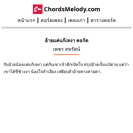
ChordsMelody.com
หน้าแรก
คอร์ดเพลง
เพลงเก่า
ตารางคอร์ด
อ้ายแค่แก้เหงา คอร์ด
เพชร สหรัตน์
กับอ้ายน้องแค่แก้เหงา แต่กับเขาเจ้าฮักเบิดใจ สรุปอ้ายเจ็บแป๋ตาย แต่ว่า
เขาได้ขี่ช้างงา น้องใจลำเอียง เหยียบย่ำอ้ายทางสายตา...