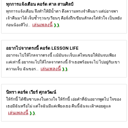
ทุกการแจ้งเตือน คอร์ด
ศาล สานศิลป์
ทุกการแจ้งเตือน จึงทำให้มีน้ำตา ดึงความทรงจำคืนมา แต่บ่อาจพา
เจ้าคืนมาได้ เจ็บซ้ำๆวนๆเวียนๆ คือจั่งถึกเขียนสักลงใส่หัวใจ เป็นหยัง
เล่นเพลงนี้
ก่อนน้องสิไป...
อยากไปจากตรงนี้ คอร์ด
LESSON LIFE
อยากจะไปให้ไกลจากตรงนี้ เเม้มันจะเจ็บเเค่ไหนขอให้มันจบเพียง
เเค่เท่านี้ อยากจะไปให้ไกลจากตรงนี้ ถ้าเธอพร้อมจะไป ไปอยู่กับเขา
เล่นเพลงนี้
ความเจ็บ ฉันขอร...
นิทรา คอร์ด
เวียร์ ศุกลวัฒน์
ให้รักนี้ ได้ซึมซาบลงในดวงใจ ให้รักนี้ เอ่ยคำที่ฉันอยากพูดไป ใจของ
เธอมีฉันหรือไม่ แต่ใจฉันมีแค่เพียงเธอ คืนนี้ฉันจะเฝ้าคอยดูแล
เล่นเพลงนี้