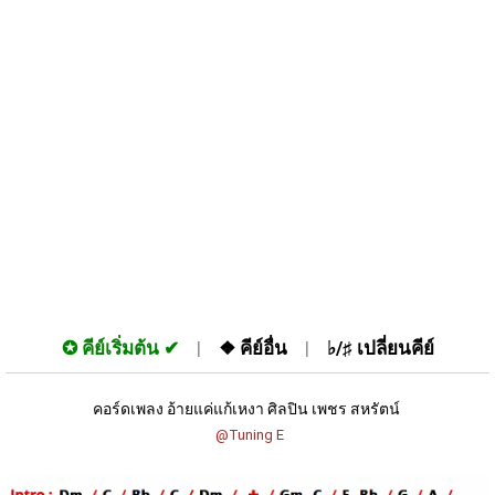
✪
คีย์เริ่มต้น
❖
คีย์อื่น
♭/♯
เปลี่ยนคีย์
คอร์ดเพลง อ้ายแค่แก้เหงา ศิลปิน เพชร สหรัตน์ 
 @Tuning E