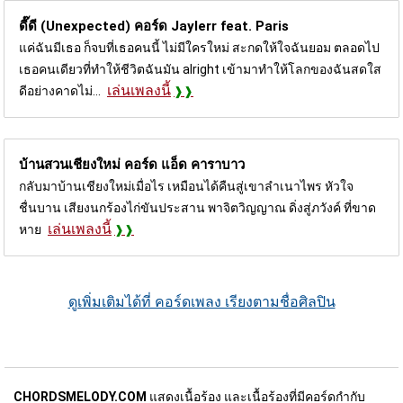
ดี๊ดี (Unexpected) คอร์ด
Jaylerr feat. Paris
แค่ฉันมีเธอ ก็จบที่เธอคนนี้ ไม่มีใครใหม่ สะกดให้ใจฉันยอม ตลอดไป
เธอคนเดียวที่ทำให้ชีวิตฉันมัน alright เข้ามาทำให้โลกของฉันสดใส
เล่นเพลงนี้
ดีอย่างคาดไม่...
บ้านสวนเชียงใหม่ คอร์ด
แอ็ด คาราบาว
กลับมาบ้านเชียงใหม่เมื่อไร เหมือนได้คืนสู่เขาลำเนาไพร หัวใจ
ชื่นบาน เสียงนกร้องไก่ขันประสาน พาจิตวิญญาณ ดิ่งสู่ภวังค์ ที่ขาด
เล่นเพลงนี้
หาย
ดูเพิ่มเติมได้ที่ คอร์ดเพลง เรียงตามชื่อศิลปิน
CHORDSMELODY.COM
แสดงเนื้อร้อง และเนื้อร้องที่มีคอร์ดกำกับ