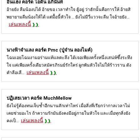
อินแฮง คอร์ด
ไอดิน อภินันท์
อ้ายยัง ลืมน้องบ่ได้ อ้ายขอ เวลาทำใจ ฮู้อยู่ ว่าฮักนั้นคือการให้ อ้ายสิ
พยายามลืมน้องให้ได้ แต่มื้อนี้หัวใจ ... ยังไม่มีวี่แววจะลืม ใจอ้ายยัง...
เล่นเพลงนี้
นางฟ้าจำแลง คอร์ด
Pmc (ปู่จ๋าน ลองไมค์)
โฉมเอยโฉมงามอร่ามแท้แลตะลึง ได้เจอเพียงครั้งหนึ่งเสน่ห์ซึ้งระทึง
ใจ แค่เพียงครั้งเดียวสมัครภิรมย์รักใคร่ ผูกพันหัวใจไม่ให้ร้าวราน ดัง
เล่นเพลงนี้
คำลือเลื...
ปฏิเสธเวลา คอร์ด
MuchMellow
ยังไม่รู้ต้องทนเจ็บช้ำอีกนานสักเท่าไหร่ เมื่อสิ่งที่เรียกว่ากาลเวลาไม่
เคยช่วยอะไร ถ้าความรักมันยังคงมีอยู่ภายในหัวใจ และเมื่อทุกสิ่งยัง
เล่นเพลงนี้
คงเป็...