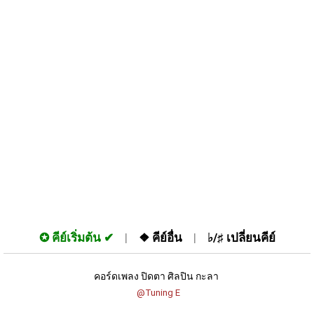
✪
คีย์เริ่มต้น
❖
คีย์อื่น
♭/♯
เปลี่ยนคีย์
คอร์ดเพลง ปิดตา ศิลปิน กะลา 
 @Tuning E