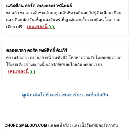
แสงเดือน คอร์ด
เพลงพระราชนิพนธ์
ชมแล้ว ชมเล่า เฝ้าชะแง้ แลดู เพลินพิศ เพลินอยู่ ไม่รู้ ลืมเลือน เดือน
แสงเดือนผ่องวันเพ็ญ แสงจันทร์เพ็ญ เด่นงามใดจะเหมือน โฉม งาม
เล่นเพลงนี้
เทียบ เปรี...
ตลอดเวลา คอร์ด
พงษ์สิทธิ์ คัมภีร์
ความรักเอย งดงามอย่างนี้ จนชั่วชีวี โหยหาความรักไม่เคยพอ อยาก
ให้เธอเคียงข้างอย่างนี้ บอกรักอีกที อยู่ใกล้กัน ตลอดเวลา
เล่นเพลงนี้
ดูเพิ่มเติมได้ที่ คอร์ดเพลง เรียงตามชื่อศิลปิน
CHORDSMELODY.COM
แสดงเนื้อร้อง และเนื้อร้องที่มีคอร์ดกำกับ