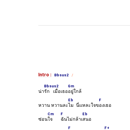
Intro :
Bbsus2
Bbsus2
Gm
น่า
รัก เมื่อเธอ
อยู่ใกล้
Eb
F
หวาน หวานละ
ไม นี่แหละใจข
องเธอ
Cm
F
Eb
ซ่อน
ใจ
ฉันไม่กล้าเ
สนอ
F
F+