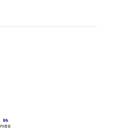
ง
Bb
ัก
เธอ