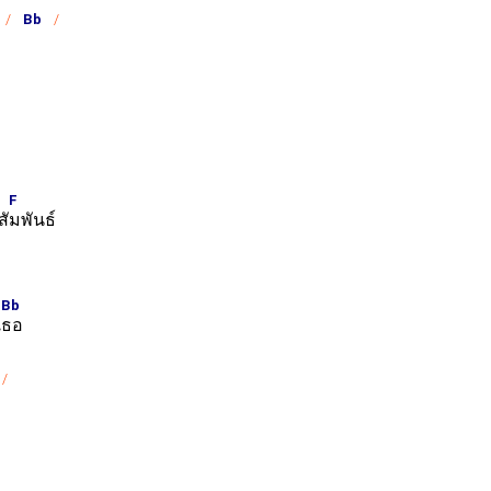
Bb
F
ั
มพันธ์
Bb
เ
ธอ