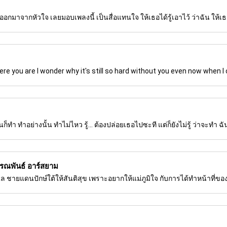
จากหัวใจ เลยมอบเพลงนี้ เป็นสื่อแทนใจ ให้เธอได้รู้เอาไว้ ว่าฉัน ให้เธอได้ร
 you are I wonder why it's still so hard without you even now when I c
็ทํา ทําอย่างนั้น ทําไม่ไหว รู้... ต้องปล่อยเธอไปซะที แต่ก็ยังไม่รู้ ว่าจะทำ ฉ
รรณพันธ์ อาร์สยาม
 ชายแดนปักษ์ใต้ให้สันติสุข เพราะอยากให้แม่ภูมิใจ กับการได้ทำหน้าที่ของลูก