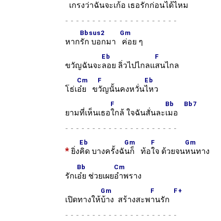
เกรงว่าฉันจะเ
ก้อ เธอรักก่อนได้ไ
หม
-
Bbsus2
Gm
หาก
รัก บอกมา
ค่อย ๆ
Eb
F
ขวัญฉันจะ
ลอย ลิ่วไปไกลแ
สนไกล
Cm
F
Eb
โธ่เ
อ๋ย ข
วัญนั้นคงหวั่น
ไหว
F
Bb
Bb7
ยามที่เห็นเธอ
ใกล้ ใจฉันสั่นละ
เมอ
-
Eb
Gm
F
Gm
*
ยิ่ง
คิด บางครั้งฉั
นก็ ท้อ
ใจ ด้วยจน
หนทาง
Bb
Cm
รักเ
อ๋ย ช่วยเผย
อำพราง
Gm
F
F+
เปิดทางให้
บ้าง สร้างสะพ
านรัก
-