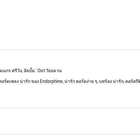
ัฒนกร ศรีวัง, อัลบั้ม : Ost.วัยอลวน
 คอร์ดเพลง น่ารัก ของ Endorphine, น่ารัก คอร์ดง่าย ๆ, บทร้อง น่ารัก, คอร์ดกีต้