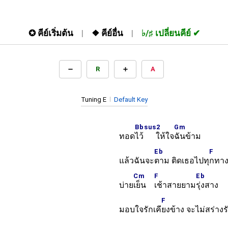
✪
คีย์เริ่มต้น
❖
คีย์อื่น
♭/♯
เปลี่ยนคีย์
R
A
Tuning E
Default Key
Bbsus2
Gm
ทอด
ไว้ ให้ใจ
ฉันข้าม
Eb
F
แล้วฉันจะ
ตาม ติดเธอไปทุ
กทา
Cm
F
Eb
บ่าย
เย็น
เช้าสายยาม
รุ่งสาง
F
มอบใจรักเคี
ยงข้าง จะไม่สร่างร