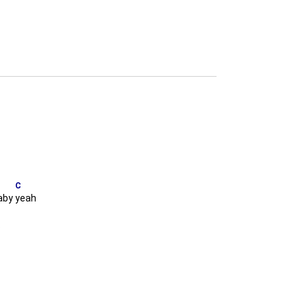
C
baby
yeah
o