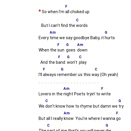
F
*
So when I'm
all choked up
C
But I can't find the
words
Am
G
Every
time we say goodbye Baby, it
hurts
F
G
Am
When the
sun
goes
down
F
G
C
And the b
and
won't
play
F
G
C
I'll
always re
member us this w
ay (Oh yeah)
-
Am
F
Lovers in the
night Poets tryin' to
write
C
G
We
don't know how to rhyme but damn we
try
Am
F
But all I really
know You're where I wanna
go
C
G
The
part of me that's you will never
die