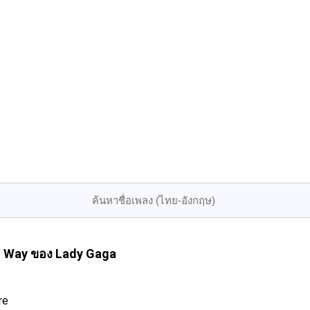
is Way
ของ Lady Gaga
re