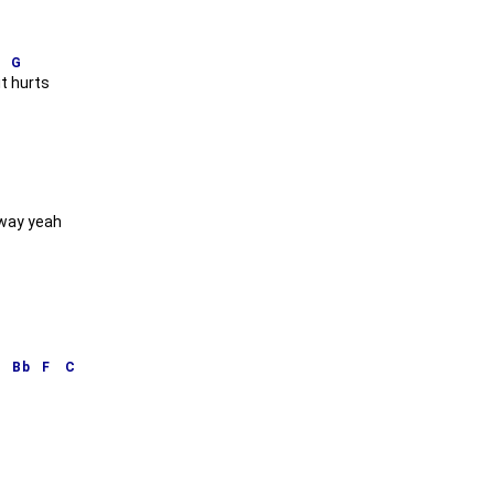
G
it
hurts
way yeah
Bb
F
C
y