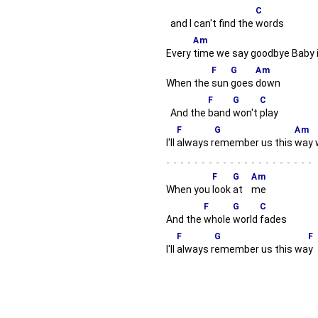
C
and I can't find the
words
Am
Every
time we say goodbye Baby 
F
G
Am
When the
sun
goes
down
F
G
C
And the
band
won't
play
F
G
Am
I'll
always r
emember us this
way 
-
F
G
Am
When you
look
at
me
F
G
C
And the
whole
world
fades
F
G
F
I'll
always r
emember us this wa