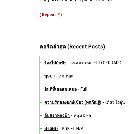
( Repeat
*
)
คอร์ดล่าสุด (Recent Posts)
ร้องไปกับฟ้า
-
แหลม สมพล Ft. D GERRARD
บุษบา
-
เมนทอล
ยินดีที่เธอสุขเสมอ
-
Full
ความรักของยักษ์เขียว (ทศกัณฐ์)
-
เดี่ยว ไออุ่น
อัปสราหลงฟ้า
-
หนุ่ม มีซอ
ปาณิศา
-
KRK Ft. N/A