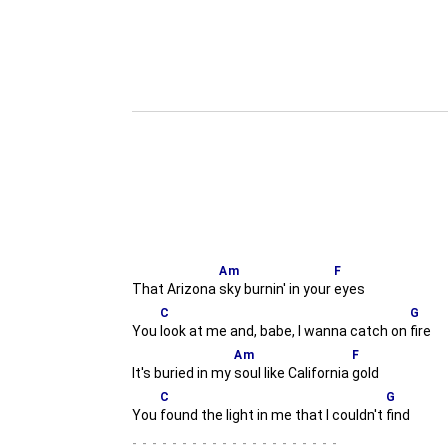
Am
F
That Arizona
sky burnin' in your
eyes
C
G
You
look at me and, babe, I wanna catch on
fire
Am
F
It's buried in my
soul like California
gold
C
G
You
found the light in me that I couldn't
find
-