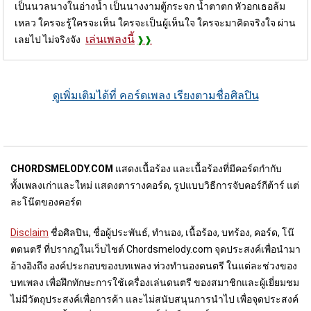
เป็นนวลนางในอ่างน้ำ เป็นนางงามตู้กระจก น้ำตาตก หัวอกเธอล้ม
เหลว ใครจะรู้ใครจะเห็น ใครจะเป็นผู้เห็นใจ ใครจะมาคิดจริงใจ ผ่าน
เล่นเพลงนี้
เลยไป ไม่จริงจัง
ดูเพิ่มเติมได้ที่ คอร์ดเพลง เรียงตามชื่อศิลปิน
CHORDSMELODY.COM
แสดงเนื้อร้อง และเนื้อร้องที่มีคอร์ดกำกับ
ทั้งเพลงเก่าและใหม่ แสดงตารางคอร์ด, รูปแบบวิธีการจับคอร์กีต้าร์ แต่
ละโน๊ตของคอร์ด
Disclaim
ชื่อศิลปิน, ชื่อผู้ประพันธ์, ทำนอง, เนื้อร้อง, บทร้อง, คอร์ด, โน๊
ตดนตรี ที่ปรากฎในเว็บไชต์ Chordsmelody.com จุดประสงค์เพื่อนำมา
อ้างอิงถึง องค์ประกอบของบทเพลง ท่วงทำนองดนตรี ในแต่ละช่วงของ
บทเพลง เพื่อฝึกทักษะการใช้เครื่องเล่นดนตรี ของสมาชิกและผู้เยี่ยมชม
ไม่มีวัตถุประสงค์เพื่อการค้า และไม่สนับสนุนการนำไป เพื่อจุดประสงค์