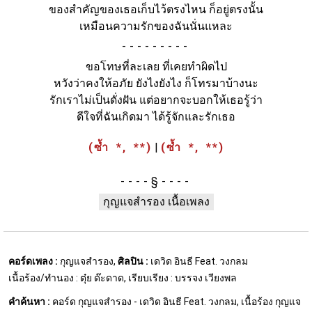
ของสำคัญของเธอเก็บไว้ตรงไหน ก็อยู่ตรงนั้น
เหมือนความรักของฉันนั่นแหละ
-
ขอโทษที่ละเลย ที่เคยทำผิดไป
หวังว่าคงให้อภัย ยังไงยังไง ก็โทรมาบ้างนะ
รักเราไม่เป็นดั่งฝัน แต่อยากจะบอกให้เธอรู้ว่า
ดีใจที่ฉันเกิดมา ได้รู้จักและรักเธอ
(ซ้ำ *, **)
|
(ซ้ำ *, **)
§
กุญแจสำรอง เนื้อเพลง
คอร์ดเพลง :
กุญแจสำรอง,
ศิลปิน :
เดวิด อินธี Feat. วงกลม
เนื้อร้อง/ทำนอง : ตุ๋ย ด๊ะดาด, เรียบเรียง : บรรจง เวียงพล
คำค้นหา :
คอร์ด กุญแจสำรอง - เดวิด อินธี Feat. วงกลม, เนื้อร้อง กุญแจ