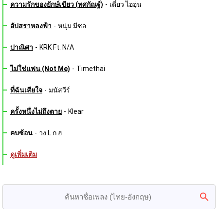
ความรักของยักษ์เขียว (ทศกัณฐ์)
-
เดี่ยว ไออุ่น
อัปสราหลงฟ้า
-
หนุ่ม มีซอ
ปาณิศา
-
KRK Ft. N/A
ไม่ใช่แฟน (Not Me)
-
Timethai
ที่ฉันเสียใจ
-
มนัสวีร์
ครั้งหนึ่งไม่ถึงตาย
-
Klear
คบซ้อน
-
วง L.ก.ฮ
ดูเพิ่มเติม