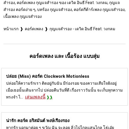
สำรอง, คอร์ดเพลง กุญแจสำรอง ของ เดวิด อินธี Feat. วงกลม, กุญแจ
สำรอง คอร์ดง่าย ๆ, บทร้อง กุญแจสำรอง, คอร์ดกีต้าร์เพลง กุญแจสำรอง,
เนื้อเพลง กุญแจสำรอง
หน้าแรก
คอร์ดเพลง
กุญแจสำรอง - เดวิด อินธี Feat. วงกลม
คอร์ดเพลง และ เนื้อร้อง แบบสุ่ม
ปล่อย (Miss) คอร์ด
Clockwork Motionless
ปล่อยให้ความรักเรา ติดอยู่กับฉัน มีร่องรอย ของความเสียใจฝังอยู่
เมื่อเธอนั้นเดินจากไป ปล่อยคืนวันที่ดี เรื่องราววันนั้น จะเก็บทุกความ
เล่นเพลงนี้
ทรงจำ ไ...
น่ารัก คอร์ด
อริสมันต์ พงษ์เรืองรอง
หากรัก บอกมาค่อย ๆ ขวัญ ฉัน จะลอย ลิ่วไปไกลแสนไกล โธ่เอ๋ย