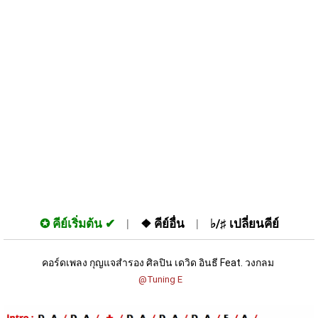
✪
คีย์เริ่มต้น
❖
คีย์อื่น
♭/♯
เปลี่ยนคีย์
คอร์ดเพลง กุญแจสำรอง ศิลปิน เดวิด อินธี Feat. วงกลม 
 @Tuning E