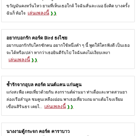
ขวัญมันคงหวั่นไหว ยามที่เห็นเธอใกล้ ใจฉันสั่นละเมอ ยิ่งคิด บางครั้ง
เล่นเพลงนี้
ฉันก็ ท้อใจ
อยากบอกรัก คอร์ด
Bird ธงไชย
อยากบอกรักกับใครซักคน อยากใช้หนึ่งคำ ๆ นี้ พูดให้ใครฟังดี เป็นเธอ
จะได้หรือเปล่า หากว่าเธอยินดีรับไป ใจฉันคงไม่เงียบเหงา
เล่นเพลงนี้
ช้ำรักจากอุบล คอร์ด
มนต์แคน แก่นคูน
แก่งสะพือ เคยเที่ยวด้วยกัน สงกรานต์ผ่านมา ท่าเดื่อและหาดสวนยา
ล่องเรือลำมูล ชมคูนเหลืองอ่อน พาเธอเที่ยวแถม ผาแต้มโขงเจียม
เล่นเพลงนี้
เขื่อนสิรินธร เคยไ...
นางงามตู้กระจก คอร์ด
คาราบาว