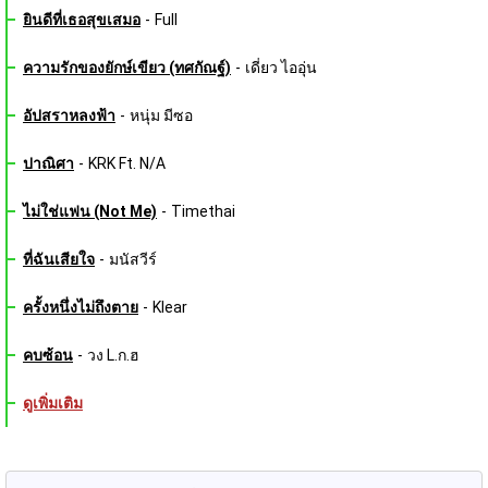
ยินดีที่เธอสุขเสมอ
-
Full
ความรักของยักษ์เขียว (ทศกัณฐ์)
-
เดี่ยว ไออุ่น
อัปสราหลงฟ้า
-
หนุ่ม มีซอ
ปาณิศา
-
KRK Ft. N/A
ไม่ใช่แฟน (Not Me)
-
Timethai
ที่ฉันเสียใจ
-
มนัสวีร์
ครั้งหนึ่งไม่ถึงตาย
-
Klear
คบซ้อน
-
วง L.ก.ฮ
ดูเพิ่มเติม