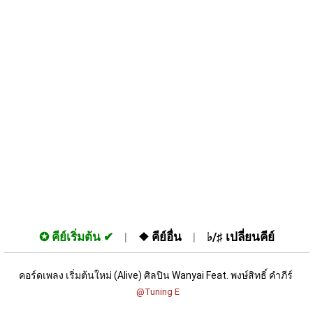
✪
คีย์เริ่มต้น
❖
คีย์อื่น
♭/♯
เปลี่ยนคีย์
คอร์ดเพลง เริ่มต้นใหม่ (Alive) ศิลปิน Wanyai Feat. พงษ์สิทธิ์ คำภีร์ 
 @Tuning E