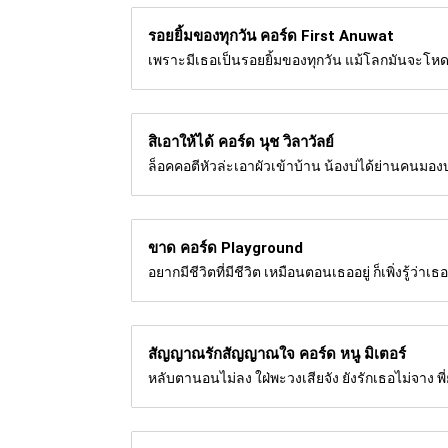
รอยยิ้มของทุกวัน คอร์ด
First Anuwat
เพราะมีเธอเป็นรอยยิ้มของทุกวัน แม้โลกมันจะโหดร้
สิเอาให้ได้ คอร์ด
นุช วิลาวัลย์
ล็อคคอตีหัวล่ะเอาผัวเข้าบ้าน น้องบ่ได้ย่านคนมองบ่ด
ขาด คอร์ด
Playground
อยากมีชีวิตที่มีชีวิต เหมือนตอนเธออยู่ ก็เพิ่งรู้ว
สัญญาณรักสัญญาณใจ คอร์ด
หนู มิเตอร์
หลับตานอนไม่ลง ใฝ่พะวงเสียจัง ยังรักเธอไม่จาง พี