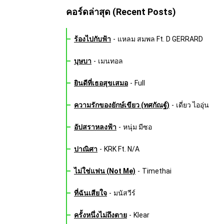
คอร์ดล่าสุด (Recent Posts)
ร้องไปกับฟ้า
-
แหลม สมพล Ft. D GERRARD
บุษบา
-
เมนทอล
ยินดีที่เธอสุขเสมอ
-
Full
ความรักของยักษ์เขียว (ทศกัณฐ์)
-
เดี่ยว ไออุ่น
อัปสราหลงฟ้า
-
หนุ่ม มีซอ
ปาณิศา
-
KRK Ft. N/A
ไม่ใช่แฟน (Not Me)
-
Timethai
ที่ฉันเสียใจ
-
มนัสวีร์
ครั้งหนึ่งไม่ถึงตาย
-
Klear