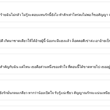
ายฉันไม่กลัว ไม่รู้จะตอบแทนรักนี้ยังไง ทำสักเท่าไหร่คงไม่พอ ก็ขอสัญญา จะ
ี เกิดมาซาดเดียวให้ได้อ้ายผู้นี้ น้องกะมีแฮงแล้ว ล็อคคอตีเข่าล่ะเอาอ้ายเป็น
่าเธอสำคัญกับฉัน แค่ไหน เธอคือส่วนหนึ่งของหัวใจ ที่ตอนนี้ได้ขาดหายไป เธออยู่
่ยังรักมั่นกลมเกลียว หากว่าน้องเปิดใจ รับรู้แน่เชียว สัญญาณรักจะแน่นเหนีย