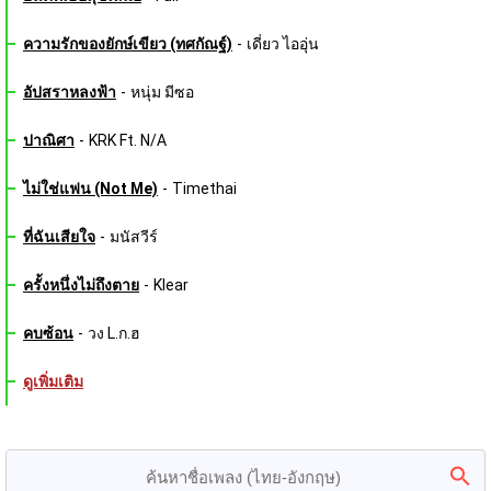
ความรักของยักษ์เขียว (ทศกัณฐ์)
-
เดี่ยว ไออุ่น
อัปสราหลงฟ้า
-
หนุ่ม มีซอ
ปาณิศา
-
KRK Ft. N/A
ไม่ใช่แฟน (Not Me)
-
Timethai
ที่ฉันเสียใจ
-
มนัสวีร์
ครั้งหนึ่งไม่ถึงตาย
-
Klear
คบซ้อน
-
วง L.ก.ฮ
ดูเพิ่มเติม