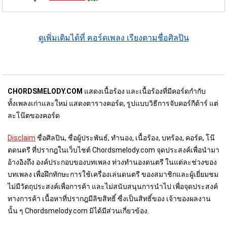
ดูเพิ่มเติมได้ที่ คอร์ดเพลง เรียงตามชื่อศิลปิน
CHORDSMELODY.COM
แสดงเนื้อร้อง และเนื้อร้องที่มีคอร์ดกำกับ
ทั้งเพลงเก่าและใหม่ แสดงตารางคอร์ด, รูปแบบวิธีการจับคอร์กีต้าร์ แต่
ละโน๊ตของคอร์ด
Disclaim
ชื่อศิลปิน, ชื่อผู้ประพันธ์, ทำนอง, เนื้อร้อง, บทร้อง, คอร์ด, โน๊
ตดนตรี ที่ปรากฎในเว็บไชต์ Chordsmelody.com จุดประสงค์เพื่อนำมา
อ้างอิงถึง องค์ประกอบของบทเพลง ท่วงทำนองดนตรี ในแต่ละช่วงของ
บทเพลง เพื่อฝึกทักษะการใช้เครื่องเล่นดนตรี ของสมาชิกและผู้เยี่ยมชม
ไม่มีวัตถุประสงค์เพื่อการค้า และไม่สนับสนุนการนำไป เพื่อจุดประสงค์
ทางการค้า เนื้อหาที่ปรากฎมีลิขสิทธิ์ ซื่งเป็นสิทธิ์ของ เจ้าของผลงาน
นั้น ๆ Chordsmelody.com มิได้มีส่วนเกี่ยวข้อง.