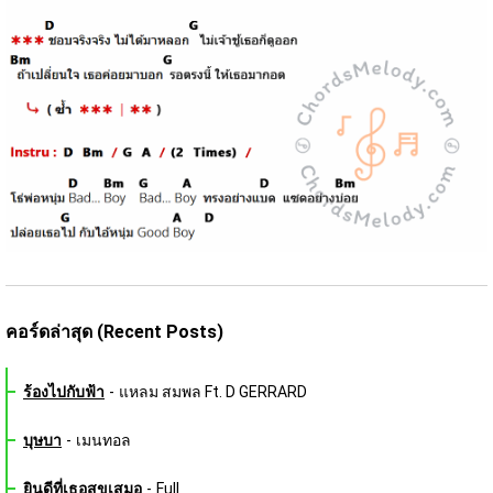
คอร์ดล่าสุด (Recent Posts)
ร้องไปกับฟ้า
-
แหลม สมพล Ft. D GERRARD
บุษบา
-
เมนทอล
ยินดีที่เธอสุขเสมอ
-
Full