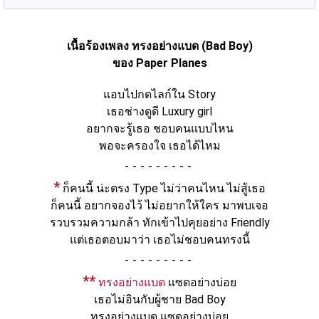
เนื้อร้องเพลง ทรงอย่างแบด (Bad Boy)
ของ Paper Planes
แอบไปกดไลก์ใน Story
เธอช่างดูดี Luxury girl
อยากจะรู้เธอ ชอบคนแบบไหน
พอจะครองใจ เธอได้ไหม
-
*
ก็คนนี้ น่ะตรง Type ไม่ว่าคนไหน ไม่สู้เธอ
ก็คนนี้ อยากจองไว้ ไม่อยากให้ใคร มาพบเจอ
รวบรวมความกล้า ทักเข้าไปคุยอย่าง Friendly
แต่เธอตอบมาว่า เธอไม่ชอบคนทรงนี้
-
**
ทรงอย่างแบด
แซดอย่างบ่อย
เธอไม่อินกับผู้ชาย Bad Boy
ทรงอย่างแบด แซดอย่างบ่อย