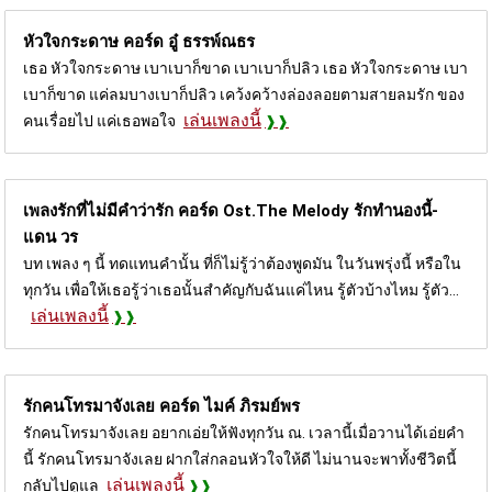
หัวใจกระดาษ คอร์ด
อู๋ ธรรพ์ณธร
เธอ หัวใจกระดาษ เบาเบาก็ขาด เบาเบาก็ปลิว เธอ หัวใจกระดาษ เบา
เบาก็ขาด แค่ลมบางเบาก็ปลิว เคว้งคว้างล่องลอยตามสายลมรัก ของ
เล่นเพลงนี้
คนเรื่อยไป แค่เธอพอใจ
เพลงรักที่ไม่มีคำว่ารัก คอร์ด
Ost.The Melody รักทํานองนี้-
แดน วร
บท เพลง ๆ นี้ ทดแทนคำนั้น ที่ก็ไม่รู้ว่าต้องพูดมัน ในวันพรุ่งนี้ หรือใน
ทุกวัน เพื่อให้เธอรู้ว่าเธอนั้นสำคัญกับฉันแค่ไหน รู้ตัวบ้างไหม รู้ตัว...
เล่นเพลงนี้
รักคนโทรมาจังเลย คอร์ด
ไมค์ ภิรมย์พร
รักคนโทรมาจังเลย อยากเอ่ยให้ฟังทุกวัน ณ. เวลานี้เมื่อวานได้เอ่ยคำ
นี้ รักคนโทรมาจังเลย ฝากใส่กลอนหัวใจให้ดี ไม่นานจะพาทั้งชีวิตนี้
เล่นเพลงนี้
กลับไปดูแล