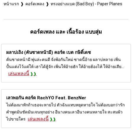
หน้าแรก
คอร์ดเพลง
ทรงอย่างแบด (Bad Boy) - Paper Planes
คอร์ดเพลง และ เนื้อร้อง แบบสุ่ม
ผลาบ่เถิง (คันซาดหน้ามี) คอร์ด
เบต กษิดิ์เดช
คั่นซาดหน้ามี พุ่นล่ะคนดี จั่งพ้อกันใหม่ ซาดนี้อ้าย ผลาบ่หลาย เพิ่น
ปั้นแต่งไว้แค่ให้ เฮาได้ฮู้จัก เพิ่นให้อ้ายฮัก ให้อ้ายฮ้องไห้ ให้อ้ายเสีย...
เล่นเพลงนี้
เลวพอกัน คอร์ด
RachYO Feat. BenzNer
ไม่ต้องมาทักถ้าเธอจะหายไป ตัวฉันแทบหยุดหายใจ ไม่ต้องบอกว่ารัก
คำพูดมันชัดมันเจนทุกอย่าง อีนางคนเลวอีนางคนหลายใจ สะสมผัว
เล่นเพลงนี้
ไปขายใคร