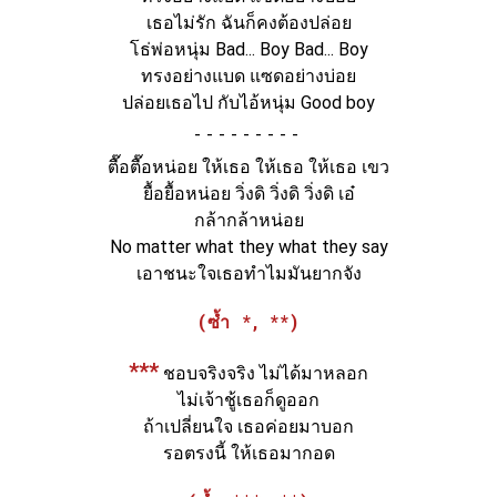
เธอไม่รัก ฉันก็คงต้องปล่อย
โธ่พ่อหนุ่ม Bad... Boy Bad... Boy
ทรงอย่างแบด แซดอย่างบ่อย
ปล่อยเธอไป กับไอ้หนุ่ม Good boy
-
ตื๊อตื๊อหน่อย ให้เธอ ให้เธอ ให้เธอ เขว
ยื้อยื้อหน่อย วิ่งดิ วิ่งดิ วิ่งดิ เอ๋
กล้ากล้าหน่อย
No matter what they what they say
เอาชนะใจเธอทำไมมันยากจัง
(ซ้ำ *, **)
***
ชอบจริงจริง ไม่ได้มาหลอก
ไม่เจ้าชู้เธอก็ดูออก
ถ้าเปลี่ยนใจ เธอค่อยมาบอก
รอตรงนี้ ให้เธอมากอด