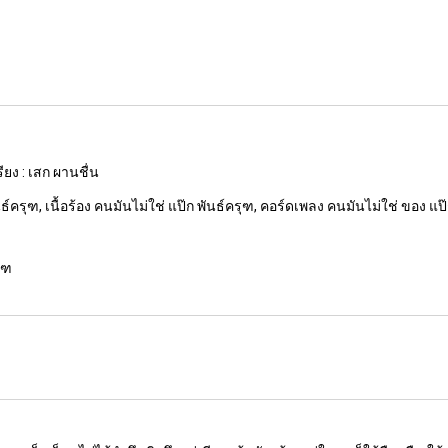
รียง : เสก ผานชื่น
​ครุฑ, เนื้อร้อง คนมันไม่ใช่ แป๊ก พันธ์​ครุฑ, คอร์ดเพลง คนมันไม่ใช่ ของ แป๊ก
รุฑ