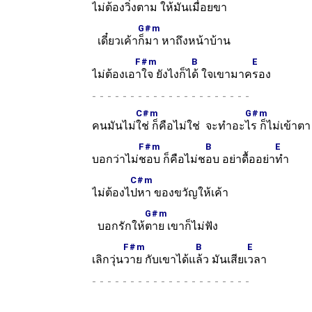
ไม่ต้องวิ่ง
ตาม ให้มันเมื่อยขา
G#m
เดี๋ยวเค้า
ก็มา หาถึงหน้าบ้าน
F#m
B
E
ไม่ต้องเอ
าใจ ยังไงก็ไ
ด้ ใจเขามาค
รอง
-
C#m
G#m
คนมันไม่
ใช่ ก็คือไม่ใช่ จะทำอะ
ไร ก็ไม่เข้าตา
F#m
B
E
บอกว่าไม่
ชอบ ก็คือไม่ช
อบ อย่าดื้ออย่า
ทำ
C#m
ไม่ต้องไ
ปหา ของขวัญให้เค้า
G#m
บอกรักให้
ตาย เขาก็ไม่ฟัง
F#m
B
E
เลิกวุ่น
วาย กับเขาได้แ
ล้ว มันเสียเ
วลา
-