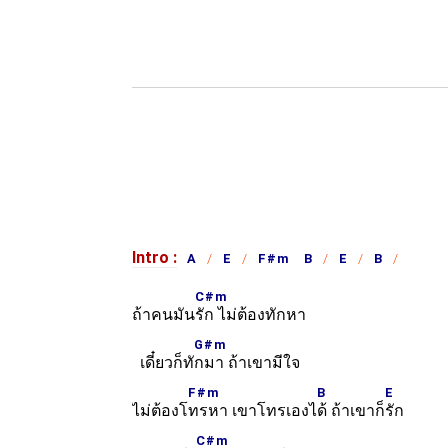
Intro :
A
E
F#m B
E
B
C#m
ถ้าคนมัน
รัก ไม่ต้องทักหา
G#m
เดี๋ยวก็ทั
กมา ถ้าเขามีใจ
F#m
B
E
ไม่ต้องโ
ทรหา เขาโทรเองไ
ด้ ถ้าเขาก็
รัก
C#m