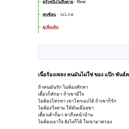
ครั้งหนึ่งไม่ถึงตาย
-
Klear
คบซ้อน
-
วง L.ก.ฮ
ดูเพิ่มเติม
เนื้อร้องเพลง คนมันไม่ใช่
ของ แป๊ก พันธ์​
ถ้าคนมันรัก ไม่ต้องทักหา
เดี๋ยวก็ทักมา ถ้าเขามีใจ
ไม่ต้องโทรหา เขาโทรเองได้ ถ้าเขาก็รัก
ไม่ต้องวิ่งตาม ให้มันเมื่อยขา
เดี๋ยวเค้าก็มา หาถึงหน้าบ้าน
ไม่ต้องเอาใจ ยังไงก็ได้ ใจเขามาครอง