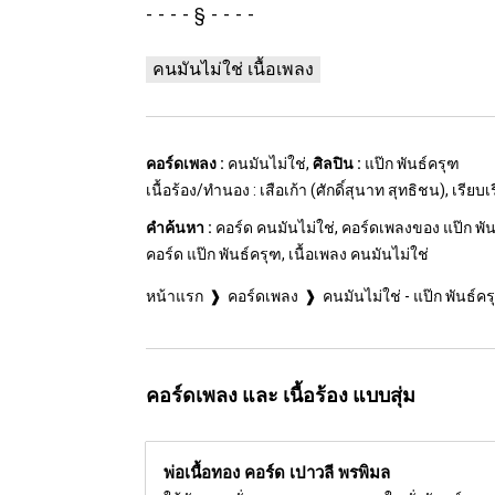
§
คนมันไม่ใช่ เนื้อเพลง
คอร์ดเพลง :
คนมันไม่ใช่,
ศิลปิน :
แป๊ก พันธ์​ครุฑ
เนื้อร้อง/ทำนอง : เสือเก้า (ศักดิ์สุนาท สุทธิชน), เรียบเ
คำค้นหา :
คอร์ด คนมันไม่ใช่, คอร์ดเพลงของ แป๊ก พันธ์
คอร์ด แป๊ก พันธ์​ครุฑ, เนื้อเพลง คนมันไม่ใช่
หน้าแรก
คอร์ดเพลง
คนมันไม่ใช่ - แป๊ก พันธ์​ค
คอร์ดเพลง และ เนื้อร้อง แบบสุ่ม
พ่อเนื้อทอง คอร์ด
เปาวลี พรพิมล