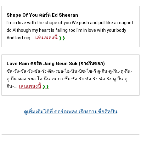
Shape Of You คอร์ด
Ed Sheeran
I'm in love with the shape of you We push and pull like a magnet
do Although my heart is falling too I'm in love with your body
เล่นเพลงนี้
And last nig...
Love Rain คอร์ด
Jang Geun Suk (จางกึนซอก)
ซัล-รัง-ซัล-รัง-ซัล-รัง-ดึล-รยอ-โอ-นึน-บิซ-โซ-รี ดู-กึน-ดู-กึน-ดู-กึน-
ดู-กึน-ตอล-รยอ-โอ-นึน-เน-กา-ซึม ซัล-รัง-ซัล-รัง-ซัล-รัง-ดู-กึน-ดู-
เล่นเพลงนี้
กึน-...
ดูเพิ่มเติมได้ที่ คอร์ดเพลง เรียงตามชื่อศิลปิน