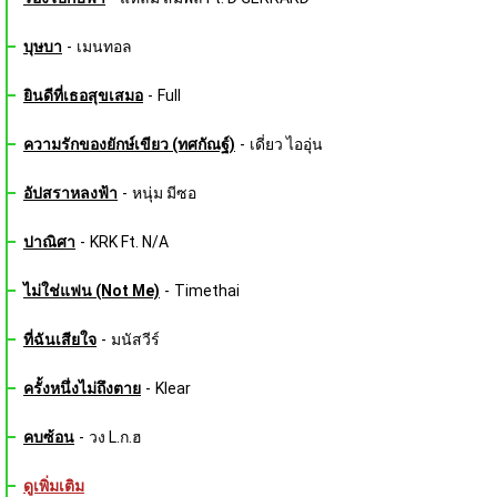
บุษบา
-
เมนทอล
ยินดีที่เธอสุขเสมอ
-
Full
ความรักของยักษ์เขียว (ทศกัณฐ์)
-
เดี่ยว ไออุ่น
อัปสราหลงฟ้า
-
หนุ่ม มีซอ
ปาณิศา
-
KRK Ft. N/A
ไม่ใช่แฟน (Not Me)
-
Timethai
ที่ฉันเสียใจ
-
มนัสวีร์
ครั้งหนึ่งไม่ถึงตาย
-
Klear
คบซ้อน
-
วง L.ก.ฮ
ดูเพิ่มเติม