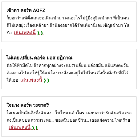
เข้าตา คอร์ด
AOFZ
ก็บอกว่าแพ้ตั้งแต่เธอเดินเข้ามา คนอะไรไม่รู้ยิ่งดูยิ่งเข้าตา พี่เป็นคน
ดีไม่เคยยุ่งเรื่องเหล้ายา ถ้าน้องอยากได้รักแท้มานี่เลยเชิญเข้ามา Ya
เล่นเพลงนี้
Ya
ไม่เคยเปลี่ยน คอร์ด
มอส ปฏิภาณ
ต่อให้ฟ้ามืดไป ถ้าหากทุกอย่างจะแปรเปลี่ยน ปล่อยมัน แม้แสงตะวัน
ต้องจางไป แต่ให้รู้ให้แน่ใจ บางสิ่งจะอยู่ไม่ไปไหน สิ่งนั้นคือรักที่มีไว้
เล่นเพลงนี้
ให้เธอ
ใจนาง คอร์ด
วงชาตรี
ใจเธอเป็นอื่นจึงทิ้งฉันลง... ใช่ไหม แล้วใคร..เคยบอกว่ารักฉันจริง เธอ
คงเป็นสุขบนความระทม... ของฉัน ยอดชีวัน... เธอแฝงความโหดร้าย
เล่นเพลงนี้