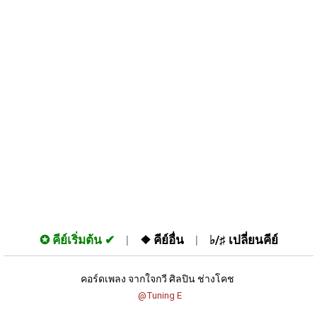
✪
คีย์เริ่มต้น
❖
คีย์อื่น
♭/♯
เปลี่ยนคีย์
คอร์ดเพลง จากใจกวี ศิลปิน ช่างโคช 
 @Tuning E