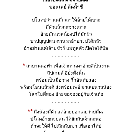
ของ เคย์ ต้นน้ำชี
บ่โสดบ่ว่า แต่มีเวลาให้อ้ายได้เบาะ
มีผัวแล้วกะซ่างเถาะ
อ้ายมักนวลน้องบ่ได้มักผัว
บาปบุญบ่สน ตกนรกอ้ายกะบ่ได้กลัว
อ้ายย่านแค่เจ้าบ่ชัวร์ แม่ทูลหัวเปิดใจได้บ้อ
-
*
สาบานต่อฟ้า เพื่อเจ้ากานดาอ้ายสิเป็นงาน
สิบ่เกมส์ อิยั๋งทั้งนั้น
พร้อมเป็นมือวาง กิ๊กอันดับสอง
พร้อมโอนแล้วเด้ ส่งพร้อมเพย์ มาเลยนวลน้อง
โลกใบที่สอง อ้ายขอจองอยู่กับเจ้าเด้อ
-
**
ถึงน้องมีผัว แต่อ้ายบอกเลยว่าบ่มีผล
บ่โสดอ้ายกะบ่สน ได้ฮักกับเจ้ากะพอ
ถ้าจะให้ดี ไปเลิกกับเขา เพื่อเฮาได้บ่