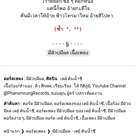
เว้าหยอก ซื่อ ๆ ดอกหนอ
แค่นี้ก็พอ อ้ายกะดีใจ
คั่นมีเวลาให้อ้าย ฟ้าวโทรมาใหม่ อ้ายสิไปหา...
(ซ้ำ *, **)
§
มีผัวบ่มีผล เนื้อเพลง
คอร์ดเพลง :
มีผัวบ่มีผล,
ศิลปิน :
เคย์ ต้นน้ำชี
เนื้อร้อง/ทำนอง : ดิว พีรพล, เรียบเรียง : โด้ กิติภูมิ, Youtube Channel :
@PhanomrungRecords, ขอบคุณ ผู้สร้างสรรค์ผลงาน
คำค้นหา :
คอร์ด มีผัวบ่มีผล, คอร์ดเพลงของ เคย์ ต้นน้ำชี, เนื้อร้อง มีผัวบ่
มีผล เคย์ ต้นน้ำชี, คอร์ดเพลง มีผัวบ่มีผล ของ เคย์ ต้นน้ำชี, มีผัวบ่มีผล
คอร์ดง่าย ๆ, มีผัวบ่มีผล คอร์ด เคย์ ต้นน้ำชี, เนื้อเพลง มีผัวบ่มีผล
หน้าแรก
คอร์ดเพลง
มีผัวบ่มีผล - เคย์ ต้นน้ำชี