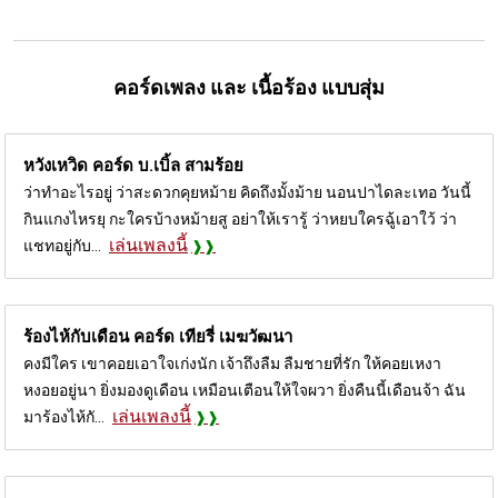
คอร์ดเพลง และ เนื้อร้อง แบบสุ่ม
หวังเหวิด คอร์ด
บ.เบิ้ล สามร้อย
ว่าทำอะไรอยู่ ว่าสะดวกคุยหม้าย คิดถึงมั้งม้าย นอนปาไดละเทอ วันนี้
กินแกงไหรยุ กะใครบ้างหม้ายสู อย่าให้เรารู้ ว่าหยบใครฉู้เอาใว้ ว่า
เล่นเพลงนี้
แชทอยู่กับ...
ร้องไห้กับเดือน คอร์ด
เทียรี่ เมฆวัฒนา
คงมีใคร เขาคอยเอาใจเก่งนัก เจ้าถึงลืม ลืมชายที่รัก ให้คอยเหงา
หงอยอยู่นา ยิ่งมองดูเดือน เหมือนเตือนให้ใจผวา ยิ่งคืนนี้เดือนจ้า ฉัน
เล่นเพลงนี้
มาร้องไห้กั...