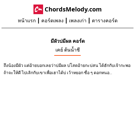
ChordsMelody.com
หน้าแรก
คอร์ดเพลง
เพลงเก่า
ตารางคอร์ด
มีผัวบ่มีผล คอร์ด
เคย์ ต้นน้ำชี
ถึงน้องมีผัว แต่อ้ายบอกเลยว่าบ่มีผล บ่โสดอ้ายกะบ่สน ได้ฮักกับเจ้ากะพอ
ถ้าจะให้ดี ไปเลิกกับเขาเพื่อเฮาได้บ่ เว้าหยอก ซื่อ ๆ ดอกหนอ...