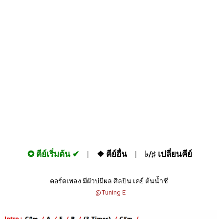
✪
คีย์เริ่มต้น
❖
คีย์อื่น
♭/♯
เปลี่ยนคีย์
คอร์ดเพลง มีผัวบ่มีผล ศิลปิน เคย์ ต้นน้ำชี 
 @Tuning E