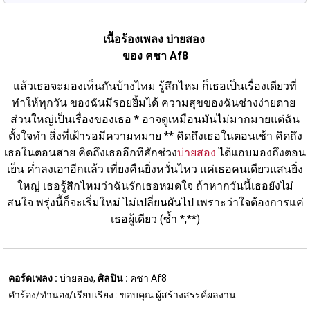
เนื้อร้องเพลง บ่ายสอง 
ของ คชา Af8
แล้วเธอจะมองเห็นกันบ้างไหม รู้สึกไหม ก็เธอเป็นเรื่องเดียวที่
ทำให้ทุกวัน ของฉันมีรอยยิ้มได้ ความสุขของฉันช่างง่ายดาย 
ส่วนใหญ่เป็นเรื่องของเธอ * อาจดูเหมือนมันไม่มากมายแต่ฉัน
ตั้งใจทำ สิ่งที่เฝ้ารอมีความหมาย ** คิดถึงเธอในตอนเช้า คิดถึง
เธอในตอนสาย คิดถึงเธออีกทีสักช่วง
บ่ายสอง
 ได้แอบมองถึงตอน
เย็น ค่ำลงเอาอีกแล้ว เที่ยงคืนยิ่งหวั่นไหว แค่เธอคนเดียวแสนยิ่ง
ใหญ่ เธอรู้สึกไหมว่าฉันรักเธอหมดใจ ถ้าหากวันนี้เธอยังไม่
สนใจ พรุ่งนี้ก็จะเริ่มใหม่ ไม่เปลี่ยนผันไป เพราะว่าใจต้องการแค่
เธอผู้เดียว (ซ้ำ *,**)
คอร์ดเพลง :
บ่ายสอง,
ศิลปิน :
คชา Af8
คำร้อง/ทำนอง/เรียบเรียง : ขอบคุณ ผู้สร้างสรรค์ผลงาน