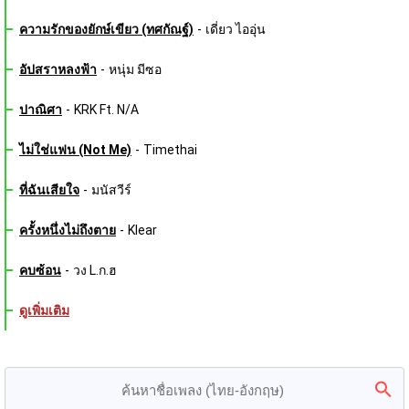
ความรักของยักษ์เขียว (ทศกัณฐ์)
-
เดี่ยว ไออุ่น
อัปสราหลงฟ้า
-
หนุ่ม มีซอ
ปาณิศา
-
KRK Ft. N/A
ไม่ใช่แฟน (Not Me)
-
Timethai
ที่ฉันเสียใจ
-
มนัสวีร์
ครั้งหนึ่งไม่ถึงตาย
-
Klear
คบซ้อน
-
วง L.ก.ฮ
ดูเพิ่มเติม