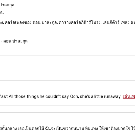
ปาละกุล
งาน
ง, คอร์ดเพลงของ ดอน ปาละกุล, ตารางคอร์ดกีต้าร์โปร่ง, เล่นกีต้าร์ เพลง ฉั
า - ดอน ปาละกุล
เล่นเพ
 fast All those things he couldn't say. Ooh, she's a little runaway
กั้นกลาง เธอเป็นดอกไม้ ฉันจะเป็นขวากหนาม ทิ่มแทง ให้เขาต้องปวดใจ ให้