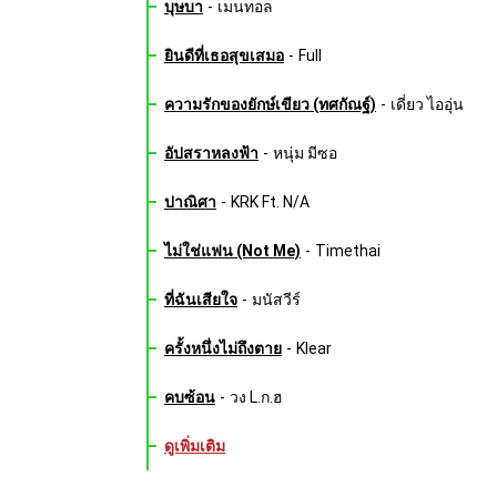
บุษบา
-
เมนทอล
ยินดีที่เธอสุขเสมอ
-
Full
ความรักของยักษ์เขียว (ทศกัณฐ์)
-
เดี่ยว ไออุ่น
อัปสราหลงฟ้า
-
หนุ่ม มีซอ
ปาณิศา
-
KRK Ft. N/A
ไม่ใช่แฟน (Not Me)
-
Timethai
ที่ฉันเสียใจ
-
มนัสวีร์
ครั้งหนึ่งไม่ถึงตาย
-
Klear
คบซ้อน
-
วง L.ก.ฮ
ดูเพิ่มเติม