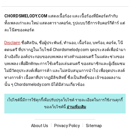
CHORDSMELODY.COM
แสดงเนื้อร้อง และเนื้อร้องที่มีคอร์ดกำกับ
ทั้งเพลงเก่าและใหม่ แสดงตารางคอร์ด, รูปแบบวิธีการจับคอร์กีต้าร์ แต่
ละโน๊ตของคอร์ด
Disclaim
ชื่อศิลปิน, ชื่อผู้ประพันธ์, ทำนอง, เนื้อร้อง, บทร้อง, คอร์ด, โน๊
ตดนตรี ที่ปรากฎในเว็บไชต์ Chordsmelody.com จุดประสงค์เพื่อนำมา
อ้างอิงถึง องค์ประกอบของบทเพลง ท่วงทำนองดนตรี ในแต่ละช่วงของ
บทเพลง เพื่อฝึกทักษะการใช้เครื่องเล่นดนตรี ของสมาชิกและผู้เยี่ยมชม
ไม่มีวัตถุประสงค์เพื่อการค้า และไม่สนับสนุนการนำไป เพื่อจุดประสงค์
ทางการค้า เนื้อหาที่ปรากฎมีลิขสิทธิ์ ซื่งเป็นสิทธิ์ของ เจ้าของผลงาน
นั้น ๆ Chordsmelody.com มิได้มีส่วนเกี่ยวข้อง.
เว็ปไซต์นี้มีการใช้คุกกี้เพื่อปรับปรุงเว็บไซต์
รายละเอียดในการใช้งานคุกกี้
ของเว็บไซต์นี้
อ่านเพิ่มเติม
About U
s
Privacy Policy
Sitemap