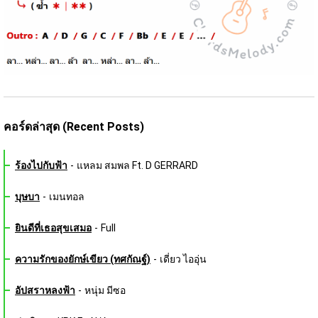
คอร์ดล่าสุด (Recent Posts)
ร้องไปกับฟ้า
-
แหลม สมพล Ft. D GERRARD
บุษบา
-
เมนทอล
ยินดีที่เธอสุขเสมอ
-
Full
ความรักของยักษ์เขียว (ทศกัณฐ์)
-
เดี่ยว ไออุ่น
อัปสราหลงฟ้า
-
หนุ่ม มีซอ