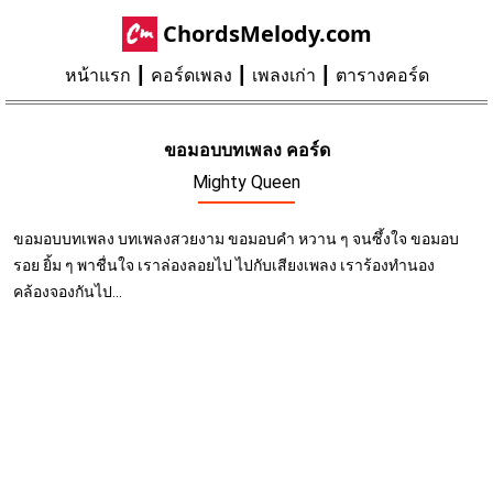
ChordsMelody.com
หน้าแรก
คอร์ดเพลง
เพลงเก่า
ตารางคอร์ด
ขอมอบบทเพลง คอร์ด
Mighty Queen
ขอมอบบทเพลง บทเพลงสวยงาม ขอมอบคำ หวาน ๆ จนซึ้งใจ ขอมอบ
รอย ยิ้ม ๆ พาชื่นใจ เราล่องลอยไป ไปกับเสียงเพลง เราร้องทำนอง
คล้องจองกันไป...