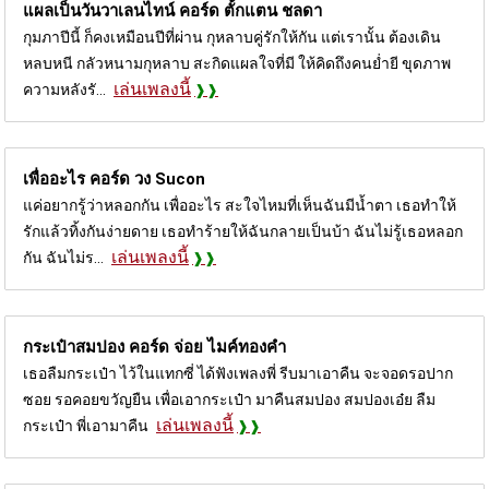
แผลเป็นวันวาเลนไทน์ คอร์ด
ตั้กแตน ชลดา
กุมภาปีนี้ ก็คงเหมือนปีที่ผ่าน กุหลาบคู่รักให้กัน แต่เรานั้น ต้องเดิน
หลบหนี กลัวหนามกุหลาบ สะกิดแผลใจที่มี ให้คิดถึงคนย่ำยี ขุดภาพ
เล่นเพลงนี้
ความหลังรั...
เพื่ออะไร คอร์ด
วง Sucon
แค่อยากรู้ว่าหลอกกัน เพื่ออะไร สะใจไหมที่เห็นฉันมีน้ำตา เธอทำให้
รักแล้วทิ้งกันง่ายดาย เธอทำร้ายให้ฉันกลายเป็นบ้า ฉันไม่รู้เธอหลอก
เล่นเพลงนี้
กัน ฉันไม่ร...
กระเป๋าสมปอง คอร์ด
จ่อย ไมค์ทองคำ
เธอลืมกระเป๋า ไว้ในแทกซี่ ได้ฟังเพลงพี่ รีบมาเอาคืน จะจอดรอปาก
ซอย รอคอยขวัญยืน เพื่อเอากระเป๋า มาคืนสมปอง สมปองเอ๋ย ลืม
เล่นเพลงนี้
กระเป๋า พี่เอามาคืน