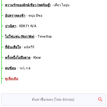
ความรักของยักษ์เขียว (ทศกัณฐ์)
-
เดี่ยว ไออุ่น
อัปสราหลงฟ้า
-
หนุ่ม มีซอ
ปาณิศา
-
KRK Ft. N/A
ไม่ใช่แฟน (Not Me)
-
Timethai
ที่ฉันเสียใจ
-
มนัสวีร์
ครั้งหนึ่งไม่ถึงตาย
-
Klear
คบซ้อน
-
วง L.ก.ฮ
ดูเพิ่มเติม