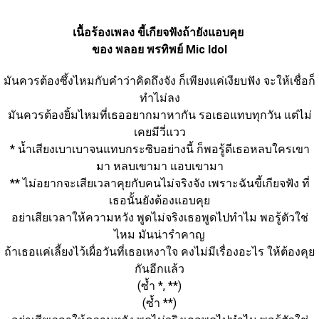
เนื้อร้องเพลง ขี้เกียจฟังถ้ายังแอบคุย 
ของ พลอย พรทิพย์ Mic Idol
มันควรต้องซึ้งไหมกับคำว่าคิดถึงจัง ก็เพียงแค่เงียบฟัง จะให้เชื่อก็
ทำไม่ลง
มันควรต้องยิ้มไหมที่เธออยากมาหากัน รอเธอแทบทุกวัน แต่ไม่
เคยมีวี่แวว
* น้ำเสียงเบาเบาจนแทบกระซิบอย่างนี้ ก็พอรู้ดีเธอหลบใครเขา
มา หลบเขามา แอบเขามา
** ไม่อยากจะเสียเวลาคุยกับคนไม่จริงจัง เพราะฉันขี้เกียจฟัง ที่
เธอนั้นยังต้องแอบคุย
อย่าเสียเวลาให้ความหวัง พูดไม่จริงเธอพูดไปทำไม พอรู้ตัวใช่
ไหม มันน่ารำคาญ
ถ้าเธอแค่เลี้ยงไว้เผื่อวันที่เธอเหงาใจ คงไม่มีเรื่องอะไร ให้ต้องคุย
กันอีกแล้ว
(ซ้ำ *, **)
(ซ้ำ **)