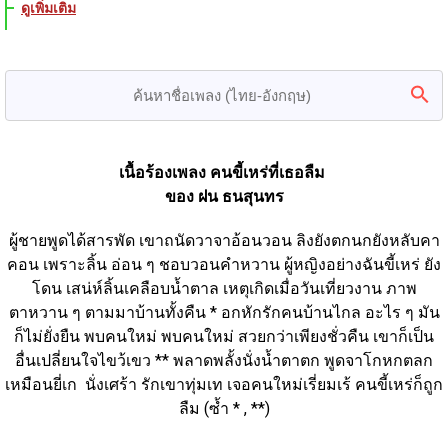
ดูเพิ่มเติม
เนื้อร้องเพลง คนขี้เหร่ที่เธอลืม 
ของ ฝน ธนสุนทร
ผู้ชายพูดได้สารพัด เขาถนัดวาจาอ้อนวอน ลิงยังตกนกยังหลับคา
คอน เพราะลิ้น อ่อน ๆ ชอบวอนคำหวาน ผู้หญิงอย่างฉันขี้เหร่ ยัง
โดน เสน่ห์ลิ้นเคลือบน้ำตาล เหตุเกิดเมื่อวันเที่ยวงาน ภาพ
ตาหวาน ๆ ตามมาบ้านทั้งคืน * อกหักรักคนบ้านไกล อะไร ๆ มัน
ก็ไม่ยั่งยืน พบคนใหม่ พบคนใหม่ สวยกว่าเพียงชั่วคืน เขาก็เป็น
อื่นเปลี่ยนใจไขว้เขว ** พลาดพลั้งนั่งน้ำตาตก พูดจาโกหกตลก
เหมือนยี่เก  นั่งเศร้า รักเขาทุ่มเท เจอคนใหม่เรี่ยมเร้ คนขี้เหร่ก็ถูก
ลืม (ซ้ำ * , **)