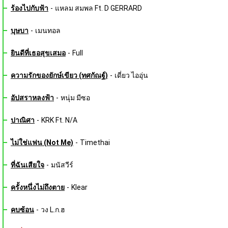
ร้องไปกับฟ้า
-
แหลม สมพล Ft. D GERRARD
บุษบา
-
เมนทอล
ยินดีที่เธอสุขเสมอ
-
Full
ความรักของยักษ์เขียว (ทศกัณฐ์)
-
เดี่ยว ไออุ่น
อัปสราหลงฟ้า
-
หนุ่ม มีซอ
ปาณิศา
-
KRK Ft. N/A
ไม่ใช่แฟน (Not Me)
-
Timethai
ที่ฉันเสียใจ
-
มนัสวีร์
ครั้งหนึ่งไม่ถึงตาย
-
Klear
คบซ้อน
-
วง L.ก.ฮ