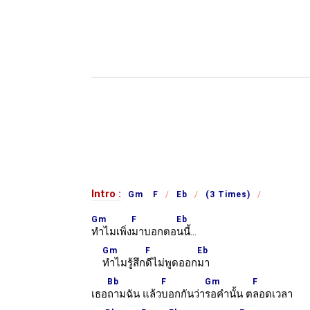
Intro :
Gm F
Eb
(3 Times)
Gm
F
Eb
ทำไมเพิ่ง
มาบอกตอ
นนี้...
Gm
F
Eb
ทำไมรู้สึก
ดีไม่พูดออก
มา
Bb
F
Gm
F
เธอ
ถามฉัน แล้ว
บอกกันว่า
รอคำนั้น ต
ลอดเวลา