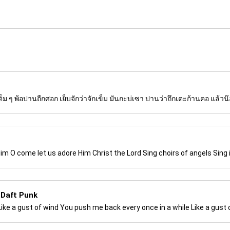
 เต็ม ๆ พ้อปานถืกศอก เย็บจักว่าจักเข็ม มันกะบ่เซา ปานว่าถึกเตะก้านคอ แล้วน๊อ
m O come let us adore Him Christ the Lord Sing choirs of angels Sing i
.Daft Punk
ike a gust of wind You push me back every once in a while Like a gust 