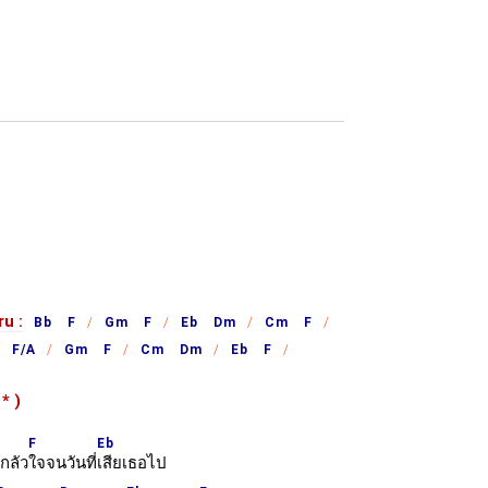
ru :
Bb F
Gm F
Eb Dm
Cm F
 F/A
Gm F
Cm Dm
Eb F
ำ
*
)
F
Eb
 กลัว
ใจจนวันที่
เสียเธอไป