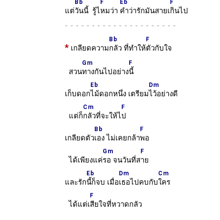
Bb
F
Eb
F
แต่
วันนี้ รู้ไ
หมว่า
คำว่ารักมันสายเ
กินไป
-
Bb
F
*
เกลียดความ
กลัว ที่ทำให้
ตัวกับใจ
Gm
F
สวน
ทางกันไปอย่าง
นี้
Eb
Dm
เก็บดอก
ไม้ดอกหนึ่ง เตรียม
ไว้อย่างดี
Cm
F
แต่ก็
กลัวที่จะให้ไ
ป
Bb
F
เกลียดตัว
เอง ไม่เคยกล้า
พอ
Gm
F
ได้เพียงแค่
รอ จนวันที่ส
าย
Eb
Dm
Cm
และรัก
นี้ก็จบ เมื่อ
เธอไปคบกับ
ใคร
F
ได้แต่เ
สียใจที่หวาดกลัว