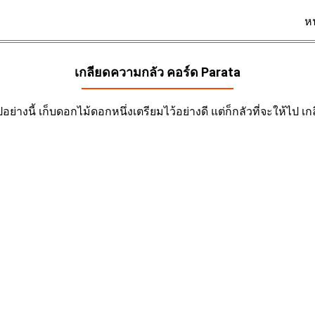
ห
เกลียดความกลัว คอร์ด
Parata
่างนี้ เก็บดอกไม้ดอกหนึ่งเตรียมไว้อย่างดี แต่ก็กลัวที่จะให้ไป เก