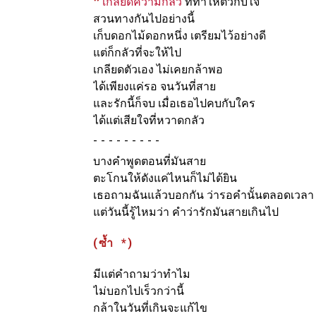
*
เกลียดความกลัว
ที่ทำให้ตัวกับใจ
สวนทางกันไปอย่างนี้
เก็บดอกไม้ดอกหนึ่ง เตรียมไว้อย่างดี
แต่ก็กลัวที่จะให้ไป
เกลียดตัวเอง ไม่เคยกล้าพอ
ได้เพียงแค่รอ จนวันที่สาย
และรักนี้ก็จบ เมื่อเธอไปคบกับใคร
ได้แต่เสียใจที่หวาดกลัว
-
บางคำพูดตอนที่มันสาย
ตะโกนให้ดังแค่ไหนก็ไม่ได้ยิน
เธอถามฉันแล้วบอกกัน ว่ารอคำนั้นตลอดเวลา
แต่วันนี้รู้ไหมว่า คำว่ารักมันสายเกินไป
(ซ้ำ *)
มีแต่คำถามว่าทำไม
ไม่บอกไปเร็วกว่านี้
กล้าในวันที่เกินจะแก้ไข