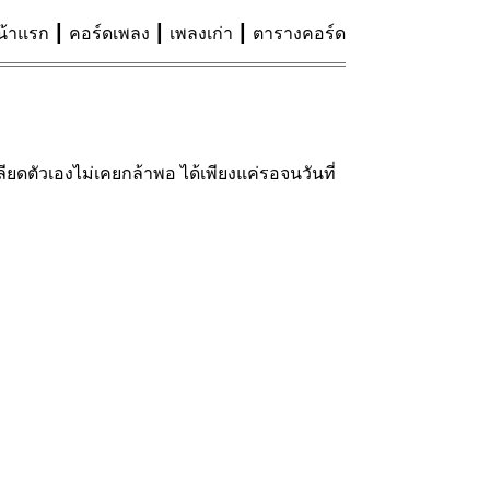
น้าแรก
คอร์ดเพลง
เพลงเก่า
ตารางคอร์ด
ลียดตัวเองไม่เคยกล้าพอ ได้เพียงแค่รอจนวันที่