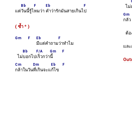
Bb
F
Eb
F
ไม่
แต่
วันนี้รู้ไ
หมว่า
คำว่ารักมันสายเกินไ
ป
Gm
กลัว
( ซ้ำ
*
)
ต้อ
Gm
F
Eb
F
มีแต่คำถาม
ว่าทำไม
และ
Bb
F/A
Gm
F
ไม่
บอกไป
เร็วกว่า
นี้
Outr
Cm
Dm
Eb
F
กล้าในวัน
ที่เกินจะแ
ก้ไข