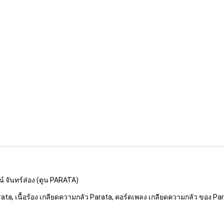
รณ์ จันทร์ส่อง (ตูน PARATA)
ta, เนื้อร้อง เกลียดความกลัว Parata, คอร์ดเพลง เกลียดความกลัว ของ Par