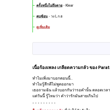
ครั้งหนึ่งไม่ถึงตาย
-
Klear
คบซ้อน
-
วง L.ก.ฮ
ดูเพิ่มเติม
เนื้อร้องเพลง เกลียดความกลัว
ของ Parat
ทำไมเพิ่งมาบอกตอนนี้...
ทำไมรู้สึกดีไม่พูดออกมา
เธอถามฉัน แล้วบอกกันว่ารอคำนั้น ตลอดเวล
แต่วันนี้ รู้ไหมว่า คำว่ารักมันสายเกินไป
-