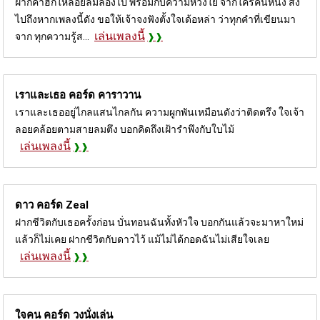
ฝากคำฮักให้ลอยลมล่องไป พร้อมกับความห่วงใย จากใครคนหนึ่ง ส่ง
ไปถึงหากเพลงนี้ดัง ขอให้เจ้าจงฟังตั้งใจเด้อหล่า ว่าทุกคำที่เขียนมา
เล่นเพลงนี้
จาก ทุกความรู้ส...
เราและเธอ คอร์ด
คาราวาน
เราและเธออยู่ไกลแสนไกลกัน ความผูกพันเหมือนดังว่าติดตรึง ใจเจ้า
ลอยคล้อยตามสายลมตึง บอกคิดถึงเฝ้ารำพึงกับใบไม้
เล่นเพลงนี้
ดาว คอร์ด
Zeal
ฝากชีวิตกับเธอครั้งก่อน บั่นทอนฉันทั้งหัวใจ บอกกันแล้วจะมาหาใหม่
แล้วก็ไม่เคย ฝากชีวิตกับดาวไว้ แม้ไม่ได้กอดฉันไม่เสียใจเลย
เล่นเพลงนี้
ใจคน คอร์ด
วงนั่งเล่น