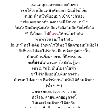
เธอแค่คุยเวลาทะเลาะกับเขา
เธอให้เราเป็นแค่ตัวคั่นเวลา ฉันนี่ไงก็เจ็บ
มันสมน้ำหน้าที่แอบมา เข้าข้างตัวเอง
* เซ็ง จะหลอกตัวเองอย่างนี้อีกนานเท่าไร
ก็ยังไปฝืนดันทุรังยังไปคิดจริงจัง ไม่คิดยับยั้งชั่งใจ
** สั่งใจอย่าไป
ดิ้นรน
ให้คนไม่รักกัน
ทำเท่าไรเธอก็ไม่รักกัน
เติมเท่าไหร่ไม่เต็ม รักเท่าไรให้พอ ได้แต่รอจนมันท้อใจ
ยังดิ้นรนให้คนไม่รักกัน มีแค่เจ็บอยู่อย่างนั้น
มันเหมือนยิ่งพยายาม ก็ยิ่งทรมาน
จะ
ดิ้นรน
ได้นานเท่าไรยังไม่รู้เลย
เขาไม่รักไม่เก็บไม่จำใส่หัว
เขาไม่รักยังแอบไปฝันกลางวัน
มันชอบไปงมงาย คิดว่ารักกัน ไม่ทันได้ห้ามตัวเอง
(ซ้ำ *, ** )
มองเธอแอบอิงเขาข้างกาย
หัวใจละลายจะตายอยู่ตรงนี้
ไม่เคยเจียมตัวเองได้สักวัน