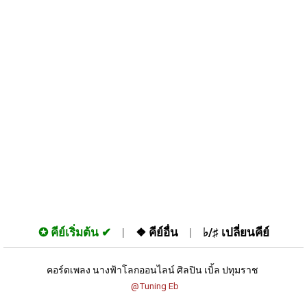
✪
คีย์เริ่มต้น
❖
คีย์อื่น
♭/♯
เปลี่ยนคีย์
คอร์ดเพลง นางฟ้าโลกออนไลน์ ศิลปิน เบิ้ล ปทุมราช 
 @Tuning Eb