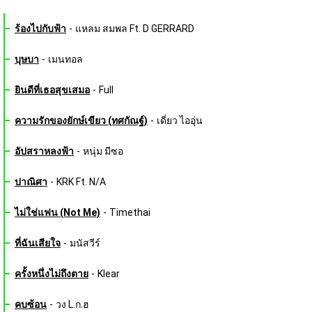
ร้องไปกับฟ้า
-
แหลม สมพล Ft. D GERRARD
บุษบา
-
เมนทอล
ยินดีที่เธอสุขเสมอ
-
Full
ความรักของยักษ์เขียว (ทศกัณฐ์)
-
เดี่ยว ไออุ่น
อัปสราหลงฟ้า
-
หนุ่ม มีซอ
ปาณิศา
-
KRK Ft. N/A
ไม่ใช่แฟน (Not Me)
-
Timethai
ที่ฉันเสียใจ
-
มนัสวีร์
ครั้งหนึ่งไม่ถึงตาย
-
Klear
คบซ้อน
-
วง L.ก.ฮ