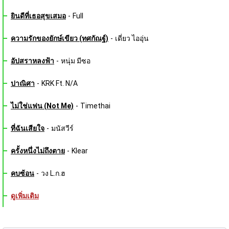
ยินดีที่เธอสุขเสมอ
-
Full
ความรักของยักษ์เขียว (ทศกัณฐ์)
-
เดี่ยว ไออุ่น
อัปสราหลงฟ้า
-
หนุ่ม มีซอ
ปาณิศา
-
KRK Ft. N/A
ไม่ใช่แฟน (Not Me)
-
Timethai
ที่ฉันเสียใจ
-
มนัสวีร์
ครั้งหนึ่งไม่ถึงตาย
-
Klear
คบซ้อน
-
วง L.ก.ฮ
ดูเพิ่มเติม