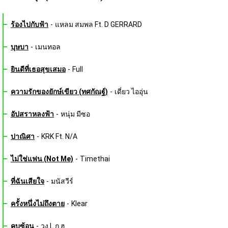
ร้องไปกับฟ้า
-
แหลม สมพล Ft. D GERRARD
บุษบา
-
เมนทอล
ยินดีที่เธอสุขเสมอ
-
Full
ความรักของยักษ์เขียว (ทศกัณฐ์)
-
เดี่ยว ไออุ่น
อัปสราหลงฟ้า
-
หนุ่ม มีซอ
ปาณิศา
-
KRK Ft. N/A
ไม่ใช่แฟน (Not Me)
-
Timethai
ที่ฉันเสียใจ
-
มนัสวีร์
ครั้งหนึ่งไม่ถึงตาย
-
Klear
คบซ้อน
-
วง L.ก.ฮ