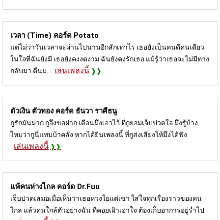
เวลา (Time) คอร์ด
Potato
แต่ไม่ว่าวันเวลาจะผ่านไปนานอีกสักเท่าไร เธอยังเป็นคนดีคนเดียว
ในใจที่ฉันยังมี เธอยังคงงดงาม ฉันยังคงรักเธอ แม้รู้ว่าเธอจะไม่มีทาง
เล่นเพลงนี้
กลับมา ตื่นม...
ตัวเงิน ตัวทอง คอร์ด
ธันวา ราศีธนู
กูรักมันมาก กูจึงขอฝาก เตือนมึงเอาไว้ ที่กูยอมเจ็บปวดใจ มึงรู้บ้าง
ไหมว่ากูนี่แทบบ้าคลั่ง หากได้ยินเพลงนี้ ที่กูส่งเสียงให้มึงได้ฟัง
เล่นเพลงนี้
แพ้คนห่างไกล คอร์ด
Dr.Fuu
เจ็บปวดเสมอเมื่อเห็นว่าเธอห่วงใยแต่เขา ใส่ใจทุกเรื่องราวของคน
ไกล แล้วคนใกล้ตัวอย่างฉัน ที่คอยเฝ้าเอาใจ ต้องเก็บอาการอยู่ร่ำไป