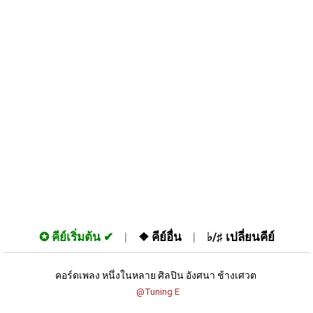
✪
คีย์เริ่มต้น
❖
คีย์อื่น
♭/♯
เปลี่ยนคีย์
คอร์ดเพลง หนึ่งในหลาย ศิลปิน อังศนา ช้างเศวต 
 @Tuning E