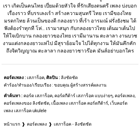
เรา เกิดเป็นคนไทย เปี่ยมด้วยหัวใจ ที่รักเสียงดนตรี เพลง บ่งบอก
เรื่องราว ที่บรรเลงเร้า สร้างความสุนทรี ไทย เรามีของไทย 
มรดกไทย ล้วนเป็นของดี กลองยาว ที่เร้า อารมณ์ ฝรั่งยังชม ได้
ฟังต้องรำทุกที โห่... เรามาสนุก กับกลองยาวไทย เต้นมาเต้นไป 
ให้ใจเบิกบาน กลองยาวของไทย เรามีมานาน ตะลาลา งานบวช
งานแต่งกลองยาวแห่ไป มีสุราย้อมใจ ไปได้ทุกงาน ให้มันคึกคัก 
ถึงจิตวิญญาณ ตะลาลา กลองยาวชาวร๊อค มันส์อย่าบอกใคร
คอร์ดเพลง :
เสภาร็อค,
ศิลปิน :
ลิงชัดชัด
คำร้อง/ทำนอง/เรียบเรียง : ขอบคุณ ผู้สร้างสรรค์ผลงาน
คำค้นหา :
คอร์ด เสภาร็อค, คอร์ดกีต้าร์ เสภาร็อค แบบง่ายๆ, คอร์ดเพลง,
คอร์ดเพลงของ ลิงชัดชัด, เนื้อเพลง เสภาร็อค คอร์ดกีต้าร์, เว็บคอร์ด
เพลง เสภาร็อค ukulele
หน้าแรก
คอร์ดเพลง
เสภาร็อค - ลิงชัดชัด