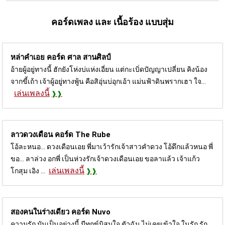
คอร์ดเพลง และ เนื้อร้อง แบบสุ่ม
หล่าคำเอย คอร์ด
ศาล สานศิลป์
อ้ายผู้อยู่ทางนี้ ฮักยังโห่งบ่แห่งเอี่ยน แต่กะเบิ่ดปัญญาเปลี่ยน คิงน้อง
จากขี้เถ้า เจ้าผู้อยู่ทางพู้น คือสิอุ่นบ่อุกเอ้า แม่นฟ้าดินพรากเฮา ใจ...
เล่นเพลงนี้
ลาวดวงเดือน คอร์ด
The Rube
โอ้ละหนอ... ดวงเดือนเอย พี่มาเว้ารักเจ้าสาวคำดวง โอ้ดึกแล้วหนอ พี่
ขอ... ลาล่วง อกพี่ เป็นห่วงรักเจ้าดวงเดือนเอย ขอลาแล้ว เจ้าแก้ว
เล่นเพลงนี้
โกสุม เอิง ...
สองคนในร่างเดียว คอร์ด
Nuvo
ความรัก มันเป็นอย่างนี้ มีทุกข์มิสมใจ ตัวฉัน ไม่เคยเข้าใจ ในรัก รัก