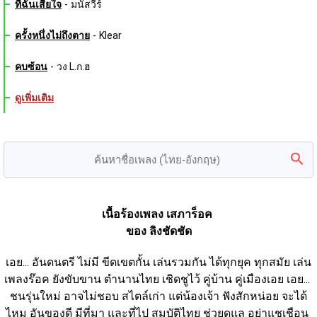
ที่ฉันเสียใจ
-
มนัสวีร์
ครั้งหนึ่งไม่ถึงตาย
-
Klear
คบซ้อน
-
วง L.ก.ฮ
ดูเพิ่มเติม
เนื้อร้องเพลง เสภาร็อค 
ของ ลิงชัดชัด
เอย... อันดนตรี ไม่มี ขีดเขตกั้น เล่นรวมกัน ได้ทุกยุค ทุกสมัย เล่น
เพลงร๊อค ยังขับขาน ตำนานไทย เชิดชูไว้ คู่บ้าน คู่เมืองเอย เอย... 
ชนรุ่นใหม่ อาจไม่ชอบ สไตล์เก่า แต่น้องเจ้า ฟังสักหน่อย จะได้
ไหม อันของดี มีที่มา และที่ไป สมบัติไทย ช่วยดูแล อย่าแชเชือน 