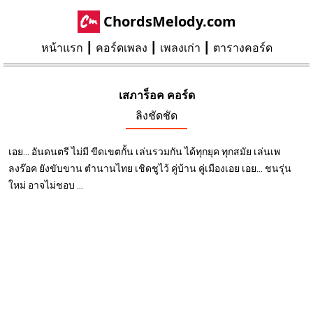
ChordsMelody.com
หน้าแรก
คอร์ดเพลง
เพลงเก่า
ตารางคอร์ด
เสภาร็อค คอร์ด
ลิงชัดชัด
เอย... อันดนตรี ไม่มี ขีดเขตกั้น เล่นรวมกัน ได้ทุกยุค ทุกสมัย เล่นเพ
ลงร๊อค ยังขับขาน ตำนานไทย เชิดชูไว้ คู่บ้าน คู่เมืองเอย เอย... ชนรุ่น
ใหม่ อาจไม่ชอบ ...