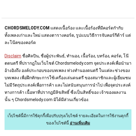
CHORDSMELODY.COM
แสดงเนื้อร้อง และเนื้อร้องที่มีคอร์ดกำกับ
ทั้งเพลงเก่าและใหม่ แสดงตารางคอร์ด, รูปแบบวิธีการจับคอร์กีต้าร์ แต่
ละโน๊ตของคอร์ด
Disclaim
ชื่อศิลปิน, ชื่อผู้ประพันธ์, ทำนอง, เนื้อร้อง, บทร้อง, คอร์ด, โน๊
ตดนตรี ที่ปรากฎในเว็บไชต์ Chordsmelody.com จุดประสงค์เพื่อนำมา
อ้างอิงถึง องค์ประกอบของบทเพลง ท่วงทำนองดนตรี ในแต่ละช่วงของ
บทเพลง เพื่อฝึกทักษะการใช้เครื่องเล่นดนตรี ของสมาชิกและผู้เยี่ยมชม
ไม่มีวัตถุประสงค์เพื่อการค้า และไม่สนับสนุนการนำไป เพื่อจุดประสงค์
ทางการค้า เนื้อหาที่ปรากฎมีลิขสิทธิ์ ซื่งเป็นสิทธิ์ของ เจ้าของผลงาน
นั้น ๆ Chordsmelody.com มิได้มีส่วนเกี่ยวข้อง.
เว็ปไซต์นี้มีการใช้คุกกี้เพื่อปรับปรุงเว็บไซต์
รายละเอียดในการใช้งานคุกกี้
ของเว็บไซต์นี้
อ่านเพิ่มเติม