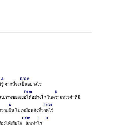
A
E/G#
่
รู้ จากนี้จะ
เป็นอย่างไร
F#m
D
บภาพของเธ
อได้อย่างไร ในค
วามทรงจำที่มี
A
E/G#
อความ
ฝัน ไม่เหมือนดังที่ว
าดไว้
F#m
E
D
องไห้เสียใจ
สักเท่า
ไร