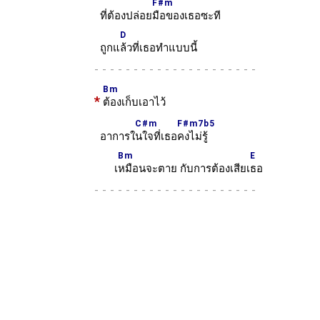
F#m
ที่ต้องปล่อย
มือของเธอซะที
D
ถูกแ
ล้วที่เธอทำแบบนี้
-
Bm
*
ต้องเก็บเอาไว้
C#m
F#m7b5
อาการใ
นใจที่เธอ
คงไม่รู้
Bm
E
เ
หมือนจะตาย กับการต้องเสียเ
ธอ
-