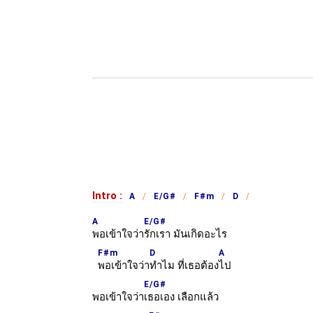
Intro :
A
E/G#
F#m
D
A
E/G#
พอเข้าใจว่า
รักเรา มันเกิดอะไร
F#m
D
A
พอเข้าใจว่า
ทำไม ที่เธอต้อง
ไป
E/G#
พอเข้าใจว่า
เธอเอง เลือกแล้ว