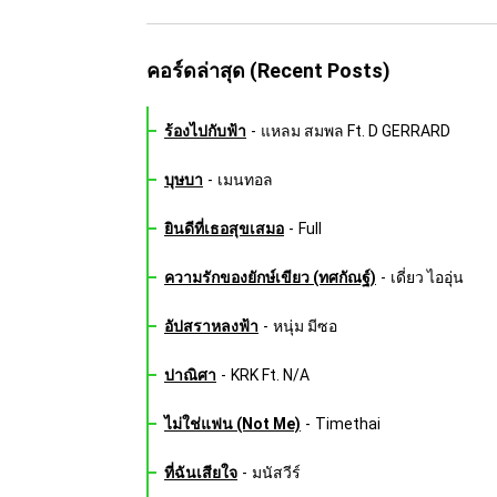
คอร์ดล่าสุด (Recent Posts)
ร้องไปกับฟ้า
-
แหลม สมพล Ft. D GERRARD
บุษบา
-
เมนทอล
ยินดีที่เธอสุขเสมอ
-
Full
ความรักของยักษ์เขียว (ทศกัณฐ์)
-
เดี่ยว ไออุ่น
อัปสราหลงฟ้า
-
หนุ่ม มีซอ
ปาณิศา
-
KRK Ft. N/A
ไม่ใช่แฟน (Not Me)
-
Timethai
ที่ฉันเสียใจ
-
มนัสวีร์