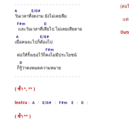
-
(ต่อ
A
E/G#
วันเวลาที่
งดงาม ยังไม่เคยลืม
แต่ค
F#m
D
และวันเวลาที่เ
สียไป ไม่เคยเสียดาย
Outr
A
E/G#
เ
มื่อคนจะไปก็
ต้องไป
F#m
ต่อให้รั้งเธอไว้ก็
คงไม่มีประโยชน์
D
ก็
รู้ว่าคงหมดความหมาย
-
( ซ้ำ
*,
**
)
Instru :
A
E/G#
F#m E
D
( ซ้ำ
**
)