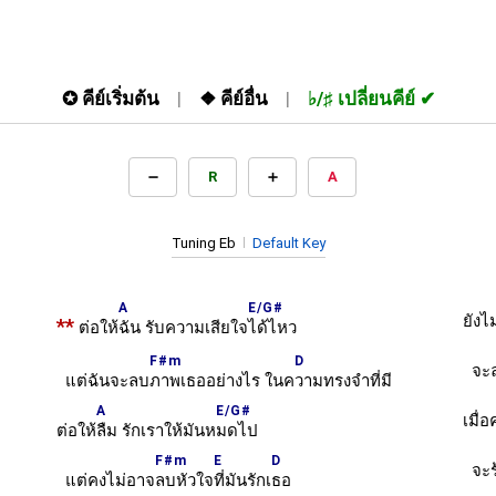
✪
คีย์เริ่มต้น
❖
คีย์อื่น
♭/♯
เปลี่ยนคีย์
R
A
Tuning Eb
Default Key
A
E/G#
ยังไม
**
ต่อให้
ฉัน รับความเสียใจ
ได้ไหว
F#m
D
จะล
แต่ฉันจะลบ
ภาพเธออย่างไร ในค
วามทรงจำที่มี
A
E/G#
เมื่
ต่อให้
ลืม รักเราให้มันห
มดไป
F#m
E
D
จะร้
แต่คงไม่อาจ
ลบหัวใจ
ที่มันรักเ
ธอ