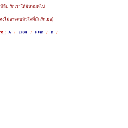
ให้ลืม รักเราให้มันหมดไป
งไม่อาจลบหัวใจที่มันรักเธอ)
o :
A
E/G#
F#m
D