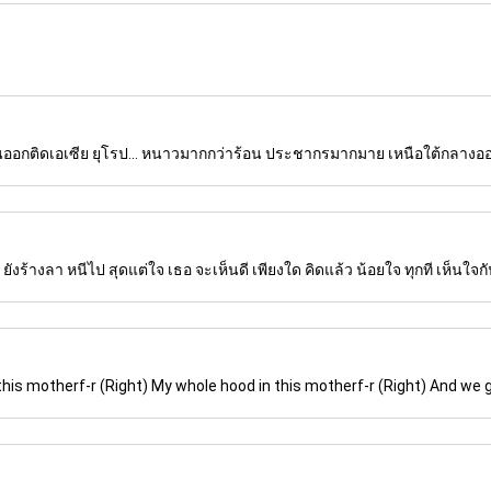
วตะวันออกติดเอเซีย ยุโรป... หนาวมากกว่าร้อน ประชากรมากมาย เหนือใต้กลาง
งร้างลา หนีไป สุดแต่ใจ เธอ จะเห็นดี เพียงใด คิดแล้ว น้อยใจ ทุกที เห็นใจก
n this motherf-r (Right) My whole hood in this motherf-r (Right) And we g