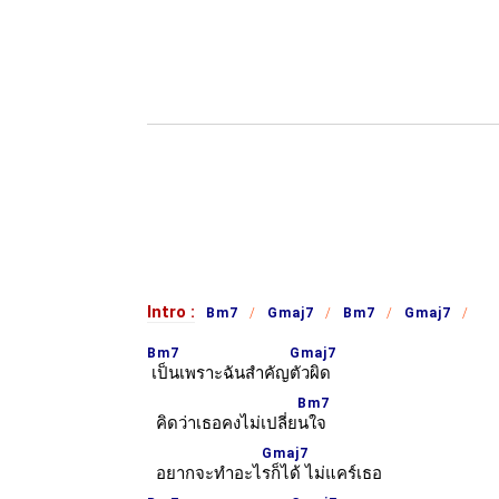
Intro :
Bm7
Gmaj7
Bm7
Gmaj7
Bm7
Gmaj7
เป็นเพราะฉันสำคัญ
ตัวผิด
Bm7
คิดว่าเธอคงไม่เปลี่ย
นใจ
Gmaj7
อยากจะทำอะไ
รก็ได้ ไม่แคร์เธอ