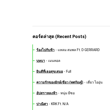
คอร์ดล่าสุด (Recent Posts)
ร้องไปกับฟ้า
-
แหลม สมพล Ft. D GERRARD
บุษบา
-
เมนทอล
ยินดีที่เธอสุขเสมอ
-
Full
ความรักของยักษ์เขียว (ทศกัณฐ์)
-
เดี่ยว ไออุ่น
อัปสราหลงฟ้า
-
หนุ่ม มีซอ
ปาณิศา
-
KRK Ft. N/A