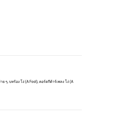
าย ๆ, บทร้อง โง่ (A Fool), คอร์ดกีต้าร์เพลง โง่ (A