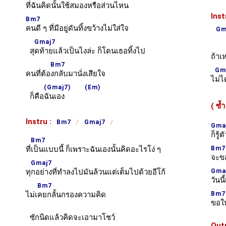
ที่ฉั
นคิดนั้นใช้สมองหรือส่วนไหน
Inst
Bm7
คนดี ๆ ที่มีอยู่ดันทิ้งขว้างไม่ใส่ใจ
Gm
Gmaj7
สุ
ดท้ายแล้วเป็นไงล่ะ ก็โดนเธอทิ้งไป
ถ้าเห
Bm7
Gm
คนที่ต้อ
งกลับมานั่งเสียใจ
ไ
ม่ไ
(Gmaj7)
(Em)
ก็คือ
ฉันเอง
( ซ้
Instru :
Bm7
Gmaj7
Gma
ก็รู
Bm7
ที่
เป็นแบบนี้ ก็เพราะฉันเองนั้นคิดอะไรโง่ ๆ
Bm7
จะขอ
Gmaj7
ทุ
กอย่างที่ทำลงไปมันล้วนแต่เต็มไปด้วยอีโก้
Gma
วันน
Bm7
ไม่เ
คยกลั้นกรองความคิด
Bm7
ขอให
ซักนิดแล้วคิดจะเอามาโชว์
Outr