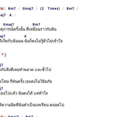
ru :
Bm7
Gmaj7
(2 Times)
Bm7
aj7 A
Gmaj7
Bm7
ตุ
การณ์ครั้งนั้น ที่เห
มือนราวกับฝัน
aj7
A
ด้เกิดกับฉันนน
ฉันก็คงไม่รู้ตัวไม่เข้าใจ
ำ
*
)
j7
้ตัวกับสิ่งที่เคยทำพลาด และซ้ำไป
โทษ กี่พันครั้ง เธอคงไม่ให้อภัย
j7
ี้เธอไปแล้ว ฉันคงได้ แค่ทำใจ
้ความผิดที่ฉันทำเป็นบทเรียน ตลอดไป
o :