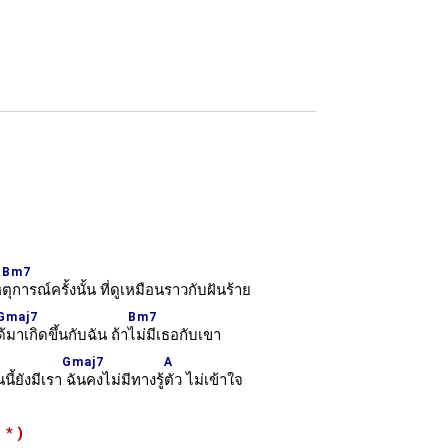
Bm7
ห
ตุการณ์ครั้งนั้น ที่ดูเหมือนราวกับฝันร้าย
Gmaj7
Bm7
ด้มาเกิดขึ้นกับฉัน ถ้า
ไม่มีเธอกับเขา
Gmaj7
A
นนี้ยังมีเรา
ฉันคงไม่มีทางรู้
ตัว ไม่เข้าใจ
ำ
*
)