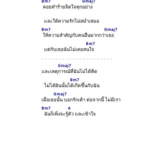
Bm7
Gmaj7
คอยทำร้ายจิตใจทุก
อย่าง
และให้ความรักไม่สม่ำเสมอ
Bm7
Gmaj7
ให้ความสำคัญกับคนอื่นมากกว่
าเธอ
Bm7
แต่กับเธอฉันไม่เคยส
นใจ
-
Gmaj7
และเหตุ
การณ์ที่ฉันไม่ได้คิด
Bm7
ไม่ได้ฝันนั้นไ
ด้เกิดขึ้นกับฉัน
Gmaj7
เมื่อเธ
อนั้น บอกรักเค้า ต่อจากนี้ ไม่มีเรา
Bm7
A
ฉันก็เพิ่งจะรู้
ตัว และเข้าใจ