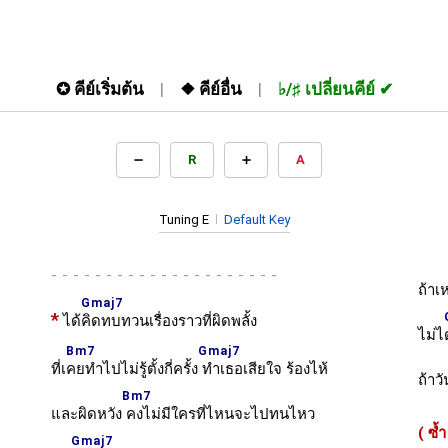
✪
คีย์เริ่มต้น
❖
คีย์อื่น
♭/♯
เปลี่ยนคีย์
R
A
Tuning E
Default Key
-
ถ้าเ
Gmaj7
*
ได้
คิดทบทวนเรื่องราวที่ผิดพลั้ง
ไม่ไ
Bm7
Gmaj7
ที่เ
คยทำไปไม่รู้ตั้งกี่ครั้ง
ทำเธอเสียใจ ร้องไห้
ถ้าวั
Bm7
และผิดหวัง
คงไม่มีใครที่ไหนจะไปทนไหว
( ซ้
Gmaj7