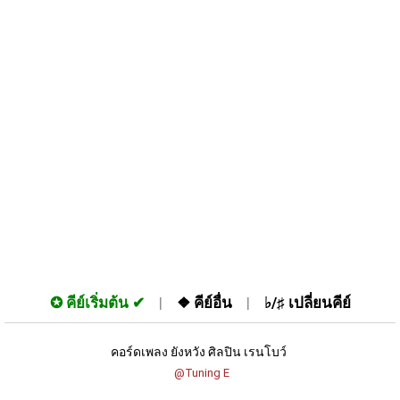
✪
คีย์เริ่มต้น
❖
คีย์อื่น
♭/♯
เปลี่ยนคีย์
คอร์ดเพลง ยังหวัง ศิลปิน เรนโบว์ 
 @Tuning E