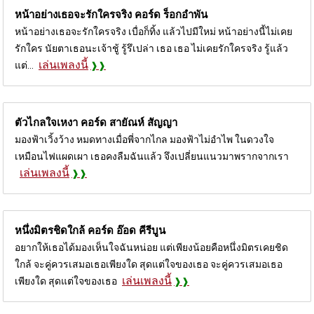
หน้าอย่างเธอจะรักใครจริง คอร์ด
ร็อกอำพัน
หน้าอย่างเธอจะรักใครจริง เบื่อก็ทิ้ง แล้วไปมีใหม่ หน้าอย่างนี้ไม่เคย
รักใคร นัยตาเธอนะเจ้าชู้ รู้รึเปล่า เธอ เธอ ไม่เคยรักใครจริง รู้แล้ว
เล่นเพลงนี้
แต่...
ตัวไกลใจเหงา คอร์ด
สายัณห์ สัญญา
มองฟ้าเวิ้งว้าง หมดทางเมื่อพี่จากไกล มองฟ้าไม่อำไพ ในดวงใจ
เหมือนไฟแผดเผา เธอคงลืมฉันแล้ว จึงเปลี่ยนแนวมาพรากจากเรา
เล่นเพลงนี้
หนึ่งมิตรชิดใกล้ คอร์ด
อ๊อด คีรีบูน
อยากให้เธอได้มองเห็นใจฉันหน่อย แต่เพียงน้อยคือหนึ่งมิตรเคยชิด
ใกล้ จะคู่ควรเสมอเธอเพียงใด สุดแต่ใจของเธอ จะคู่ควรเสมอเธอ
เล่นเพลงนี้
เพียงใด สุดแต่ใจของเธอ