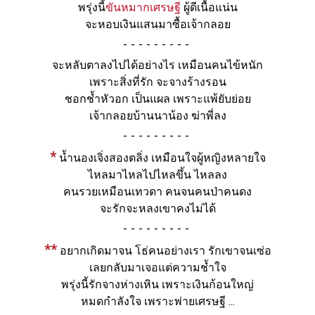
พรุ่งนี้
ขันหมากเศรษฐี
ผู้ดีเนื้อแน่น
จะหอบเงินแสนมาซื้อเจ้ากลอย
-
จะหลับตาลงไปได้อย่างไร เหมือนคนไข้หนัก
เพราะสิ่งที่รัก จะจางร้างรอน
ชอกช้ำหัวอก เป็นแผล เพราะแพ้ยับย่อย
เจ้ากลอยบ้านนาน้อง ฆ่าพี่ลง
-
*
น้ำนองเจิ่งสองตลิ่ง เหมือนใจผู้หญิงหลายใจ
ไหลมาไหลไปไหลขึ้น ไหลลง
คนรวยเหมือนเทวดา คนจนคนป่าคนดง
จะรักจะหลงเขาคงไม่ได้
-
**
อยากเกิดมาจน โธ่คนอย่างเรา รักเขาจนเซ่อ
เลยกลับมาเจอแต่ความช้ำใจ
พรุ่งนี้รักจางห่างเหิน เพราะเงินก้อนใหญ่
หมดกำลังใจ เพราะพ่ายเศรษฐี ...