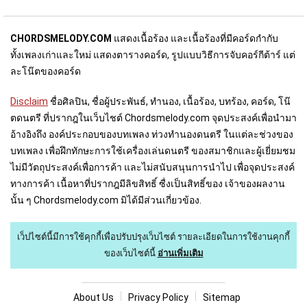
CHORDSMELODY.COM
แสดงเนื้อร้อง และเนื้อร้องที่มีคอร์ดกำกับ
ทั้งเพลงเก่าและใหม่ แสดงตารางคอร์ด, รูปแบบวิธีการจับคอร์กีต้าร์ แต่
ละโน๊ตของคอร์ด
Disclaim
ชื่อศิลปิน, ชื่อผู้ประพันธ์, ทำนอง, เนื้อร้อง, บทร้อง, คอร์ด, โน๊
ตดนตรี ที่ปรากฎในเว็บไชต์ Chordsmelody.com จุดประสงค์เพื่อนำมา
อ้างอิงถึง องค์ประกอบของบทเพลง ท่วงทำนองดนตรี ในแต่ละช่วงของ
บทเพลง เพื่อฝึกทักษะการใช้เครื่องเล่นดนตรี ของสมาชิกและผู้เยี่ยมชม
ไม่มีวัตถุประสงค์เพื่อการค้า และไม่สนับสนุนการนำไป เพื่อจุดประสงค์
ทางการค้า เนื้อหาที่ปรากฎมีลิขสิทธิ์ ซื่งเป็นสิทธิ์ของ เจ้าของผลงาน
นั้น ๆ Chordsmelody.com มิได้มีส่วนเกี่ยวข้อง.
เว็ปไซต์นี้มีการใช้คุกกี้เพื่อปรับปรุงเว็บไซต์
รายละเอียดในการใช้งานคุกกี้
ของเว็บไซต์นี้
อ่านเพิ่มเติม
About U
s
Privacy Policy
Sitemap