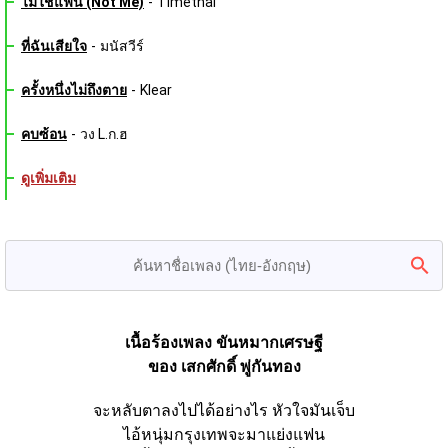
ไม่ใช่แฟน (Not Me)
-
Timethai
ที่ฉันเสียใจ
-
มนัสวีร์
ครั้งหนึ่งไม่ถึงตาย
-
Klear
คบซ้อน
-
วง L.ก.ฮ
ดูเพิ่มเติม
เนื้อร้องเพลง ขันหมากเศรษฐี
ของ เสกศักดิ์ พู่กันทอง
จะหลับตาลงไปได้อย่างไร หัวใจมันเจ็บ
ไอ้หนุ่มกรุงเทพจะมาแย่งแฟน