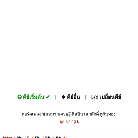
✪
คีย์เริ่มต้น
❖
คีย์อื่น
♭/♯
เปลี่ยนคีย์
คอร์ดเพลง ขันหมากเศรษฐี ศิลปิน เสกศักดิ์ พู่กันทอง 
 @Tuning E