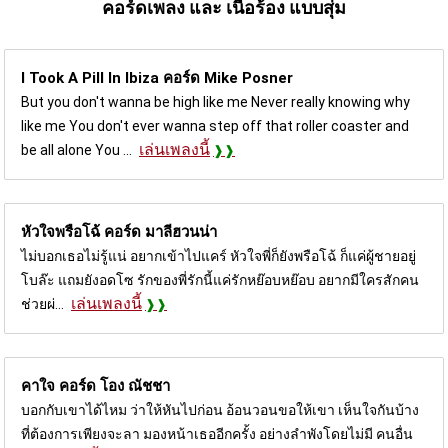
คอร์ดเพลง และ เนื้อร้อง แบบสุ่ม
I Took A Pill In Ibiza คอร์ด
Mike Posner
But you don't wanna be high like me Never really knowing why
like me You don't ever wanna step off that roller coaster and
เล่นเพลงนี้
be all alone You ...
หัวใจพรือโฉ้ คอร์ด
มาลีฮวนน่า
ไม่บอกเธอไม่รู้แน่ อยากเข้าไปแคร์ หัวใจพี่ก็ยังพรือโฉ้ ก็แค่ผู้ชายอยู่
โบล๊ะ แถมยังอดโซ รักของพี่รักนี้แค่รักหย๊อบหย๊อบ อยากมีใครสักคน
เล่นเพลงนี้
ช่วยผ่...
คาใจ คอร์ด
โอง ณัชชา
บอกกับเขาได้ไหม ว่าให้หันไปก่อน อ้อนวอนขอให้เขา เห็นใจกันบ้าง
ที่ต้องการเพียงจะลา มองหน้าเธออีกครั้ง อย่างลำพังโดยไม่มี คนอื่น