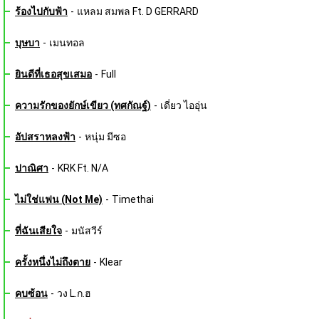
ร้องไปกับฟ้า
-
แหลม สมพล Ft. D GERRARD
บุษบา
-
เมนทอล
ยินดีที่เธอสุขเสมอ
-
Full
ความรักของยักษ์เขียว (ทศกัณฐ์)
-
เดี่ยว ไออุ่น
อัปสราหลงฟ้า
-
หนุ่ม มีซอ
ปาณิศา
-
KRK Ft. N/A
ไม่ใช่แฟน (Not Me)
-
Timethai
ที่ฉันเสียใจ
-
มนัสวีร์
ครั้งหนึ่งไม่ถึงตาย
-
Klear
คบซ้อน
-
วง L.ก.ฮ