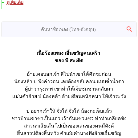
ดูเพิ่มเติม
เนื้อร้องเพลง เอิ้นขวัญคนเศร้า 
ของ พี สะเดิด
อ้ายเคยบอกเจ้า สิไปนำเขาให้คึดซะก่อน
น้องหล้า บ่ ฟังคำวอน เลยต้องกลับคอน แบบซ้ำน้ำตา
ผู้บ่าวกรุงเทพ เขาทำให้เจ็บซมซานกลับมา
แม่นคำอ้าย บ่ น้องหล้า อ้ายเตือนหนักหนา ให้เจ้าระวัง
บ่ อยากเว้าให้ จั่งใด๋ จั่งใด๋ น้องกะเจ็บแล้ว
ชาวบ้านเขาซาเป็นแถว เว้ากันแซวแซว ทำท่าเกลียดชัง
สาวนาเสียเส้น ไปเป็นของเล่นของคนมีตังค์
สิ้นสาวบ่ต้องสิ้นหวัง คำเอ๋ยคำนางฟังอ้ายเอิ้นขวัญ