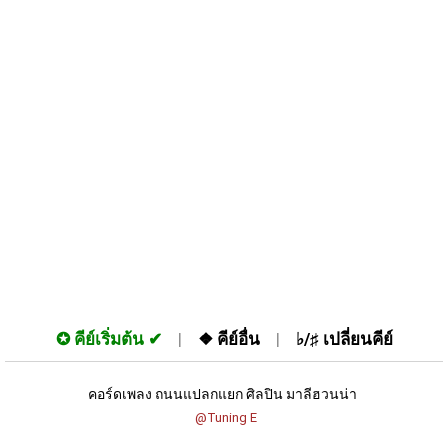
✪
คีย์เริ่มต้น
❖
คีย์อื่น
♭/♯
เปลี่ยนคีย์
คอร์ดเพลง ถนนแปลกแยก ศิลปิน มาลีฮวนน่า 
 @Tuning E