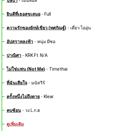
บุษบา
-
เมนทอล
ยินดีที่เธอสุขเสมอ
-
Full
ความรักของยักษ์เขียว (ทศกัณฐ์)
-
เดี่ยว ไออุ่น
อัปสราหลงฟ้า
-
หนุ่ม มีซอ
ปาณิศา
-
KRK Ft. N/A
ไม่ใช่แฟน (Not Me)
-
Timethai
ที่ฉันเสียใจ
-
มนัสวีร์
ครั้งหนึ่งไม่ถึงตาย
-
Klear
คบซ้อน
-
วง L.ก.ฮ
ดูเพิ่มเติม