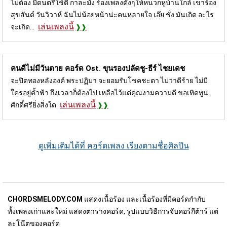
ไม่ต้อง มีดนตรีใช้ตี กาละมัง ร้องเพลงดังๆให้หนวกหูบ้านใกล้ เขาร้อง
สุขสันต์ วันวิวาห์ ฉันไม่น้อยหน้าน่ะคนหลายใจ เอ๊ย ชั่ง มันเถิด อะไร
เล่นเพลงนี้
จะเกิด...
คนดีไม่มีวันตาย คอร์ด
Ost. ขุนรองปลัดชู-ธีร์ ไชยเดช
จะปิดทองหลังองค์ พระปฏิมา จะยอมรับโชคชะตา ไม่ว่าดีร้าย ไม่มี
ใครอยู่ค้ำฟ้า ถึงเวลาก็ต้องไป เหลือไว้แต่คุณงามความดี ขอเทิดทูน
เล่นเพลงนี้
ศักดิ์ศรียิ่งสิ่งใด
ดูเพิ่มเติมได้ที่ คอร์ดเพลง เรียงตามชื่อศิลปิน
CHORDSMELODY.COM
แสดงเนื้อร้อง และเนื้อร้องที่มีคอร์ดกำกับ
ทั้งเพลงเก่าและใหม่ แสดงตารางคอร์ด, รูปแบบวิธีการจับคอร์กีต้าร์ แต่
ละโน๊ตของคอร์ด