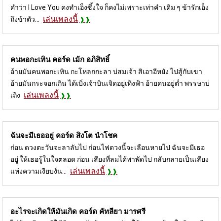
คำว่า I Love You คงทำเอ็งซึ้งใจ ก็คงไม่เพราะเท่าคำ เดิม ๆ ข้ารักเอ็ง
เล่นเพลงนี้
ถึงข้าตัว...
คนพอกะเทิน คอร์ด
เม้ก อภิสิทธิ์
อ้ายมันคนพอกะเทิน กะโหลกกะลา บ่สมเจ้า สิเอาอีหยัง ไปสู้กับเขา
อ้ายมันกระจอกเกิน ได้เบิ่งเจ้าบินเจิดอยู่เทิงฟ้า อ้ายคนอยู่ต่ำ พรรษาบ่
เล่นเพลงนี้
เถิง
ฉันจะมีเธออยู่ คอร์ด
สิงโต นำโชค
ก่อน ดวงตะวันจะลาลับไป ก่อนไฟดวงนี้จะเลือนหายไป ฉันจะมีเธอ
อยู่ ให้เธอรู้ในใจตลอด ก่อน เสียงที่ลมได้พาพัดไป กลับกลายเป็นเสียง
เล่นเพลงนี้
แห่งความเงียบงัน...
อะไรจะเกิดให้มันเกิด คอร์ด
คัทลียา มารศรี