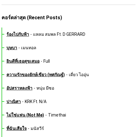
คอร์ดล่าสุด (Recent Posts)
ร้องไปกับฟ้า
-
แหลม สมพล Ft. D GERRARD
บุษบา
-
เมนทอล
ยินดีที่เธอสุขเสมอ
-
Full
ความรักของยักษ์เขียว (ทศกัณฐ์)
-
เดี่ยว ไออุ่น
อัปสราหลงฟ้า
-
หนุ่ม มีซอ
ปาณิศา
-
KRK Ft. N/A
ไม่ใช่แฟน (Not Me)
-
Timethai
ที่ฉันเสียใจ
-
มนัสวีร์