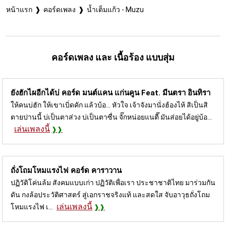
หน้าแรก
คอร์ดเพลง
น้ำเต็มแก้ว - Muzu
คอร์ดเพลง และ เนื้อร้อง แบบสุ่ม
ยังฮักไผอีกได้บ่ คอร์ด
มนต์แคน แก่นคูน Feat. มีนตรา อินทิรา
ให้คนบ่ฮัก ให้เขาเบิ่ดคัก แล้วบ้อ... หัวใจ เจ้าจังมานั่งฮ้องไห้ สิเป็นสิ
ตายปานนี้ บ่เป็นตาส่วง บ่เป็นตาซื่น จั๊กหน่อยแนตี๊ มันส่อยได้อยู่บ้อ...
เล่นเพลงนี้
ถั่งโถมโหมแรงไฟ คอร์ด
คาราวาน
ปฏิวัติโค่นล้ม สังคมแบบเก่า ปฏิวัติเพื่อเรา ประชาชาติไทย มาร่วมกัน
ดัน กงล้อประวัติศาสตร์ สู่เอกราชจริงแท้ และสดใส จับอาวุธถั่งโถม
เล่นเพลงนี้
โหมแรงไฟ เ...