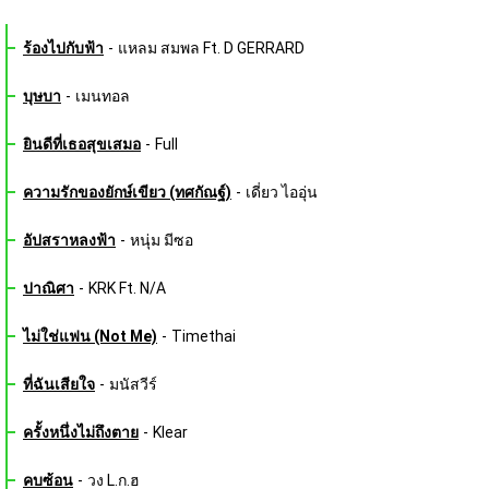
ร้องไปกับฟ้า
-
แหลม สมพล Ft. D GERRARD
บุษบา
-
เมนทอล
ยินดีที่เธอสุขเสมอ
-
Full
ความรักของยักษ์เขียว (ทศกัณฐ์)
-
เดี่ยว ไออุ่น
อัปสราหลงฟ้า
-
หนุ่ม มีซอ
ปาณิศา
-
KRK Ft. N/A
ไม่ใช่แฟน (Not Me)
-
Timethai
ที่ฉันเสียใจ
-
มนัสวีร์
ครั้งหนึ่งไม่ถึงตาย
-
Klear
คบซ้อน
-
วง L.ก.ฮ