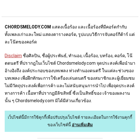
CHORDSMELODY.COM
แสดงเนื้อร้อง และเนื้อร้องที่มีคอร์ดกำกับ
ทั้งเพลงเก่าและใหม่ แสดงตารางคอร์ด, รูปแบบวิธีการจับคอร์กีต้าร์ แต่
ละโน๊ตของคอร์ด
Disclaim
ชื่อศิลปิน, ชื่อผู้ประพันธ์, ทำนอง, เนื้อร้อง, บทร้อง, คอร์ด, โน๊
ตดนตรี ที่ปรากฎในเว็บไชต์ Chordsmelody.com จุดประสงค์เพื่อนำมา
อ้างอิงถึง องค์ประกอบของบทเพลง ท่วงทำนองดนตรี ในแต่ละช่วงของ
บทเพลง เพื่อฝึกทักษะการใช้เครื่องเล่นดนตรี ของสมาชิกและผู้เยี่ยมชม
ไม่มีวัตถุประสงค์เพื่อการค้า และไม่สนับสนุนการนำไป เพื่อจุดประสงค์
ทางการค้า เนื้อหาที่ปรากฎมีลิขสิทธิ์ ซื่งเป็นสิทธิ์ของ เจ้าของผลงาน
นั้น ๆ Chordsmelody.com มิได้มีส่วนเกี่ยวข้อง.
เว็ปไซต์นี้มีการใช้คุกกี้เพื่อปรับปรุงเว็บไซต์
รายละเอียดในการใช้งานคุกกี้
ของเว็บไซต์นี้
อ่านเพิ่มเติม