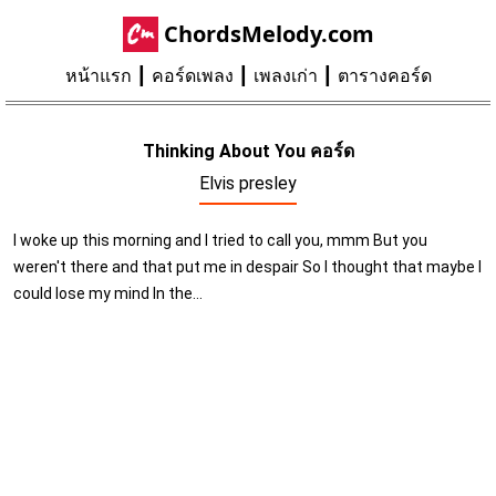
ChordsMelody.com
หน้าแรก
คอร์ดเพลง
เพลงเก่า
ตารางคอร์ด
Thinking About You คอร์ด
Elvis presley
I woke up this morning and I tried to call you, mmm But you
weren't there and that put me in despair So I thought that maybe I
could lose my mind In the...