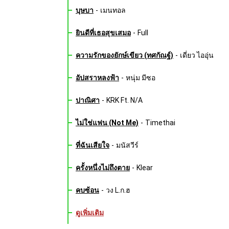
บุษบา
-
เมนทอล
ยินดีที่เธอสุขเสมอ
-
Full
ความรักของยักษ์เขียว (ทศกัณฐ์)
-
เดี่ยว ไออุ่น
อัปสราหลงฟ้า
-
หนุ่ม มีซอ
ปาณิศา
-
KRK Ft. N/A
ไม่ใช่แฟน (Not Me)
-
Timethai
ที่ฉันเสียใจ
-
มนัสวีร์
ครั้งหนึ่งไม่ถึงตาย
-
Klear
คบซ้อน
-
วง L.ก.ฮ
ดูเพิ่มเติม