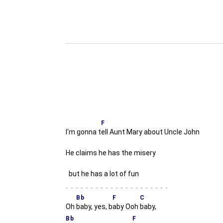
F
I'm gonna t
ell Aunt Mary about Uncle John
He claims he has the misery
but he has a lot of fun
-
Bb
F
C
Oh
baby, yes, b
aby Ooh
baby,
Bb
F