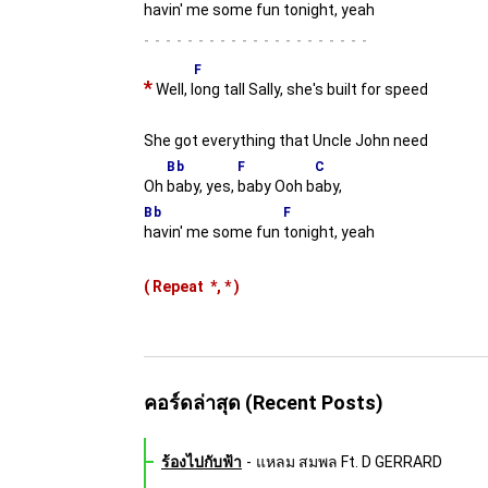
havin' me some fun t
onight, yeah
-
F
*
Well, l
ong tall Sally, she's built for speed
She got everything that Uncle John need
Bb
F
C
Oh
baby, yes,
baby Ooh b
aby,
Bb
F
havin' me some fun
tonight, yeah
( Repeat
*,
*
)
คอร์ดล่าสุด (Recent Posts)
ร้องไปกับฟ้า
-
แหลม สมพล Ft. D GERRARD