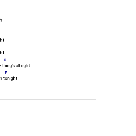
ah
ght
ght
C
 t
hing's all right
F
n t
onight