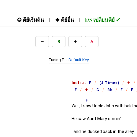
✪
คีย์เริ่มต้น
❖
คีย์อื่น
♭/♯
เปลี่ยนคีย์
R
A
Tuning E
Default Key
Instru :
F
(4 Times)
✚
F
✚
C
Bb
F
F
F
Well, I s
aw Uncle John with bald h
He saw Aunt Mary comin'
and he ducked back in the alley