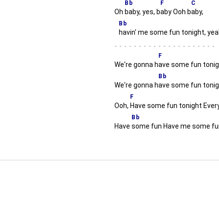
Bb
F
C
Oh
baby, yes, b
aby Ooh b
aby,
Bb
havin' me some fun tonight, ye
-
F
We're gonna h
ave some fun toni
Bb
We're gonna h
ave some fun toni
F
Ooh,
Have some fun tonight Every
Bb
Have
some fun Have me some fu