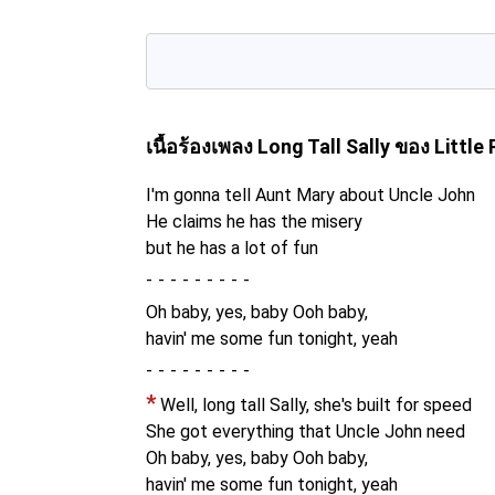
เนื้อร้องเพลง Long Tall Sally
ของ Little 
I'm gonna tell Aunt Mary about Uncle John
He claims he has the misery
but he has a lot of fun
-
Oh baby, yes, baby Ooh baby,
havin' me some fun tonight, yeah
-
*
Well, long tall Sally, she's built for speed
She got everything that Uncle John need
Oh baby, yes, baby Ooh baby,
havin' me some fun tonight, yeah