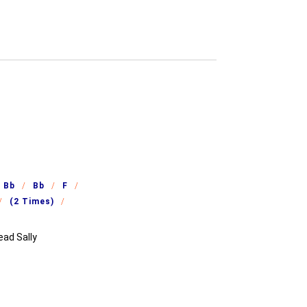
Bb
Bb
F
(2 Times)
ead Sally